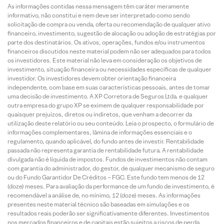
As informações contidas nessa mensagem têm caráter meramente
informativo, não constitui e nem deve ser interpretado como sendo
solicitação de compra ou venda, oferta ou recomendação de qualquer ativo
financeiro, investimento, sugestão de alocação ou adoção de estratégias por
parte dos destinatários. Os ativos, operações, fundos e/ou instrumentos
financeiros discutidos neste material podem não ser adequados para todos
os investidores. Este material não leva em consideração os objetivos de
investimento, situação financeira ou necessidades específicas de qualquer
investidor. Os investidores devem obter orientação financeira
independente, com base em suas características pessoais, antes de tomar
uma decisão de investimento. A XP Corretora de Seguros Ltda. e qualquer
outra empresa do grupo XP se eximem de qualquer responsabilidade por
quaisquer prejuízos, diretos ou indiretos, que venham a decorrer da
utilização deste relatório ou seu conteúdo. Leia o prospecto, o formulário de
informações complementares, lâmina de informações essenciais e o
regulamento, quando aplicável, do fundo antes de investir. Rentabilidade
passada não representa garantia de rentabilidade futura. A rentabilidade
divulgada não é líquida de impostos. Fundos de investimentos não contam
com garantia do administrador, do gestor, de qualquer mecanismo de seguro
ou do Fundo Garantidor De Créditos – FGC. Este fundo tem menos de 12
(doze) meses. Para avaliação da performance de um fundo de investimento, é
recomendável a análise de, no mínimo, 12 (doze) meses. As informações
presentes neste material técnico são baseadas em simulações e os
resultados reais poderão ser significativamente diferentes. Investimentos
nos mercados financeiros e de capitais estão sujeitos a riscos de perda