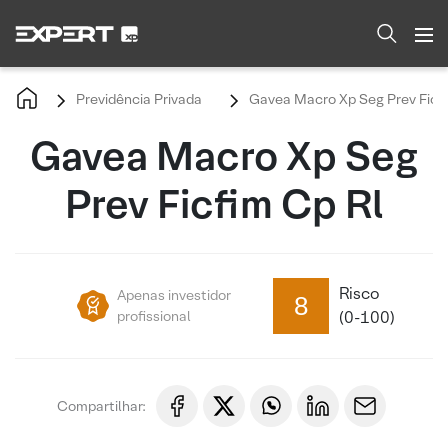
Previdência Privada
Gavea Macro Xp Seg Prev Ficfi
Gavea Macro Xp Seg
Prev Ficfim Cp Rl
Risco
Apenas investidor
8
profissional
(0-100)
Compartilhar: