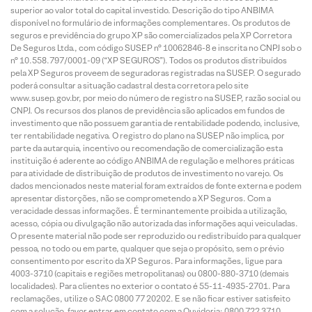
superior ao valor total do capital investido. Descrição do tipo ANBIMA
disponível no formulário de informações complementares. Os produtos de
seguros e previdência do grupo XP são comercializados pela XP Corretora
De Seguros Ltda., com código SUSEP n° 10062846-8 e inscrita no CNPJ sob o
n° 10.558.797/0001-09 (“XP SEGUROS”). Todos os produtos distribuídos
pela XP Seguros proveem de seguradoras registradas na SUSEP. O segurado
poderá consultar a situação cadastral desta corretora pelo site
www.susep.gov.br, por meio do número de registro na SUSEP, razão social ou
CNPJ. Os recursos dos planos de previdência são aplicados em fundos de
investimento que não possuem garantia de rentabilidade podendo, inclusive,
ter rentabilidade negativa. O registro do plano na SUSEP não implica, por
parte da autarquia, incentivo ou recomendação de comercialização esta
instituição é aderente ao código ANBIMA de regulação e melhores práticas
para atividade de distribuição de produtos de investimento no varejo. Os
dados mencionados neste material foram extraídos de fonte externa e podem
apresentar distorções, não se comprometendo a XP Seguros. Com a
veracidade dessas informações. É terminantemente proibida a utilização,
acesso, cópia ou divulgação não autorizada das informações aqui veiculadas.
O presente material não pode ser reproduzido ou redistribuído para qualquer
pessoa, no todo ou em parte, qualquer que seja o propósito, sem o prévio
consentimento por escrito da XP Seguros. Para informações, ligue para
4003-3710 (capitais e regiões metropolitanas) ou 0800-880-3710 (demais
localidades). Para clientes no exterior o contato é 55-11-4935-2701. Para
reclamações, utilize o SAC 0800 77 20202. E se não ficar estiver satisfeito
com a solução, favor entrar em contato com a Ouvidoria: 0800 722 3710.