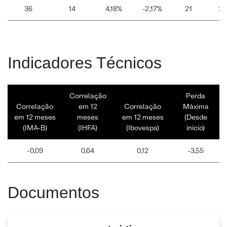
36
14
4,18%
-2,17%
21
29
Indicadores Técnicos
Correlação
Perda
Correlação
em 12
Correlação
Máxima
em 12 meses
meses
em 12 meses
(Desde
(IMA-B)
(IHFA)
(Ibovespa)
início)
-0,09
0,64
0,12
-3,55
Documentos