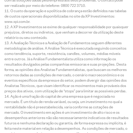
com as soluções dadas pela empresa aos seus problemas. O contato pode
ser realizado por meio do telefone: 0800 722 3710.
O custo da operação e a política de cobrança estão definidos nas tabelas
de custos operacionais disponibilizadas no site da XP Investimentos:
www.xpi.com.br.
A XP Investimentos se exime de qualquer responsabilidade por quaisquer
prejuízos, diretos ou indiretos, que venham a decorrer da utilização deste
relatório ou seu conteúdo.
A Avaliação Técnica e a Avaliação de Fundamentos seguem diferentes
metodologias de análise. A Análise Técnica é executada seguindo conceitos
como tendência, suporte, resistência, candles, volumes, médias móveis
entre outros. Já a Análise Fundamentalista utiliza como informação os
resultados divulgados pelas companhias emissoras e suas projeções. Desta
forma, as opiniões dos Analistas Fundamentalistas, que buscam os melhores
retornos dadas as condições de mercado, o cenário macroeconômico e os
eventos específicos da empresa e do setor, podem divergir das opiniões dos
Analistas Técnicos, que visam identificar os movimentos mais prováveis dos
preços dos ativos, com utilização de “stops” para limitar as possíveis perdas.
Ação é uma fração do capital de uma empresa que é negociada no
mercado. É um título de renda variável, ou seja, um investimento no qual a
rentabilidade não é preestabelecida, varia conforme as cotações de
mercado. O investimento em ações é um investimento de alto risco e os
desempenhos anteriores não são necessariamente indicativos de resultados
futuros e nenhuma declaração ou garantia, de forma expressa ou implícita, é
feita neste material em relação a desempenhos. As condições de mercado, o