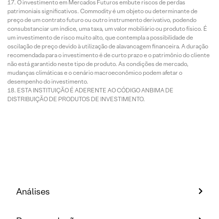
O investimento em Mercados Futuros embute riscos de perdas
patrimoniais significativos. Commodity é um objeto ou determinante de
preço de um contrato futuro ou outro instrumento derivativo, podendo
consubstanciar um índice, uma taxa, um valor mobiliário ou produto físico. É
um investimento de risco muito alto, que contempla a possibilidade de
oscilação de preço devido à utilização de alavancagem financeira. A duração
recomendada para o investimento é de curto prazo e o patrimônio do cliente
não está garantido neste tipo de produto. As condições de mercado,
mudanças climáticas e o cenário macroeconômico podem afetar o
desempenho do investimento.
ESTA INSTITUIÇÃO É ADERENTE AO CÓDIGO ANBIMA DE
DISTRIBUIÇÃO DE PRODUTOS DE INVESTIMENTO.
Análises