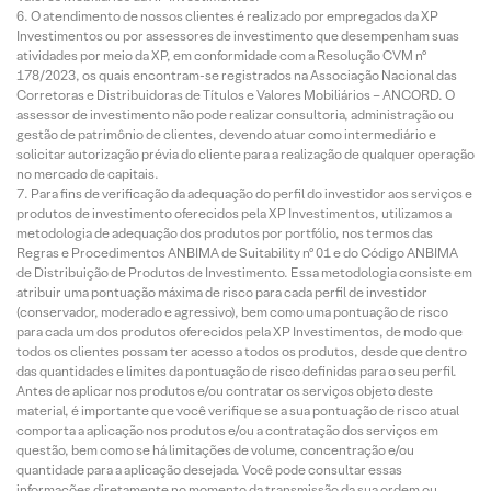
O atendimento de nossos clientes é realizado por empregados da XP
Investimentos ou por assessores de investimento que desempenham suas
atividades por meio da XP, em conformidade com a Resolução CVM nº
178/2023, os quais encontram-se registrados na Associação Nacional das
Corretoras e Distribuidoras de Títulos e Valores Mobiliários – ANCORD. O
assessor de investimento não pode realizar consultoria, administração ou
gestão de patrimônio de clientes, devendo atuar como intermediário e
solicitar autorização prévia do cliente para a realização de qualquer operação
no mercado de capitais.
Para fins de verificação da adequação do perfil do investidor aos serviços e
produtos de investimento oferecidos pela XP Investimentos, utilizamos a
metodologia de adequação dos produtos por portfólio, nos termos das
Regras e Procedimentos ANBIMA de Suitability nº 01 e do Código ANBIMA
de Distribuição de Produtos de Investimento. Essa metodologia consiste em
atribuir uma pontuação máxima de risco para cada perfil de investidor
(conservador, moderado e agressivo), bem como uma pontuação de risco
para cada um dos produtos oferecidos pela XP Investimentos, de modo que
todos os clientes possam ter acesso a todos os produtos, desde que dentro
das quantidades e limites da pontuação de risco definidas para o seu perfil.
Antes de aplicar nos produtos e/ou contratar os serviços objeto deste
material, é importante que você verifique se a sua pontuação de risco atual
comporta a aplicação nos produtos e/ou a contratação dos serviços em
questão, bem como se há limitações de volume, concentração e/ou
quantidade para a aplicação desejada. Você pode consultar essas
informações diretamente no momento da transmissão da sua ordem ou,