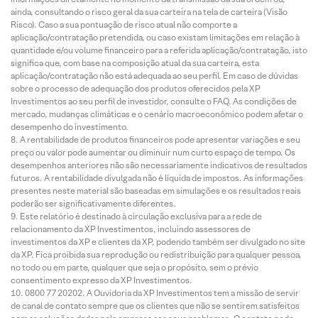
ainda, consultando o risco geral da sua carteira na tela de carteira (Visão
Risco). Caso a sua pontuação de risco atual não comporte a
aplicação/contratação pretendida, ou caso existam limitações em relação à
quantidade e/ou volume financeiro para a referida aplicação/contratação, isto
significa que, com base na composição atual da sua carteira, esta
aplicação/contratação não está adequada ao seu perfil. Em caso de dúvidas
sobre o processo de adequação dos produtos oferecidos pela XP
Investimentos ao seu perfil de investidor, consulte o FAQ. As condições de
mercado, mudanças climáticas e o cenário macroeconômico podem afetar o
desempenho do investimento.
A rentabilidade de produtos financeiros pode apresentar variações e seu
preço ou valor pode aumentar ou diminuir num curto espaço de tempo. Os
desempenhos anteriores não são necessariamente indicativos de resultados
futuros. A rentabilidade divulgada não é líquida de impostos. As informações
presentes neste material são baseadas em simulações e os resultados reais
poderão ser significativamente diferentes.
Este relatório é destinado à circulação exclusiva para a rede de
relacionamento da XP Investimentos, incluindo assessores de
investimentos da XP e clientes da XP, podendo também ser divulgado no site
da XP. Fica proibida sua reprodução ou redistribuição para qualquer pessoa,
no todo ou em parte, qualquer que seja o propósito, sem o prévio
consentimento expresso da XP Investimentos.
0800 77 20202. A Ouvidoria da XP Investimentos tem a missão de servir
de canal de contato sempre que os clientes que não se sentirem satisfeitos