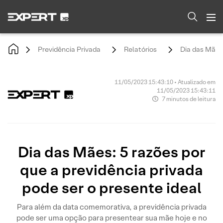
Previdência Privada
Relatórios
Dia das Mães:
11/05/2023 15:43:10 • Atualizado em
11/05/2023 15:43:11
7 minutos de leitura
Dia das Mães: 5 razões por
que a previdência privada
pode ser o presente ideal
Para além da data comemorativa, a previdência privada
pode ser uma opção para presentear sua mãe hoje e no