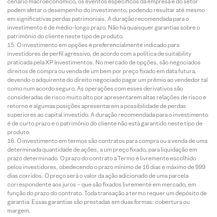
cenário macroeconômico, os eventos específicos da empresa e do setor
podem afetar o desempenho do investimento, podendo resultar até mesmo
em significativas perdas patrimoniais. A duração recomendada para o
investimento é de médio-longo prazo. Não há quaisquer garantias sobre o
patrimônio do cliente neste tipo de produto.
O investimento em opções é preferencialmente indicado para
investidores de perfil agressivo, de acordo com a política de suitability
praticada pela XP Investimentos. No mercado de opções, são negociados
direitos de compra ou venda de um bem por preço fixado em data futura,
devendo o adquirente do direito negociado pagar um prêmio ao vendedor tal
como num acordo seguro. As operações com esses derivativos são
consideradas de risco muito alto por apresentarem altas relações de risco e
retorno e algumas posições apresentarem a possibilidade de perdas
superiores ao capital investido. A duração recomendada para o investimento
é de curto prazo e o patrimônio do cliente não está garantido neste tipo de
produto.
O investimento em termos são contratos para compra ou a venda de uma
determinada quantidade de ações, a um preço fixado, para liquidação em
prazo determinado. O prazo do contrato a Termo é livremente escolhido
pelos investidores, obedecendo o prazo mínimo de 16 dias e máximo de 999
dias corridos. O preço será o valor da ação adicionado de uma parcela
correspondente aos juros – que são fixados livremente em mercado, em
função do prazo do contrato. Toda transação a termo requer um depósito de
garantia. Essas garantias são prestadas em duas formas: cobertura ou
margem.