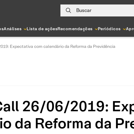
Buscar
os
Análises
Lista de ações
Recomendações
Periódicos
Apr
019: Expectativa com calendário da Reforma da Previdência
all 26/06/2019: Ex
io da Reforma da Pr