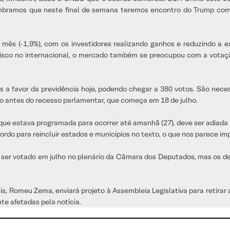
embramos que neste final de semana teremos encontro do Trump com
m mês (-1,9%), com os investidores realizando ganhos e reduzindo a 
a risco no internacional, o mercado também se preocupou com a votaç
 a favor da previdência hoje, podendo chegar a 380 votos. São neces
o antes do recesso parlamentar, que começa em 18 de julho.
ue estava programada para ocorrer até amanhã (27), deve ser adiada pa
ordo para reincluir estados e municípios no texto, o que nos parece i
a ser votado em julho no plenário da Câmara dos Deputados, mas os de
, Romeu Zema, enviará projeto à Assembleia Legislativa para retirar a
e afetadas pela notícia.