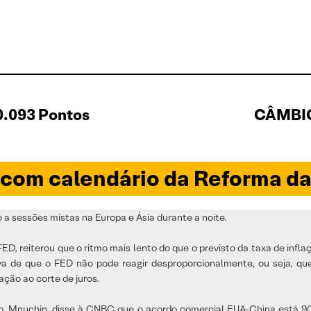
0.093 Pontos
CÂMBIO
 com calendário da Reforma da
 a sessões mistas na Europa e Ásia durante a noite.
, reiterou que o ritmo mais lento do que o previsto da taxa de inflaç
lva de que o FED não pode reagir desproporcionalmente, ou seja, 
ação ao corte de juros.
ano, Mnuchin, disse à CNBC que o acordo comercial EUA-China está 