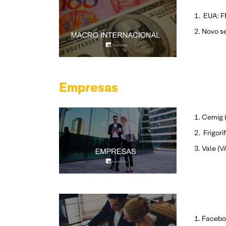
EUA: FE
Novo se
Empresas
Cemig (
Frigorí
Vale (V
Faceboo