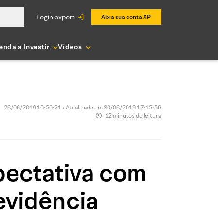
login expert
Abra sua conta XP
enda a Investir
Vídeos
26/06/2019 10:50:21 • Atualizado em 30/06/2019 17:15:56
12 minutos de leitura
pectativa com
evidência