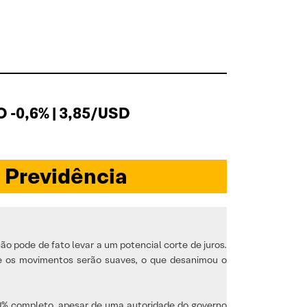
 -0,6% | 3,85/USD
 Previdência
ão pode de fato levar a um potencial corte de juros.
que os movimentos serão suaves, o que desanimou o
90% completo, apesar de uma autoridade do governo