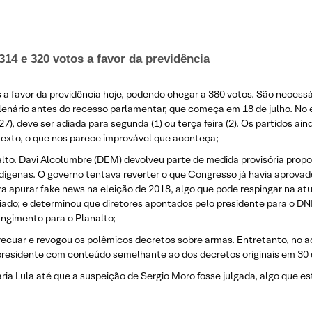
 314 e 320 votos a favor da previdência
 a favor da previdência hoje, podendo chegar a 380 votos. São necessá
enário antes do recesso parlamentar, que começa em 18 de julho. No 
, deve ser adiada para segunda (1) ou terça feira (2). Os partidos ain
 texto, o que nos parece improvável que aconteça;
to. Davi Alcolumbre (DEM) devolveu parte de medida provisória propost
indígenas. O governo tentava reverter o que Congresso já havia aprov
a apurar fake news na eleição de 2018, algo que pode respingar na at
liado; e determinou que diretores apontados pelo presidente para o 
ngimento para o Planalto;
u recuar e revogou os polêmicos decretos sobre armas. Entretanto, no
 presidente com conteúdo semelhante ao dos decretos originais em 30 
aria Lula até que a suspeição de Sergio Moro fosse julgada, algo que 