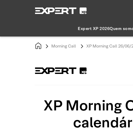
Expert XP 2026
Quem som
Morning Call
XP Morning Call 26/06/2
XP Morning C
calendár