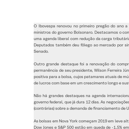
O Ibovespa renovou no primeiro pregão do ano a 
ministros do governo Bolsonaro. Destacamos o co
uma agenda liberal com redução da carga tributári
Deputados também deu fôlego ao mercado por sina
Senado.
Outro grande destaque foi a renovação do compr
permanência de seu presidente, Wilson Ferreira Jún
positiva para a bolsa, cujos patamares atuais de m
de lucros com base em um crescimento longo e sust
Não há grandes destaques na agenda internacional
governo federal, que já dura 12 dias. As negociaçõ
(contrárias) sobre a demanda de financiamento de 
As bolsas em Nova York começam 2019 em leve alta
Dow Jones e S&P 500 estão em queda de -1,5% em m