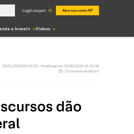
login expert
Abra sua conta XP
enda a Investir
Vídeos
03/01/2019 09:00:25 • Atualizado em 23/06/2019 16:24:39
12 minutos de leitura
iscursos dão
ral