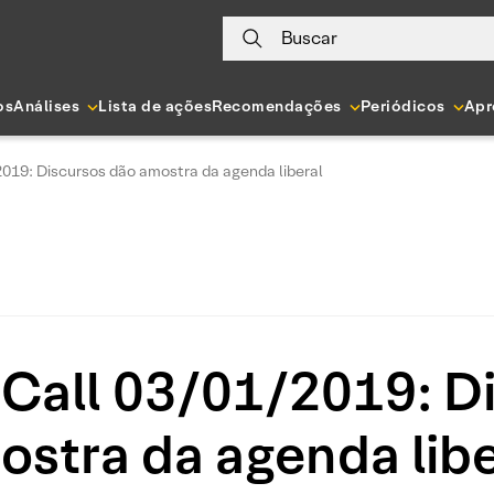
Buscar
os
Análises
Lista de ações
Recomendações
Periódicos
Apr
019: Discursos dão amostra da agenda liberal
Call 03/01/2019: D
ostra da agenda libe