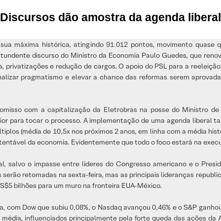
Discursos dão amostra da agenda liberal
sua máxima histórica, atingindo 91.012 pontos, movimento quase q
ntundente discurso do Ministro da Economia Paulo Guedes, que reno
a, privatizações e redução de cargos. O apoio do PSL para a reeleiçã
lizar pragmatismo e elevar a chance das reformas serem aprovadas,
omisso com a capitalização da Eletrobras na posse do Ministro d
ior para tocar o processo. A implementação de uma agenda liberal ta
últiplos (média de 10,5x nos próximos 2 anos, em linha com a média h
entável da economia. Evidentemente que todo o foco estará na execu
, salvo o impasse entre líderes do Congresso americano e o Presid
es serão retomadas na sexta-feira, mas as principais lideranças repu
US$5 bilhões para um muro na fronteira EUA-México.
, com Dow que subiu 0,08%, o Nasdaq avançou 0,46% e o S&P ganhou 
édia, influenciados principalmente pela forte queda das ações da Ap