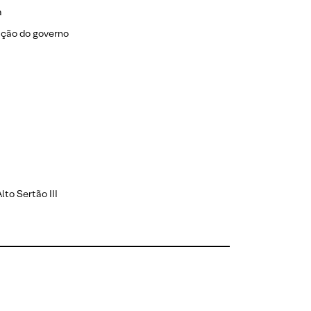
a
ação do governo
to Sertão III