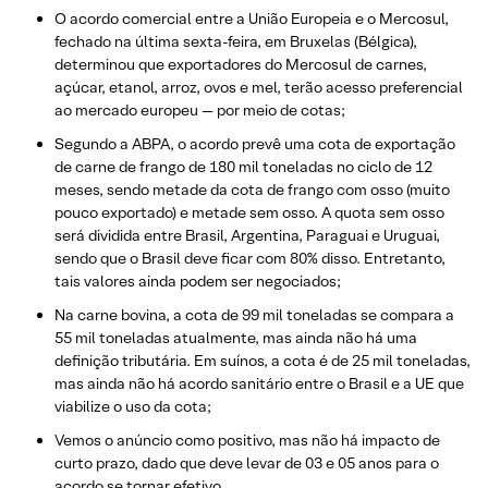
O acordo comercial entre a União Europeia e o Mercosul,
fechado na última sexta-feira, em Bruxelas (Bélgica),
determinou que exportadores do Mercosul de carnes,
açúcar, etanol, arroz, ovos e mel, terão acesso preferencial
ao mercado europeu — por meio de cotas;
Segundo a ABPA, o acordo prevê uma cota de exportação
de carne de frango de 180 mil toneladas no ciclo de 12
meses, sendo metade da cota de frango com osso (muito
pouco exportado) e metade sem osso. A quota sem osso
será dividida entre Brasil, Argentina, Paraguai e Uruguai,
sendo que o Brasil deve ficar com 80% disso. Entretanto,
tais valores ainda podem ser negociados;
Na carne bovina, a cota de 99 mil toneladas se compara a
55 mil toneladas atualmente, mas ainda não há uma
definição tributária. Em suínos, a cota é de 25 mil toneladas,
mas ainda não há acordo sanitário entre o Brasil e a UE que
viabilize o uso da cota;
Vemos o anúncio como positivo, mas não há impacto de
curto prazo, dado que deve levar de 03 e 05 anos para o
acordo se tornar efetivo.