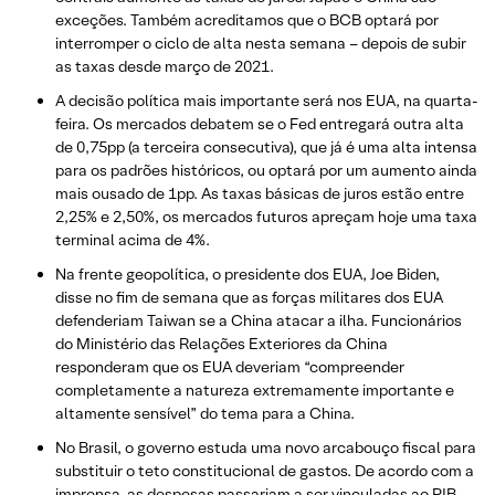
exceções. Também acreditamos que o BCB optará por
interromper o ciclo de alta nesta semana – depois de subir
as taxas desde março de 2021.
A decisão política mais importante será nos EUA, na quarta-
feira. Os mercados debatem se o Fed entregará outra alta
de 0,75pp (a terceira consecutiva), que já é uma alta intensa
para os padrões históricos, ou optará por um aumento ainda
mais ousado de 1pp. As taxas básicas de juros estão entre
2,25% e 2,50%, os mercados futuros apreçam hoje uma taxa
terminal acima de 4%.
Na frente geopolítica, o presidente dos EUA, Joe Biden,
disse no fim de semana que as forças militares dos EUA
defenderiam Taiwan se a China atacar a ilha. Funcionários
do Ministério das Relações Exteriores da China
responderam que os EUA deveriam “compreender
completamente a natureza extremamente importante e
altamente sensível” do tema para a China.
No Brasil, o governo estuda uma novo arcabouço fiscal para
substituir o teto constitucional de gastos. De acordo com a
imprensa, as despesas passariam a ser vinculadas ao PIB