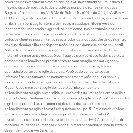
produtos de investimento oferecidos pela XP Investimentos, utilizamos a
metodologia de adequação dos produtos por portfólio, nos termos das
Regras e Procedimentos ANBIMA de Suitability nº 01 e do Código ANBIMA
de Distribuição de Produtos de Investimento. Essa metodologia consiste em
atribuir uma pontuação máxima de risco para cada perfil de investidor
(conservador, moderado e agressivo), bem como uma pontuação de risco
para cada um dos produtos oferecidos pela XP Investimentos, de modo que
todos os clientes possam ter acesso a todos os produtos, desde que dentro
das quantidades e limites da pontuação de risco definidas para o seu perfil.
Antes de aplicar nos produtos e/ou contratar os serviços objeto deste
material, é importante que você verifique se a sua pontuação de risco atual
comporta a aplicação nos produtos e/ou a contratação dos serviços em
questão, bem como se há limitações de volume, concentração e/ou
quantidade para a aplicação desejada. Você pode consultar essas
informações diretamente no momento da transmissão da sua ordem ou,
ainda, consultando o risco geral da sua carteira na tela de carteira (Visão
Risco). Caso a sua pontuação de risco atual não comporte a
aplicação/contratação pretendida, ou caso existam limitações em relação à
quantidade e/ou volume financeiro para a referida aplicação/contratação, isto
significa que, com base na composição atual da sua carteira, esta
aplicação/contratação não está adequada ao seu perfil. Em caso de dúvidas
sobre o processo de adequação dos produtos oferecidos pela XP
Investimentos ao seu perfil de investidor, consulte o FAQ. As condições de
mercado, mudanças climáticas e o cenário macroeconômico podem afetar o
desempenho do investimento.