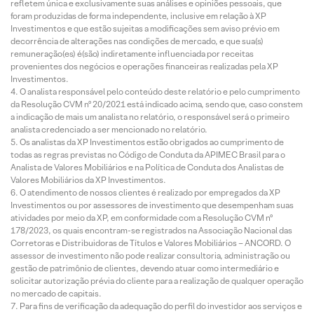
refletem única e exclusivamente suas análises e opiniões pessoais, que
foram produzidas de forma independente, inclusive em relação à XP
Investimentos e que estão sujeitas a modificações sem aviso prévio em
decorrência de alterações nas condições de mercado, e que sua(s)
remuneração(es) é(são) indiretamente influenciada por receitas
provenientes dos negócios e operações financeiras realizadas pela XP
Investimentos.
O analista responsável pelo conteúdo deste relatório e pelo cumprimento
da Resolução CVM nº 20/2021 está indicado acima, sendo que, caso constem
a indicação de mais um analista no relatório, o responsável será o primeiro
analista credenciado a ser mencionado no relatório.
Os analistas da XP Investimentos estão obrigados ao cumprimento de
todas as regras previstas no Código de Conduta da APIMEC Brasil para o
Analista de Valores Mobiliários e na Política de Conduta dos Analistas de
Valores Mobiliários da XP Investimentos.
O atendimento de nossos clientes é realizado por empregados da XP
Investimentos ou por assessores de investimento que desempenham suas
atividades por meio da XP, em conformidade com a Resolução CVM nº
178/2023, os quais encontram-se registrados na Associação Nacional das
Corretoras e Distribuidoras de Títulos e Valores Mobiliários – ANCORD. O
assessor de investimento não pode realizar consultoria, administração ou
gestão de patrimônio de clientes, devendo atuar como intermediário e
solicitar autorização prévia do cliente para a realização de qualquer operação
no mercado de capitais.
Para fins de verificação da adequação do perfil do investidor aos serviços e