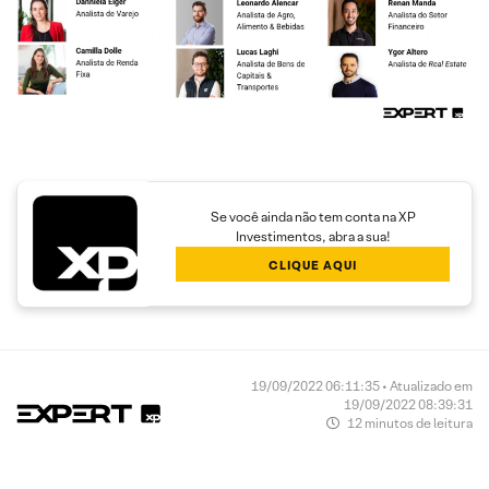
Se você ainda não tem conta na XP
Investimentos, abra a sua!
CLIQUE AQUI
19/09/2022 06:11:35 • Atualizado em
19/09/2022 08:39:31
12 minutos de leitura