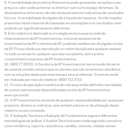
A rentabilidade de produtos financeiros pode apresentar variações e seu
preço ou valor pode aumentar ou diminuir num curto espaço de tempo. Os
desempenhos anteriores não são necessariamente indicativos de resultados
futuros. A rentabilidade divulgada não é líquida de impostos. As informações
presentes neste material são baseadas em simulações e os resultados reais
poderão ser significativamente diferentes.
Este relatório é destinado à circulação exclusiva para a rede de
relacionamento da XP Investimentos, incluindo assessores de
investimentos da XP e clientes da XP, podendo também ser divulgado no site
da XP. Fica proibida sua reprodução ou redistribuição para qualquer pessoa,
no todo ou em parte, qualquer que seja o propósito, sem o prévio
consentimento expresso da XP Investimentos.
0800 77 20202. A Ouvidoria da XP Investimentos tem a missão de servir
de canal de contato sempre que os clientes que não se sentirem satisfeitos
com as soluções dadas pela empresa aos seus problemas. O contato pode
ser realizado por meio do telefone: 0800 722 3710.
O custo da operação e a política de cobrança estão definidos nas tabelas
de custos operacionais disponibilizadas no site da XP Investimentos:
www.xpi.com.br.
A XP Investimentos se exime de qualquer responsabilidade por quaisquer
prejuízos, diretos ou indiretos, que venham a decorrer da utilização deste
relatório ou seu conteúdo.
A Avaliação Técnica e a Avaliação de Fundamentos seguem diferentes
metodologias de análise. A Análise Técnica é executada seguindo conceitos
como tendência, suporte, resistência, candles, volumes, médias móveis