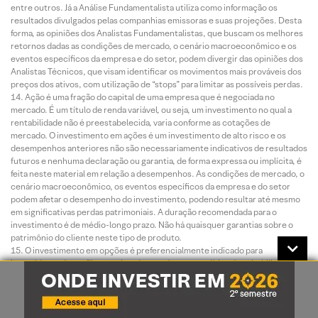
entre outros. Já a Análise Fundamentalista utiliza como informação os
resultados divulgados pelas companhias emissoras e suas projeções. Desta
forma, as opiniões dos Analistas Fundamentalistas, que buscam os melhores
retornos dadas as condições de mercado, o cenário macroeconômico e os
eventos específicos da empresa e do setor, podem divergir das opiniões dos
Analistas Técnicos, que visam identificar os movimentos mais prováveis dos
preços dos ativos, com utilização de “stops” para limitar as possíveis perdas.
Ação é uma fração do capital de uma empresa que é negociada no
mercado. É um título de renda variável, ou seja, um investimento no qual a
rentabilidade não é preestabelecida, varia conforme as cotações de
mercado. O investimento em ações é um investimento de alto risco e os
desempenhos anteriores não são necessariamente indicativos de resultados
futuros e nenhuma declaração ou garantia, de forma expressa ou implícita, é
feita neste material em relação a desempenhos. As condições de mercado, o
cenário macroeconômico, os eventos específicos da empresa e do setor
podem afetar o desempenho do investimento, podendo resultar até mesmo
em significativas perdas patrimoniais. A duração recomendada para o
investimento é de médio-longo prazo. Não há quaisquer garantias sobre o
patrimônio do cliente neste tipo de produto.
O investimento em opções é preferencialmente indicado para
investidores de perfil agressivo, de acordo com a política de suitability
praticada pela XP Investimentos. No mercado de opções, são negociados
direitos de compra ou venda de um bem por preço fixado em data futura,
devendo o adquirente do direito negociado pagar um prêmio ao vendedor tal
como num acordo seguro. As operações com esses derivativos são