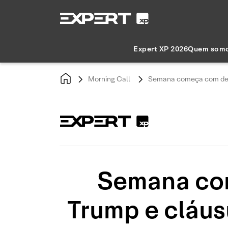
Expert XP 2026
Quem som
Morning Call
Semana começa com decre
Semana com
Trump e cláusu