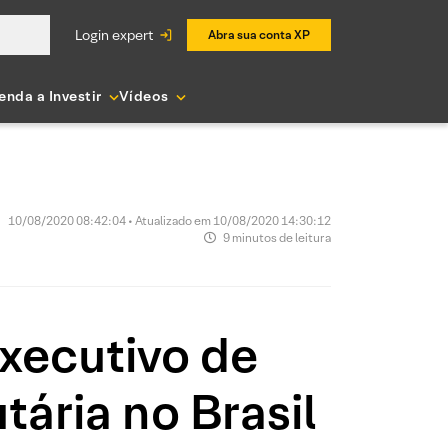
login expert
Abra sua conta XP
enda a Investir
Vídeos
10/08/2020 08:42:04 • Atualizado em 10/08/2020 14:30:12
9 minutos de leitura
xecutivo de
tária no Brasil