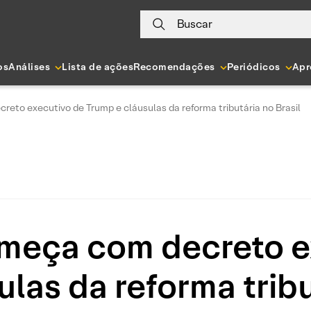
Buscar
os
Análises
Lista de ações
Recomendações
Periódicos
Apr
to executivo de Trump e cláusulas da reforma tributária no Brasil
eça com decreto e
las da reforma tribu