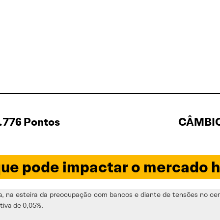
.776 Pontos
CÂMBIO 
ue pode impactar o mercado h
, na esteira da preocupação com bancos e diante de tensões no cená
tiva de 0,05%.