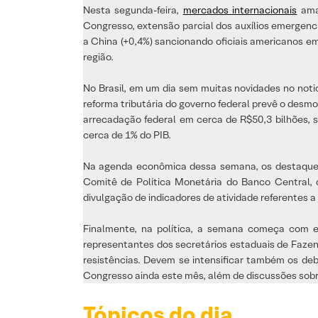
Nesta segunda-feira,
mercados internacionais
aman
Congresso, extensão parcial dos auxílios emergenci
a China (+0,4%) sancionando oficiais americanos e
região.
No Brasil, em um dia sem muitas novidades no notic
reforma tributária do governo federal prevê o desm
arrecadação federal em cerca de R$50,3 bilhões, s
cerca de 1% do PIB.
Na agenda econômica dessa semana, os destaques no
Comitê de Política Monetária do Banco Central, q
divulgação de indicadores de atividade referentes a
Finalmente, na política, a semana começa com e
representantes dos secretários estaduais de Faze
resistências. Devem se intensificar também os deb
Congresso ainda este mês, além de discussões sobre
Tópicos do dia