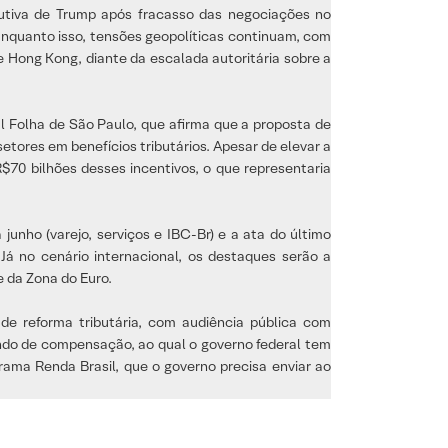
tiva de Trump após fracasso das negociações no
 Enquanto isso, tensões geopolíticas continuam, com
 Hong Kong, diante da escalada autoritária sobre a
al Folha de São Paulo, que afirma que a proposta de
tores em benefícios tributários. Apesar de elevar a
$70 bilhões desses incentivos, o que representaria
unho (varejo, serviços e IBC-Br) e a ata do último
Já no cenário internacional, os destaques serão a
e da Zona do Euro.
e reforma tributária, com audiência pública com
ndo de compensação, ao qual o governo federal tem
rama Renda Brasil, que o governo precisa enviar ao