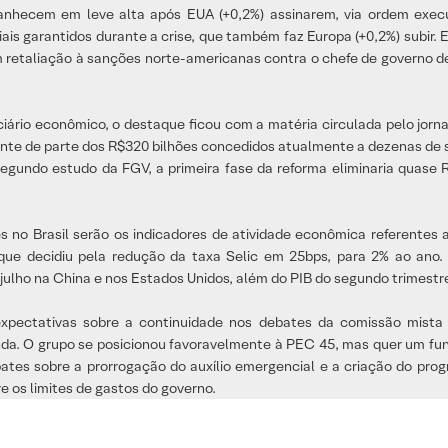
hecem em leve alta após EUA (+0,2%) assinarem, via ordem execu
ais garantidos durante a crise, que também faz Europa (+0,2%) subir.
m retaliação à sanções norte-americanas contra o chefe de governo de
iário econômico, o destaque ficou com a matéria circulada pelo jorn
onte de parte dos R$320 bilhões concedidos atualmente a dezenas de se
egundo estudo da FGV, a primeira fase da reforma eliminaria quase R
 Brasil serão os indicadores de atividade econômica referentes a j
ue decidiu pela redução da taxa Selic em 25bps, para 2% ao ano. 
 julho na China e nos Estados Unidos, além do PIB do segundo trimestr
xpectativas sobre a continuidade nos debates da comissão mista d
nda. O grupo se posicionou favoravelmente à PEC 45, mas quer um fu
ates sobre a prorrogação do auxílio emergencial e a criação do prog
 os limites de gastos do governo.