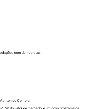
egociações com democratas
o; Mantemos Compra
(~1,5% do valor de mercado) e um novo programa de