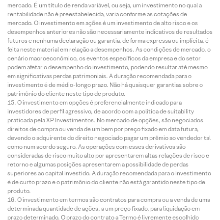
mercado. É um título de renda variável, ou seja, um investimento no qual a
rentabilidade não é preestabelecida, varia conforme as cotações de
mercado. O investimento em ações é um investimento de alto risco e os
desempenhos anteriores não são necessariamente indicativos de resultados
futuros e nenhuma declaração ou garantia, de forma expressa ou implícita, é
feita neste material em relação a desempenhos. As condições de mercado, o
cenário macroeconômico, os eventos específicos da empresa e do setor
podem afetar o desempenho do investimento, podendo resultar até mesmo
em significativas perdas patrimoniais. A duração recomendada para o
investimento é de médio-longo prazo. Não há quaisquer garantias sobre o
patrimônio do cliente neste tipo de produto.
O investimento em opções é preferencialmente indicado para
investidores de perfil agressivo, de acordo com a política de suitability
praticada pela XP Investimentos. No mercado de opções, são negociados
direitos de compra ou venda de um bem por preço fixado em data futura,
devendo o adquirente do direito negociado pagar um prêmio ao vendedor tal
como num acordo seguro. As operações com esses derivativos são
consideradas de risco muito alto por apresentarem altas relações de risco e
retorno e algumas posições apresentarem a possibilidade de perdas
superiores ao capital investido. A duração recomendada para o investimento
é de curto prazo e o patrimônio do cliente não está garantido neste tipo de
produto.
O investimento em termos são contratos para compra ou a venda de uma
determinada quantidade de ações, a um preço fixado, para liquidação em
prazo determinado. O prazo do contrato a Termo é livremente escolhido