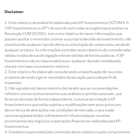
Disclaimer:
Este relatório de análise foi elaborado pela XP Investimentos CCTVM S.A.
(“XP Investimentos ou XP”) de acordo com todas as exigências previstas na
Resolução CVM 20/2021, tem como objetivo fornecer informações que
possam auxiliar o investidor a tomar sua própria decisão de investimento, não
constituindo qualquer tipo de oferta ou solicitação de compra e/ou venda de
qualquer produto. As informações contidas neste relatório são consideradas
válidas na data de sua divulgação e foram obtidas de fontes públicas. A XP
Investimentos não se responsabiliza por qualquer decisão tomada pelo
cliente com base no presente relatório.
Este relatório foi elaborado considerando a classificação de risco dos
produtos de modo a gerar resultados de alocação para cada perfil de
investidor.
O(s) signatário(s) deste relatório declara(m) que as recomendações
refletem única e exclusivamente suas análises e opiniões pessoais, que
foram produzidas de forma independente, inclusive em relação à XP
Investimentos e que estão sujeitas a modificações sem aviso prévio em
decorrência de alterações nas condições de mercado, e que sua(s)
remuneração(es) é(são) indiretamente influenciada por receitas
provenientes dos negócios e operações financeiras realizadas pela XP
Investimentos.
O analista responsável pelo conteúdo deste relatório e pelo cumprimento