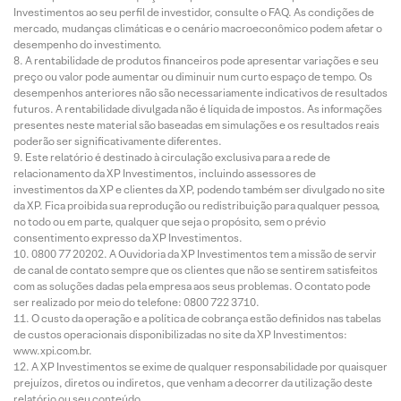
Investimentos ao seu perfil de investidor, consulte o FAQ. As condições de
mercado, mudanças climáticas e o cenário macroeconômico podem afetar o
desempenho do investimento.
A rentabilidade de produtos financeiros pode apresentar variações e seu
preço ou valor pode aumentar ou diminuir num curto espaço de tempo. Os
desempenhos anteriores não são necessariamente indicativos de resultados
futuros. A rentabilidade divulgada não é líquida de impostos. As informações
presentes neste material são baseadas em simulações e os resultados reais
poderão ser significativamente diferentes.
Este relatório é destinado à circulação exclusiva para a rede de
relacionamento da XP Investimentos, incluindo assessores de
investimentos da XP e clientes da XP, podendo também ser divulgado no site
da XP. Fica proibida sua reprodução ou redistribuição para qualquer pessoa,
no todo ou em parte, qualquer que seja o propósito, sem o prévio
consentimento expresso da XP Investimentos.
0800 77 20202. A Ouvidoria da XP Investimentos tem a missão de servir
de canal de contato sempre que os clientes que não se sentirem satisfeitos
com as soluções dadas pela empresa aos seus problemas. O contato pode
ser realizado por meio do telefone: 0800 722 3710.
O custo da operação e a política de cobrança estão definidos nas tabelas
de custos operacionais disponibilizadas no site da XP Investimentos:
www.xpi.com.br.
A XP Investimentos se exime de qualquer responsabilidade por quaisquer
prejuízos, diretos ou indiretos, que venham a decorrer da utilização deste
relatório ou seu conteúdo.