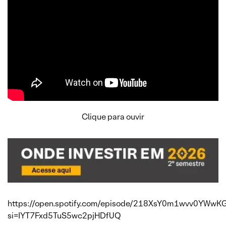
Clique para ouvir
https://open.spotify.com/episode/218XsY0m1wvv0YWwK
si=IYT7Fxd5TuS5wc2pjHDfUQ