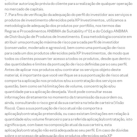
solicitar autorização prévia do cliente para a realização de qualquer operação
no mercado de capitais.
Para fins de verificação da adequação do perfil do investidor aos serviços e
produtos de investimento oferecidos pela XP Investimentos, utilizamos a
metodologia de adequação dos produtos por portfólio, nos termos das
Regras e Procedimentos ANBIMA de Suitability nº 01 e do Código ANBIMA
de Distribuição de Produtos de Investimento. Essa metodologia consiste em
atribuir uma pontuação máxima de risco para cada perfil de investidor
(conservador, moderado e agressivo), bem como uma pontuação de risco
para cada um dos produtos oferecidos pela XP Investimentos, de modo que
todos os clientes possam ter acesso a todos os produtos, desde que dentro
das quantidades e limites da pontuação de risco definidas para o seu perfil.
Antes de aplicar nos produtos e/ou contratar os serviços objeto deste
material, é importante que você verifique se a sua pontuação de risco atual
comporta a aplicação nos produtos e/ou a contratação dos serviços em
questão, bem como se há limitações de volume, concentração e/ou
quantidade para a aplicação desejada. Você pode consultar essas
informações diretamente no momento da transmissão da sua ordem ou,
ainda, consultando o risco geral da sua carteira na tela de carteira (Visão
Risco). Caso a sua pontuação de risco atual não comporte a
aplicação/contratação pretendida, ou caso existam limitações em relação à
quantidade e/ou volume financeiro para a referida aplicação/contratação, isto
significa que, com base na composição atual da sua carteira, esta
aplicação/contratação não está adequada ao seu perfil. Em caso de dúvidas
sobre o processo de adequação dos produtos oferecidos pela XP