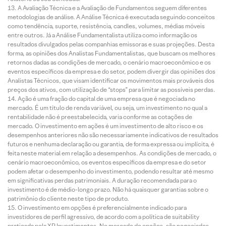
A Avaliação Técnica e a Avaliação de Fundamentos seguem diferentes
metodologias de análise. A Análise Técnica é executada seguindo conceitos
como tendência, suporte, resistência, candles, volumes, médias móveis
entre outros. Já a Análise Fundamentalista utiliza como informação os
resultados divulgados pelas companhias emissoras e suas projeções. Desta
forma, as opiniões dos Analistas Fundamentalistas, que buscam os melhores
retornos dadas as condições de mercado, o cenário macroeconômico e os
eventos específicos da empresa e do setor, podem divergir das opiniões dos
Analistas Técnicos, que visam identificar os movimentos mais prováveis dos
preços dos ativos, com utilização de “stops” para limitar as possíveis perdas.
Ação é uma fração do capital de uma empresa que é negociada no
mercado. É um título de renda variável, ou seja, um investimento no qual a
rentabilidade não é preestabelecida, varia conforme as cotações de
mercado. O investimento em ações é um investimento de alto risco e os
desempenhos anteriores não são necessariamente indicativos de resultados
futuros e nenhuma declaração ou garantia, de forma expressa ou implícita, é
feita neste material em relação a desempenhos. As condições de mercado, o
cenário macroeconômico, os eventos específicos da empresa e do setor
podem afetar o desempenho do investimento, podendo resultar até mesmo
em significativas perdas patrimoniais. A duração recomendada para o
investimento é de médio-longo prazo. Não há quaisquer garantias sobre o
patrimônio do cliente neste tipo de produto.
O investimento em opções é preferencialmente indicado para
investidores de perfil agressivo, de acordo com a política de suitability
praticada pela XP Investimentos. No mercado de opções, são negociados