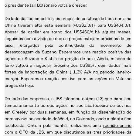
o presidente Jair Bolsonaro volta a crescer.
Do lado das commodities, os preços de celulose de fibra curta na
China tiveram alta esta semana (+US$2,3/t), para US$464,3/t.
Apesar de oscilar em torno dos US$460/t há alguns meses,
seguimos com a visão de que os preços estejam próximos de um
piso, reforçados pela continuidade do movimento de
desestocagem da Suzano. Esperamos uma reação positiva das
ações de Suzano e Klabin no pregão de hoje. Ainda, minério de
ferro voltou a negociar próximo dos US$85/t com dados mais
fortes de importação da China (+1,3% A/A no período janeiro-
março). Esperamos reação positiva para as ações da Vale no
pregão de hoje.
Do lado das empresas, a JBS informou ontem (13) que paralisou
temporariamente as operações no seu abatedouro de bovinos
em Greeley por duas semanas, em função da disseminação do
coronavírus no condado de Weld, no Colorado, onde a planta fica
localizada. Ontem pela manhã, realizamos uma
reunião online
com o CFO da JBS,
em que discutimos as três prioridades da