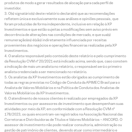
produtos de modo a gerar resultados de alocação para cada perfil de
investidor.
O(s) signatário(s) deste relatório declara(m) que as recomendações
refletem única e exclusivamente suas análises e opiniões pessoais, que
foram produzidas de forma independente, inclusive em relação à XP
Investimentos e que estão sujeitas a modificações sem aviso prévio em
decorrência de alterações nas condições de mercado, e que sua(s)
remuneração(es) é(são) indiretamente influenciada por receitas
provenientes dos negócios e operações financeiras realizadas pela XP
Investimentos.
O analista responsável pelo conteúdo deste relatório e pelo cumprimento
da Resolução CVM nº 20/2021 está indicado acima, sendo que, caso constem
a indicação de mais um analista no relatório, o responsável será o primeiro
analista credenciado a ser mencionado no relatório.
Os analistas da XP Investimentos estão obrigados ao cumprimento de
todas as regras previstas no Código de Conduta da APIMEC Brasil para o
Analista de Valores Mobiliários e na Política de Conduta dos Analistas de
Valores Mobiliários da XP Investimentos.
O atendimento de nossos clientes é realizado por empregados da XP
Investimentos ou por assessores de investimento que desempenham suas
atividades por meio da XP, em conformidade com a Resolução CVM nº
178/2023, os quais encontram-se registrados na Associação Nacional das
Corretoras e Distribuidoras de Títulos e Valores Mobiliários – ANCORD. O
assessor de investimento não pode realizar consultoria, administração ou
gestão de patrimônio de clientes, devendo atuar como intermediário e