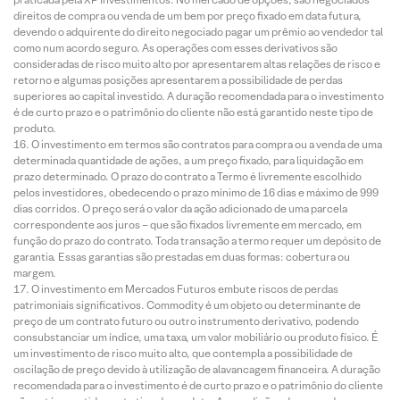
direitos de compra ou venda de um bem por preço fixado em data futura,
devendo o adquirente do direito negociado pagar um prêmio ao vendedor tal
como num acordo seguro. As operações com esses derivativos são
consideradas de risco muito alto por apresentarem altas relações de risco e
retorno e algumas posições apresentarem a possibilidade de perdas
superiores ao capital investido. A duração recomendada para o investimento
é de curto prazo e o patrimônio do cliente não está garantido neste tipo de
produto.
O investimento em termos são contratos para compra ou a venda de uma
determinada quantidade de ações, a um preço fixado, para liquidação em
prazo determinado. O prazo do contrato a Termo é livremente escolhido
pelos investidores, obedecendo o prazo mínimo de 16 dias e máximo de 999
dias corridos. O preço será o valor da ação adicionado de uma parcela
correspondente aos juros – que são fixados livremente em mercado, em
função do prazo do contrato. Toda transação a termo requer um depósito de
garantia. Essas garantias são prestadas em duas formas: cobertura ou
margem.
O investimento em Mercados Futuros embute riscos de perdas
patrimoniais significativos. Commodity é um objeto ou determinante de
preço de um contrato futuro ou outro instrumento derivativo, podendo
consubstanciar um índice, uma taxa, um valor mobiliário ou produto físico. É
um investimento de risco muito alto, que contempla a possibilidade de
oscilação de preço devido à utilização de alavancagem financeira. A duração
recomendada para o investimento é de curto prazo e o patrimônio do cliente