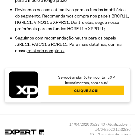
para o médio e longo prazo;
Revisamos nossas estimativas para os fundos imobiliários
do segmento. Recomendamos compra nos papeis BRCR11,
HGRE11, VINO11 e XPPR11. Dentre elas, segue nossa
preferência para os fundos HGRE11 e XPPR11;
Seguimos com recomendação neutra para os papeis
JSRE11, PATC11 e RCRB11. Para mais detalhes, confira
nosso
relatório completo.
Se você ainda não tem conta na XP
Investimentos, abra a sua!
CLIQUE AQUI
14/04/2020 05:28:40 • Atualizado em
14/04/2020 12:32:36
12 minutos de leitura