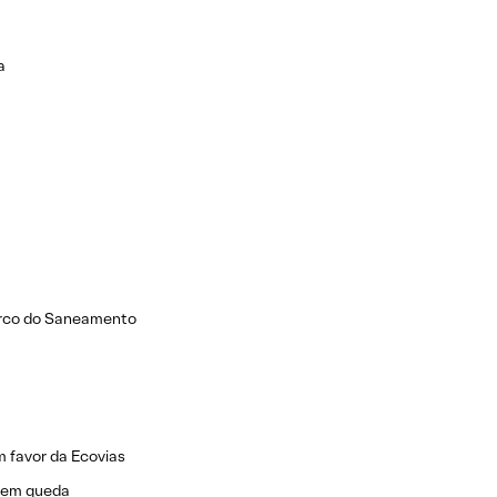
a
arco do Saneamento
 favor da Ecovias
e em queda