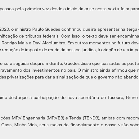
pessoa pela primeira vez desde o início da crise nesta sexta-feira 
P 2020, o ministro Paulo Guedes confirmou que irá apresentar na terça
unificação de tributos federais. Com isso, o texto deve ser encamin
 Rodrigo Maia e Davi Alcolumbre. Em outros momentos no futuro de
e redução de imposto de renda da pessoa jurídica, à criação de um im
será seguida daqui em diante, Guedes disse que, passadas as pautas
stravamento dos investimentos no país. O ministro ainda afirmou que
ndes privatizações para dar a sinalização de que o governo não aband
omo destaque a participação do novo secretário do Tesouro, Bruno
s ações MRV Engenharia (MRVE3) e Tenda (TEND3), ambas com recom
Casa, Minha Vida, seus meios de financiamento e nossa visão sobre 