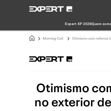
Expert XP 2026
Quem som
Morning Call
Otimismo com reforma tri
Otimismo com 
no exterior d