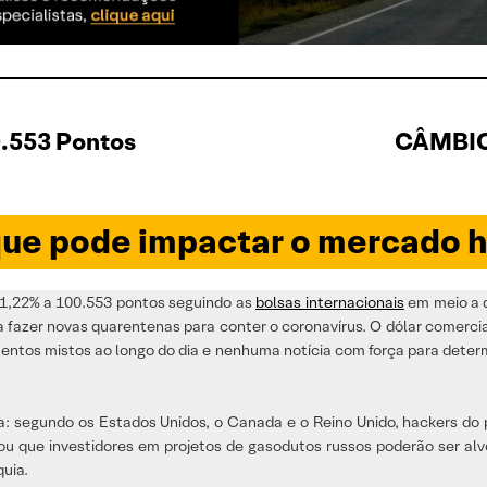
.553 Pontos
CÂMBIO 
ue pode impactar o mercado h
 1,22% a 100.553 pontos seguindo as
bolsas internacionais
em meio a 
a fazer novas quarentenas para conter o coronavírus. O dólar comercial
ntos mistos ao longo do dia e nenhuma notícia com força para determin
: segundo os Estados Unidos, o Canada e o Reino Unido, hackers do 
ou que investidores em projetos de gasodutos russos poderão ser alv
quia.