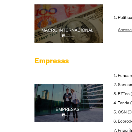
Polític
Acesse 
Empresas
Fundam
Saneam
EZTec (
Tenda (
CSN (C
Ecorodo
Frigorí