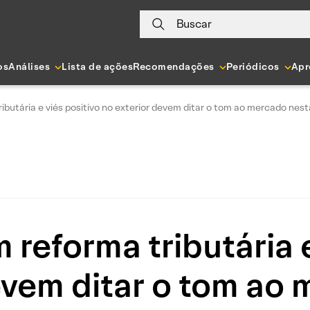
Buscar
os
Análises
Lista de ações
Recomendações
Periódicos
Apr
butária e viés positivo no exterior devem ditar o tom ao mercado nest
reforma tributária e
evem ditar o tom ao