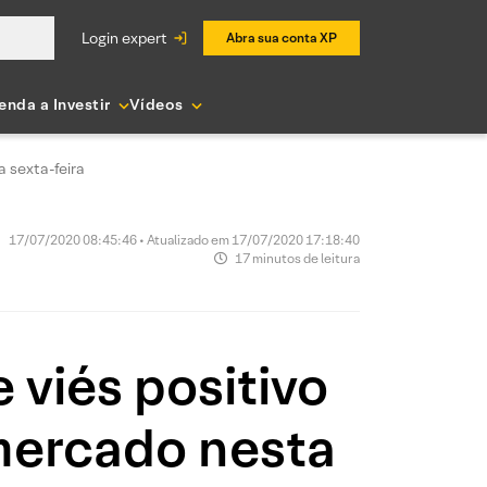
login expert
Abra sua conta XP
enda a Investir
Vídeos
a sexta-feira
17/07/2020 08:45:46 • Atualizado em 17/07/2020 17:18:40
17 minutos de leitura
 viés positivo
 mercado nesta