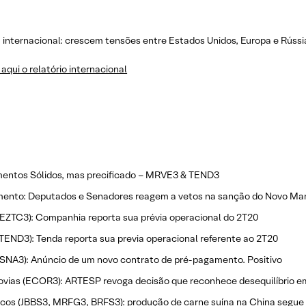
a internacional: crescem tensões entre Estados Unidos, Europa e Rússi
aqui o relatório internacional
entos Sólidos, mas precificado – MRVE3 & TEND3
ento: Deputados e Senadores reagem a vetos na sanção do Novo M
EZTC3): Companhia reporta sua prévia operacional do 2T20
TEND3): Tenda reporta sua previa operacional referente ao 2T20
SNA3): Anúncio de um novo contrato de pré-pagamento. Positivo
vias (ECOR3): ARTESP revoga decisão que reconhece desequilíbrio em
ficos (JBBS3, MRFG3, BRFS3): produção de carne suína na China segu