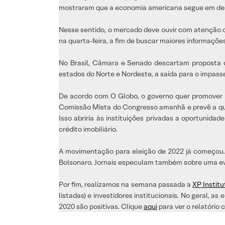
mostraram que a economia americana segue em desa
Nesse sentido, o mercado deve ouvir com atenção o d
na quarta-feira, a fim de buscar maiores informaçõ
No Brasil, Câmara e Senado descartam proposta d
estados do Norte e Nordeste, a saída para o impass
De acordo com O Globo, o governo quer promover u
Comissão Mista do Congresso amanhã e prevê a que
Isso abriria às instituições privadas a oportunida
crédito imobiliário.
A movimentação para eleição de 2022 já começou. A
Bolsonaro. Jornais especulam também sobre uma eve
Por fim, realizamos na semana passada a
XP Instit
listadas) e investidores institucionais. No geral,
2020 são positivas. Clique
aqui
para ver o relatório