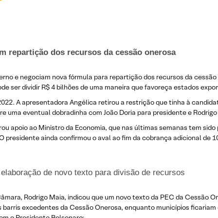
am repartição dos recursos da cessão onerosa
no e negociam nova fórmula para repartição dos recursos da cessão
ode ser dividir R$ 4 bilhões de uma maneira que favoreça estados expo
2. A apresentadora Angélica retirou a restrição que tinha à candidat
e uma eventual dobradinha com João Doria para presidente e Rodrigo 
erou apoio ao Ministro da Economia, que nas últimas semanas tem sido
O presidente ainda confirmou o aval ao fim da cobrança adicional de 1
elaboração de novo texto para divisão de recursos
Câmara, Rodrigo Maia, indicou que um novo texto da PEC da Cessão O
s barris excedentes da Cessão Onerosa, enquanto municípios ficariam
om o Presidente Bolsonaro;