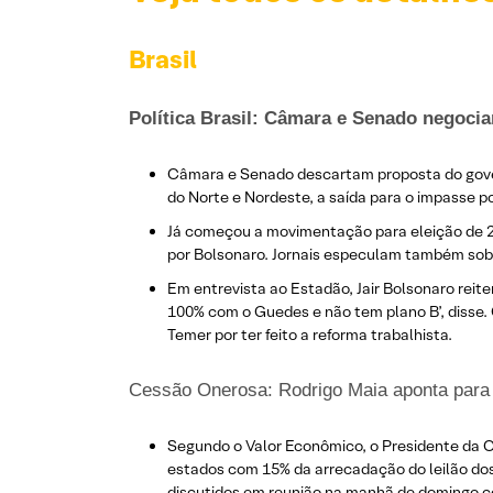
Brasil
Política Brasil: Câmara e Senado negoci
Câmara e Senado descartam proposta do gover
do Norte e Nordeste, a saída para o impasse p
Já começou a movimentação para eleição de 202
por Bolsonaro. Jornais especulam também sobr
Em entrevista ao Estadão, Jair Bolsonaro reit
100% com o Guedes e não tem plano B’, disse. 
Temer por ter feito a reforma trabalhista.
Cessão Onerosa: Rodrigo Maia aponta para 
Segundo o Valor Econômico, o Presidente da 
estados com 15% da arrecadação do leilão do
discutidos em reunião na manhã de domingo c