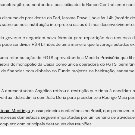
celeração, aumentando a possibilidade do Banco Central americano (F
iscurso do presidente do Fed, Jerome Powell, hoje às 14h (horário de 
es sobre como a instituição interpretou esses últimos desenvolviment
o governo e negociam nova fórmula para repartição dos recursos 
e pode ser dividir R$ 4 bilhões de uma maneira que favoreça estados e
ma reformulação do FGTS aproveitando a Medida Provisória que libe
bra do monopólio da Caixa como única operadora do FGTS, permitind
de de financiar com dinheiro do Fundo projetos de habitação, saneamen
 apresentadora Angélica retirou a restrição que tinha à candidatura
ntual dobradinha com João Doria para presidente e Rodrigo Maia para
utional Meetings
,
nossa primeira conferência no Brasil, que promoveu o
 as empresas domésticas seguem impactadas por um cenário de atividad
 completo com principais destaques das reuniões.