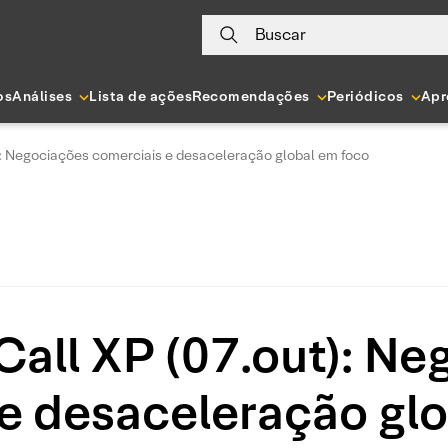
Buscar
os
Análises
Lista de ações
Recomendações
Periódicos
Apr
): Negociações comerciais e desaceleração global em foco
Call XP (07.out): Ne
e desaceleração gl