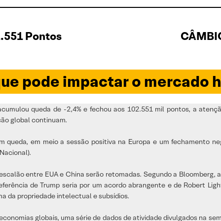
.551 Pontos
CÂMBIO
ue pode impactar o mercado h
cumulou queda de -2,4% e fechou aos 102.551 mil pontos, a atençã
ão global continuam.
 queda, em meio a sessão positiva na Europa e um fechamento neg
Nacional).
o escalão entre EUA e China serão retomadas. Segundo a Bloomberg, a
preferência de Trump seria por um acordo abrangente e de Robert Lig
da propriedade intelectual e subsídios.
onomias globais, uma série de dados de atividade divulgados na sem