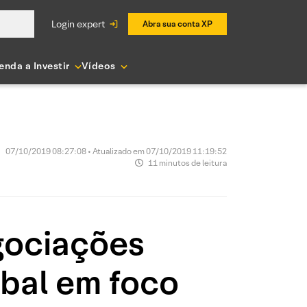
login expert
Abra sua conta XP
enda a Investir
Vídeos
07/10/2019 08:27:08 • Atualizado em 07/10/2019 11:19:52
11 minutos de leitura
gociações
obal em foco