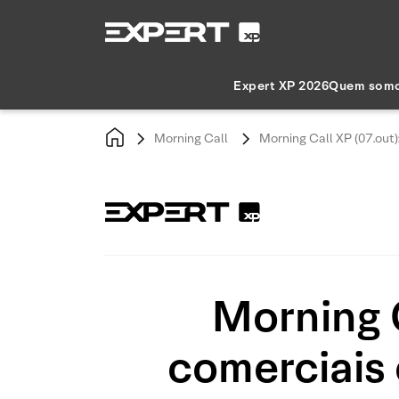
Expert XP 2026
Quem som
Morning Call
Morning Call XP (07.out
Morning 
comerciais 