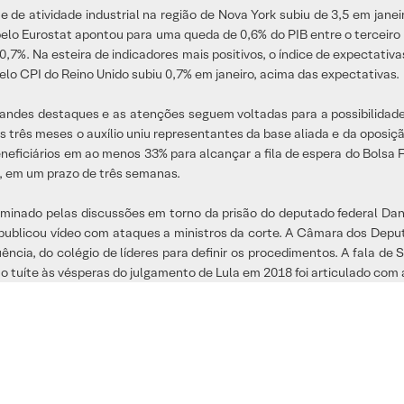
de atividade industrial na região de Nova York subiu de 3,5 em janeir
pelo Eurostat apontou para uma queda de 0,6% do PIB entre o terceiro
e 0,7%. Na esteira de indicadores mais positivos, o índice de expectat
pelo CPI do Reino Unido subiu 0,7% em janeiro, acima das expectativas.
andes destaques e as atenções seguem voltadas para a possibilidade
ais três meses o auxílio uniu representantes da base aliada e da opos
iciários em ao menos 33% para alcançar a fila de espera do Bolsa Fa
o, em um prazo de três semanas.
 dominado pelas discussões em torno da prisão do deputado federal Dani
publicou vídeo com ataques a ministros da corte. A Câmara dos Deput
ncia, do colégio de líderes para definir os procedimentos. A fala de S
o tuíte às vésperas do julgamento de Lula em 2018 foi articulado com 