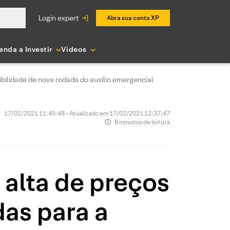
login expert
Abra sua conta XP
enda a Investir
Vídeos
bilidade de nova rodada do auxílio emergencial
17/02/2021 11:45:48 • Atualizado em 17/02/2021 12:37:47
8 minutos de leitura
alta de preços
das para a