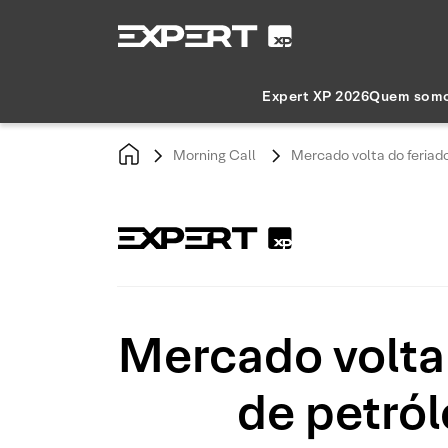
Expert XP 2026
Quem som
Morning Call
Mercado volta do feriad
Mercado volta
de petról