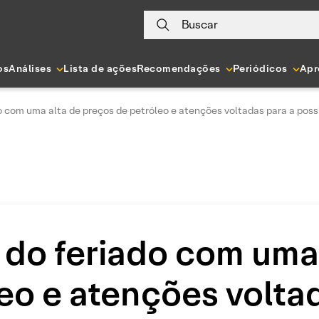
Buscar
os
Análises
Lista de ações
Recomendações
Periódicos
Apr
o com uma alta de preços de petróleo e atenções voltadas para a possi
 do feriado com uma 
eo e atenções volta