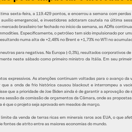
ltima sexta-feira, a 119.429 pontos, e encerrou a semana com perdas
auxílio emergencial, e investidores adotaram cautela na última sess
o mercado brasileiro ter fechado no início da semana, as ADRs conti
ommodities. Especificamente, o petróleo tem sido impulsionado por um
resultando numa alta de +2,48% no Brent e +1,73% no WTI no acumula
eutras para negativas. Na Europa (-0,3%), resultados corporativos de
ente neste sábado como primeiro ministro da Itália. Em seu primeir
os expressivos. As atenções continuam voltadas para o avanço da va
r que a onda de frio histórica causou blackout e interrompeu a va
isse que a prioridade de Joe Biden ainda é de garantir a aprovação de 
 uma sessão da comissão de orçamentos da Câmara, onde as propostas 
a é que o projeto seja aprovado em meados de março.
o limite da venda de terras ricas em minerais raros aos EUA, o que afe
e fontes de atrito entre as maiores economias do mundo.