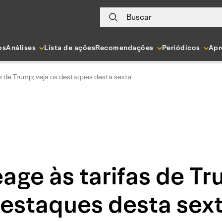
Buscar
os
Análises
Lista de ações
Recomendações
Periódicos
Apr
s de Trump; veja os destaques desta sexta
ge às tarifas de Tr
estaques desta sex