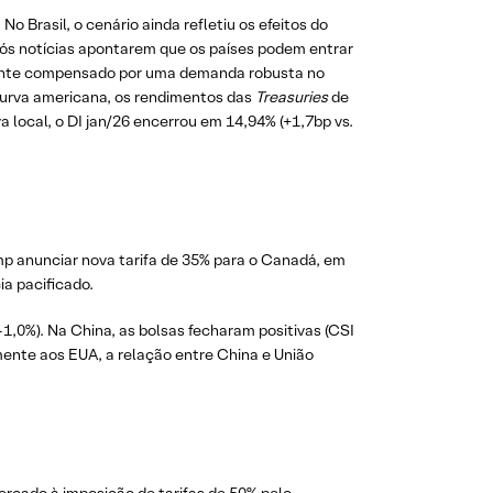
 No Brasil, o cenário ainda refletiu os efeitos do
após notícias apontarem que os países podem entrar
almente compensado por uma demanda robusta no
 curva americana, os rendimentos das
Treasuries
de
a local, o DI jan/26 encerrou em 14,94% (+1,7bp vs.
mp anunciar nova tarifa de 35% para o Canadá, em
ia pacificado.
1,0%). Na China, as bolsas fecharam positivas (CSI
mente aos EUA, a relação entre China e União