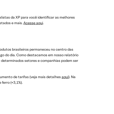
listas da XP para você identificar as melhores
stados e mais.
Acesse aqui
.
rodutos brasileiros permaneceu no centro das
ongo do dia. Como destacamos em nosso relatório
bre determinados setores e companhias podem ser
umento de tarifas (veja mais detalhes
aqui
). Na
ferro (+3,1%).