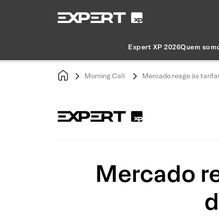
Expert XP 2026
Quem som
Morning Call
Mercado reage às tarifa
Mercado rea
d