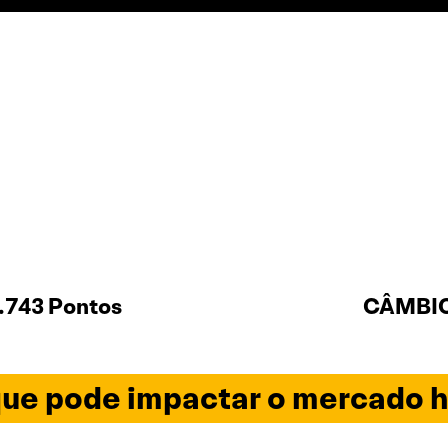
.743 Pontos
CÂMBIO 
ue pode impactar o mercado h