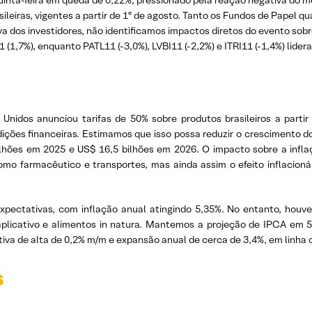
uinta-feira em queda de 0,22%, pressionado pela reação negativa do m
leiras, vigentes a partir de 1º de agosto. Tanto os Fundos de Papel qua
 dos investidores, não identificamos impactos diretos do evento sobre
 (1,7%), enquanto PATL11 (-3,0%), LVBI11 (-2,2%) e ITRI11 (-1,4%) lide
idos anunciou tarifas de 50% sobre produtos brasileiros a partir 
ições financeiras. Estimamos que isso possa reduzir o crescimento do
hões em 2025 e US$ 16,5 bilhões em 2026. O impacto sobre a inflaç
omo farmacêutico e transportes, mas ainda assim o efeito inflacionár
pectativas, com inflação anual atingindo 5,35%. No entanto, houve
aplicativo e alimentos in natura. Mantemos a projeção de IPCA em 
iva de alta de 0,2% m/m e expansão anual de cerca de 3,4%, em linha 
s