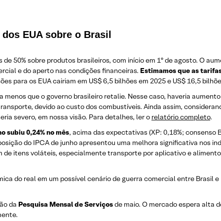
 dos EUA sobre o Brasil
 de 50% sobre produtos brasileiros, com início em 1º de agosto. O aum
rcial e do aperto nas condições financeiras.
Estimamos que as tarifa
ções para os EUA cairiam em US$ 6,5 bilhões em 2025 e US$ 16,5 bilhõe
a menos que o governo brasileiro retalie. Nesse caso, haveria aument
ansporte, devido ao custo dos combustíveis. Ainda assim, considerand
eria severo, em nossa visão. Para detalhes, ler o
relatório completo
.
ho subiu 0,24% no mês
, acima das expectativas (XP: 0,18%; consenso 
sição do IPCA de junho apresentou uma melhora significativa nos ind
m de itens voláteis, especialmente transporte por aplicativo e aliment
mica do real em um possível cenário de guerra comercial entre Brasil e
ção da
Pesquisa Mensal de Serviços
de maio. O mercado espera alta d
mente.