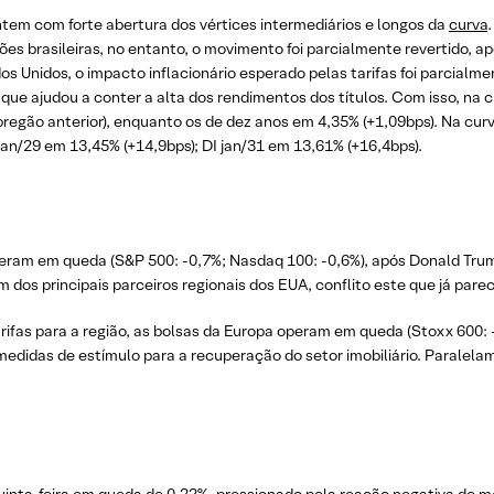
ntem com forte abertura dos vértices intermediários e longos da
curva
.
ões brasileiras, no entanto, o movimento foi parcialmente revertido, 
dos Unidos, o impacto inflacionário esperado pelas tarifas foi parci
 que ajudou a conter a alta dos rendimentos dos títulos. Com isso, na
pregão anterior), enquanto os de dez anos em 4,35% (+1,09bps). Na curv
 jan/29 em 13,45% (+14,9bps); DI jan/31 em 13,61% (+16,4bps).
operam em queda (S&P 500: -0,7%; Nasdaq 100: -0,6%), após Donald Tru
 dos principais parceiros regionais dos EUA, conflito este que já parec
ifas para a região, as bolsas da Europa operam em queda (Stoxx 600: -
medidas de estímulo para a recuperação do setor imobiliário. Paralela