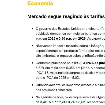
Economia
Mercado segue reagindo às tarifas
O governo dos Estados Unidos anunciou tarifas
atividade doméstica por meio da balança come
p.p. em 2025 e 0,50 p.p. em 2026
. As exporta
Não vemos impacto material sobre a inflação, 
especialmente em produtos farmacêuticos e tr
são limitadas, o impacto sobre a inflação não s
Conforme publicado pelo IBGE,
o IPCA de jun
5,32% em maio para 5,35% em junho. A decompo
IPCA-15. As principais surpresas de alta viera
para o IPCA de 2025 em 5,0%.
Olhando adiante, os impactos diretos e a dinâ
nos próximos trimestres.
Na agenda de hoje, o destaque será a divulga
de 3,4%. A XP projeta 0,2% e 3,5%, respectiva