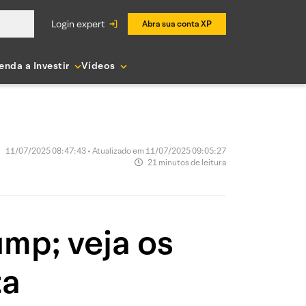
login expert
Abra sua conta XP
enda a Investir
Vídeos
11/07/2025 08:47:43 • Atualizado em 11/07/2025 09:05:27
21 minutos de leitura
ump; veja os
ta