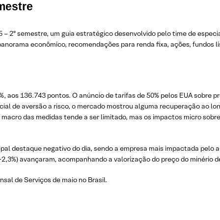
mestre
 – 2º semestre, um guia estratégico desenvolvido pelo time de especia
 panorama econômico, recomendações para renda fixa, ações, fundos li
%, aos 136.743 pontos. O anúncio de tarifas de 50% pelos EUA sobre p
icial de aversão a risco, o mercado mostrou alguma recuperação ao l
to macro das medidas tende a ser limitado, mas os impactos micro so
ipal destaque negativo do dia, sendo a empresa mais impactada pelo a
+2,3%) avançaram, acompanhando a valorização do preço do minério de 
sal de Serviços de maio no Brasil.