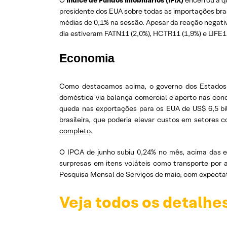
O
Índice de Fundos Imobiliários (IFIX)
encerrou a q
presidente dos EUA sobre todas as importações brasi
médias de 0,1% na sessão. Apesar da reação negativa
dia estiveram FATN11 (2,0%), HCTR11 (1,9%) e LIFE11
Economia
Como destacamos acima, o governo dos Estados Un
doméstica via balança comercial e aperto nas cond
queda nas exportações para os EUA de US$ 6,5 bil
brasileira, que poderia elevar custos em setores c
completo
.
O IPCA de junho subiu 0,24% no mês, acima das ex
surpresas em itens voláteis como transporte por 
Pesquisa Mensal de Serviços de maio, com expectat
Veja todos os detalhe