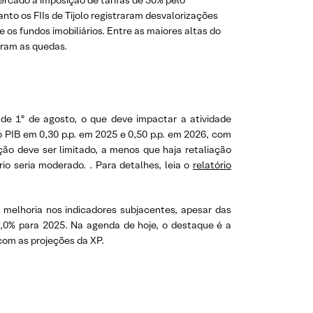
ercado à imposição de tarifas de 50% pelo
nto os FIIs de Tijolo registraram desvalorizações
 os fundos imobiliários. Entre as maiores altas do
raram as quedas.
de 1º de agosto, o que deve impactar a atividade
 PIB em 0,30 p.p. em 2025 e 0,50 p.p. em 2026, com
ão deve ser limitado, a menos que haja retaliação
io seria moderado. . Para detalhes, leia o
relatório
 melhoria nos indicadores subjacentes, apesar das
5,0% para 2025. Na agenda de hoje, o destaque é a
com as projeções da XP.