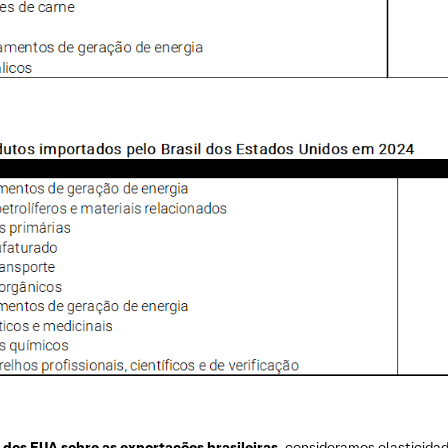
s dos EUA sobre as exportações brasileiras
, consideramos elasticida