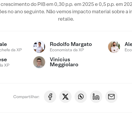
o crescimento do PIB em 0,30 p.p. em 2025 e 0,5 p.p. em 20
ões no ano seguinte. Não vemos impacto material sobre a in
retalie.
ale
Rodolfo Margato
Al
chefe da XP
Economista da XP
Eco
Vinicius
ese
Meggiolaro
da XP
Compartilhar: