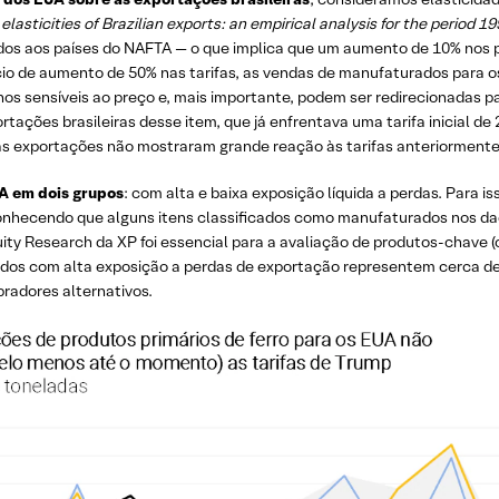
elasticities of Brazilian exports: an empirical analysis for the period 
ados aos países do NAFTA — o que implica que um aumento de 10% nos 
 de aumento de 50% nas tarifas, as vendas de manufaturados para os E
s sensíveis ao preço e, mais importante, podem ser redirecionadas pa
ações brasileiras desse item, que já enfrentava uma tarifa inicial de
l, as exportações não mostraram grande reação às tarifas anteriorment
A em dois grupos
: com alta e baixa exposição líquida a perdas. Para 
nhecendo que alguns itens classificados como manufaturados nos dad
ty Research da XP foi essencial para a avaliação de produtos-chave (c
ados com alta exposição a perdas de exportação representem cerca de
radores alternativos.