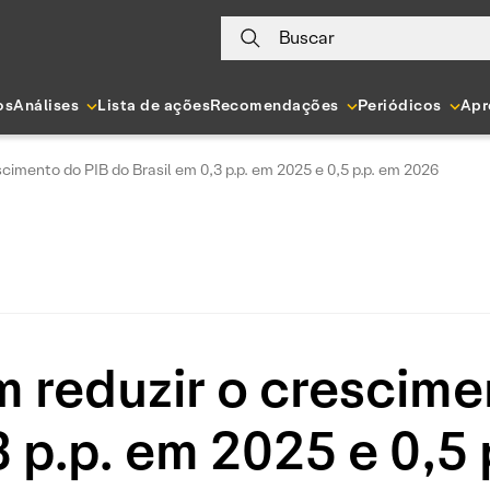
Buscar
os
Análises
Lista de ações
Recomendações
Periódicos
Apr
scimento do PIB do Brasil em 0,3 p.p. em 2025 e 0,5 p.p. em 2026
m reduzir o crescime
3 p.p. em 2025 e 0,5