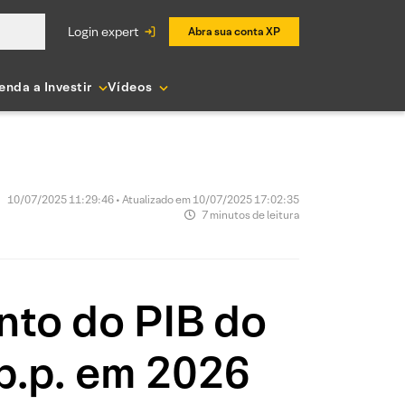
login expert
Abra sua conta XP
enda a Investir
Vídeos
10/07/2025 11:29:46 • Atualizado em 10/07/2025 17:02:35
7 minutos de leitura
nto do PIB do
 p.p. em 2026