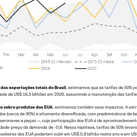
as exportações totais do Brasil
, estimamos que as tarifas de 50% p
eda de US$ 16,5 bilhões em 2026, assumindo a manutenção das tarifas
res sobre produtos dos EUA
, estimamos também seus impactos. A estru
 (cerca de 90%) e altamente diversificada, com predominância de ben
aeronaves e peças —, cuja participação dos EUA é de aproximadamente
dade-preço da demanda de -0,6. Nessa hipótese, tarifas de 50% leva
ileiras dos EUA poderiam subir em US$ 0,8 bilhão neste ano e em US$ 2