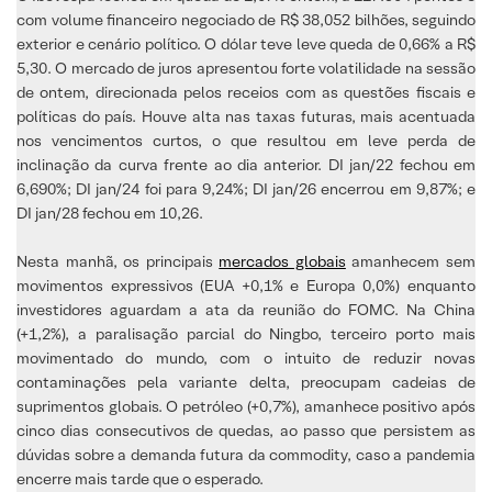
com volume financeiro negociado de R$ 38,052 bilhões, seguindo
exterior e cenário político. O dólar teve leve queda de 0,66% a R$
5,30. O mercado de juros apresentou forte volatilidade na sessão
de ontem, direcionada pelos receios com as questões fiscais e
políticas do país. Houve alta nas taxas futuras, mais acentuada
nos vencimentos curtos, o que resultou em leve perda de
inclinação da curva frente ao dia anterior. DI jan/22 fechou em
6,690%; DI jan/24 foi para 9,24%; DI jan/26 encerrou em 9,87%; e
DI jan/28 fechou em 10,26.
Nesta manhã, os principais
mercados globais
amanhecem sem
movimentos expressivos (EUA +0,1% e Europa 0,0%) enquanto
investidores aguardam a ata da reunião do FOMC. Na China
(+1,2%), a paralisação parcial do Ningbo, terceiro porto mais
movimentado do mundo, com o intuito de reduzir novas
contaminações pela variante delta, preocupam cadeias de
suprimentos globais. O petróleo (+0,7%), amanhece positivo após
cinco dias consecutivos de quedas, ao passo que persistem as
dúvidas sobre a demanda futura da commodity, caso a pandemia
encerre mais tarde que o esperado.