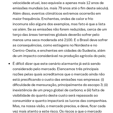
velocidade atual, isso equivale a apenas mais 12 anos de
emissões mundiais (vs. mais 79 anos até o fim deste século).
Além disso, eventos climáticos extremos ocorrerão em
maior frequência. Enchentes, ondas de calor e frio
incomuns são alguns dos exemplos, mas fato é que a lista
vai além. Se as emissões não forem reduzidas, cerca de um
terço das áreas terrestres globais deverão sofrer pelo
menos uma seca moderada até 2100. E o Brasil deve sofrer
as consequências, como estiagens no Nordeste e no
Centro-Oeste, e enchentes em cidades do Sudeste, além
de um impacto considerável na produção agrícola do país;
É difícil dizer que este cenário alarmante já está sendo
considerado pelo mercado. Elencamos três principais
razões pelas quais acreditamos que o mercado ainda não
está precificando o custo das emissões nas empresas: (i)
dificuldade de mensuração, principalmente do escopo 3; (ii)
inexistência de um preço global de carbono; e (iii) falta de
visibilidade do quanto deste custo será repassado ao
consumidor e quanto impactará os lucros das companhias.
Mas, na nossa visão, o mercado precisa, e deve, ficar cada
vez mais atento a este risco. Os riscos a que o mercado