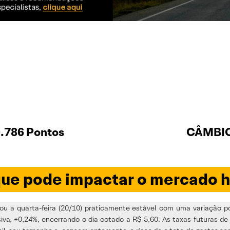
.786 Pontos
CÂMBIO 
ue pode impactar o mercado h
u a quarta-feira (20/10) praticamente estável com uma variação po
va, +0,24%, encerrando o dia cotado a R$ 5,60. As taxas futuras de j