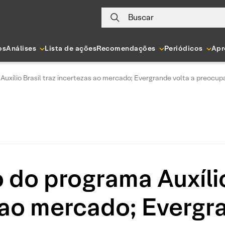
Buscar
os
Análises
Lista de ações
Recomendações
Periódicos
Apr
Auxílio Brasil traz incertezas ao mercado; Evergrande volta a preocu
 do programa Auxílio
 ao mercado; Evergra