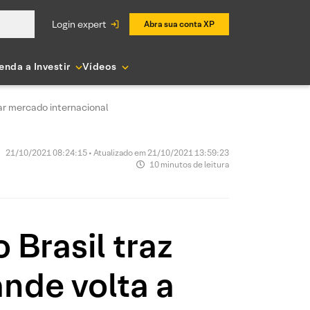
login expert
Abra sua conta XP
enda a Investir
Vídeos
par mercado internacional
21/10/2021 08:24:15 • Atualizado em 21/10/2021 13:59:23
10 minutos de leitura
 Brasil traz
nde volta a