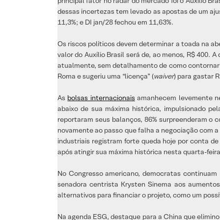
principal fator no radar do mercado foi o Auxílio B
dessas incertezas tem levado as apostas de um ajus
11,3%; e DI jan/28 fechou em 11,63%.
Os riscos políticos devem determinar a toada na ab
valor do Auxílio Brasil será de, ao menos, R$ 400. 
atualmente, sem detalhamento de como contornaria 
Roma e sugeriu uma “licença” (
waiver
) para gastar R
As
bolsas internacionais
amanhecem levemente ne
abaixo de sua máxima histórica, impulsionado pe
reportaram seus balanços, 86% surpreenderam o co
novamente ao passo que falha a negociação com a Ho
industriais registram forte queda hoje por conta 
após atingir sua máxima histórica nesta quarta-fei
No Congresso americano, democratas continuam ne
senadora centrista Krysten Sinema aos aumentos 
alternativos para financiar o projeto, como um poss
Na agenda ESG, destaque para a China que eliminou 