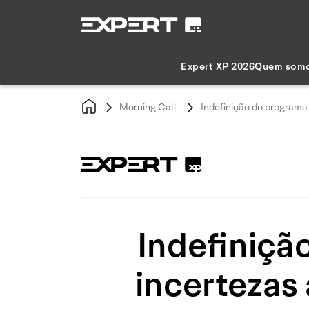
Expert XP 2026
Quem som
Morning Call
Indefinição do programa 
Indefinição
incertezas