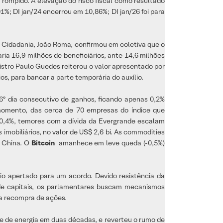
r rompido. A elevação do risco fiscal como resultado
%; DI jan/24 encerrou em 10,86%; DI jan/26 foi para
a Cidadania, João Roma, confirmou em coletiva que o
ria 16,9 milhões de beneficiários, ante 14,6 milhões
stro Paulo Guedes reiterou o valor apresentado por
ios, para bancar a parte temporária do auxílio.
 6º dia consecutivo de ganhos, ficando apenas 0,2%
 momento, das cerca de 70 empresas do índice que
0,4%, temores com a dívida da Evergrande escalam
mobiliários, no valor de US$ 2,6 bi. As commodities
a China. O
Bitcoin
amanhece em leve queda (-0,5%)
o apertado para um acordo. Devido resistência da
 de capitais, os parlamentares buscam mecanismos
e a recompra de ações.
se de energia em duas décadas, e reverteu o rumo de