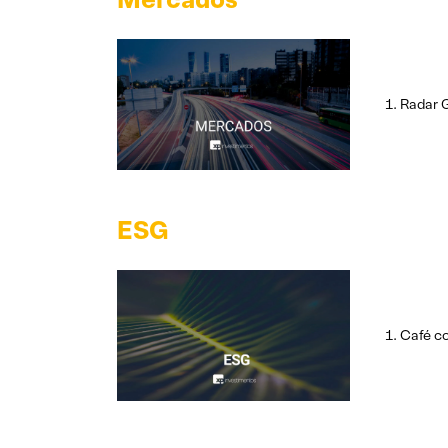
Radar G
ESG
Café c