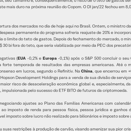
rasil, seu tamanho e, consequentemente, o risco de o teto de gastos se
te mais duro na próxima reunião do Copom. O DI jan/22 fechou em 8,01
ertura dos mercados no dia de hoje aqui no Brasil. Ontem, o ministro d
A despesa permanente do programa sofreria reajuste de 20% e incorpora
o limite do teto de gastos. Depois do fechamento do mercado, o mini
$ 30 bi fora do teto, que seria viabilizada por meio da PEC dos precatór
gativas (
EUA
-0,2% e
Europa
-0,1%) após o S&P 500 concluir o seu
la forte temporada de resultados das empresas americanas. Até o
nsenso em lucros, segundo o Refinitiv. Na
China
, que encerrou em +
pson Development Holdings para a venda de sua divisão de serviços i
de maior risco de desaceleração econômica global e, especialmente, d
ra, impulsionada pelo sucesso do ETF BITO de futuros da criptomoeda.
gociando ajustes ao Plano das Famílias Americanas com calendári
ao imposto de renda para pessoa física, pessoa jurídica e ganhos
ível imposto sobre lucro não realizado para bilionários e imposto sobr
suas restrições à produção de carvão, visando amenizar sua pior cri