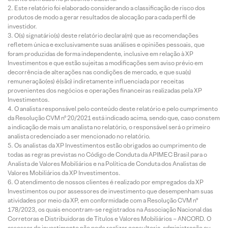
Este relatório foi elaborado considerando a classificação de risco dos
produtos de modo a gerar resultados de alocação para cada perfil de
investidor.
O(s) signatário(s) deste relatório declara(m) que as recomendações
refletem única e exclusivamente suas análises e opiniões pessoais, que
foram produzidas de forma independente, inclusive em relação à XP
Investimentos e que estão sujeitas a modificações sem aviso prévio em
decorrência de alterações nas condições de mercado, e que sua(s)
remuneração(es) é(são) indiretamente influenciada por receitas
provenientes dos negócios e operações financeiras realizadas pela XP
Investimentos.
O analista responsável pelo conteúdo deste relatório e pelo cumprimento
da Resolução CVM nº 20/2021 está indicado acima, sendo que, caso constem
a indicação de mais um analista no relatório, o responsável será o primeiro
analista credenciado a ser mencionado no relatório.
Os analistas da XP Investimentos estão obrigados ao cumprimento de
todas as regras previstas no Código de Conduta da APIMEC Brasil para o
Analista de Valores Mobiliários e na Política de Conduta dos Analistas de
Valores Mobiliários da XP Investimentos.
O atendimento de nossos clientes é realizado por empregados da XP
Investimentos ou por assessores de investimento que desempenham suas
atividades por meio da XP, em conformidade com a Resolução CVM nº
178/2023, os quais encontram-se registrados na Associação Nacional das
Corretoras e Distribuidoras de Títulos e Valores Mobiliários – ANCORD. O
assessor de investimento não pode realizar consultoria, administração ou