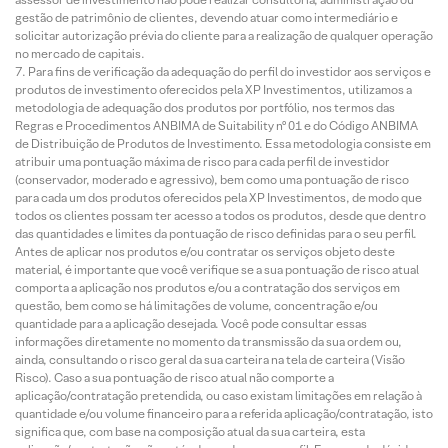
gestão de patrimônio de clientes, devendo atuar como intermediário e
solicitar autorização prévia do cliente para a realização de qualquer operação
no mercado de capitais.
Para fins de verificação da adequação do perfil do investidor aos serviços e
produtos de investimento oferecidos pela XP Investimentos, utilizamos a
metodologia de adequação dos produtos por portfólio, nos termos das
Regras e Procedimentos ANBIMA de Suitability nº 01 e do Código ANBIMA
de Distribuição de Produtos de Investimento. Essa metodologia consiste em
atribuir uma pontuação máxima de risco para cada perfil de investidor
(conservador, moderado e agressivo), bem como uma pontuação de risco
para cada um dos produtos oferecidos pela XP Investimentos, de modo que
todos os clientes possam ter acesso a todos os produtos, desde que dentro
das quantidades e limites da pontuação de risco definidas para o seu perfil.
Antes de aplicar nos produtos e/ou contratar os serviços objeto deste
material, é importante que você verifique se a sua pontuação de risco atual
comporta a aplicação nos produtos e/ou a contratação dos serviços em
questão, bem como se há limitações de volume, concentração e/ou
quantidade para a aplicação desejada. Você pode consultar essas
informações diretamente no momento da transmissão da sua ordem ou,
ainda, consultando o risco geral da sua carteira na tela de carteira (Visão
Risco). Caso a sua pontuação de risco atual não comporte a
aplicação/contratação pretendida, ou caso existam limitações em relação à
quantidade e/ou volume financeiro para a referida aplicação/contratação, isto
significa que, com base na composição atual da sua carteira, esta