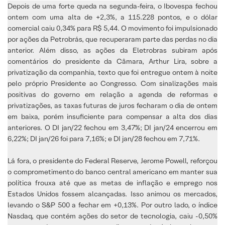
Depois de uma forte queda na segunda-feira, o Ibovespa fechou
ontem com uma alta de +2,3%, a 115.228 pontos, e o dólar
comercial caiu 0,34% para R$ 5,44. O movimento foi impulsionado
por ações da Petrobrás, que recuperaram parte das perdas no dia
anterior. Além disso, as ações da Eletrobras subiram após
comentários do presidente da Câmara, Arthur Lira, sobre a
privatização da companhia, texto que foi entregue ontem à noite
pelo próprio Presidente ao Congresso. Com sinalizações mais
positivas do governo em relação a agenda de reformas e
privatizações, as taxas futuras de juros fecharam o dia de ontem
em baixa, porém insuficiente para compensar a alta dos dias
anteriores. O DI jan/22 fechou em 3,47%; DI jan/24 encerrou em
6,22%; DI jan/26 foi para 7,16%; e DI jan/28 fechou em 7,71%.
Lá fora, o presidente do Federal Reserve, Jerome Powell, reforçou
o comprometimento do banco central americano em manter sua
política frouxa até que as metas de inflação e emprego nos
Estados Unidos fossem alcançadas. Isso animou os mercados,
levando o S&P 500 a fechar em +0,13%. Por outro lado, o índice
Nasdaq, que contém ações do setor de tecnologia, caiu -0,50%