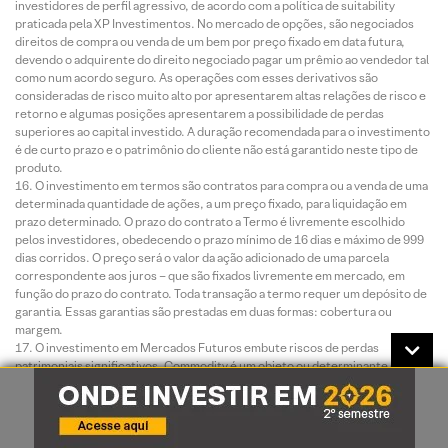
investidores de perfil agressivo, de acordo com a política de suitability
praticada pela XP Investimentos. No mercado de opções, são negociados
direitos de compra ou venda de um bem por preço fixado em data futura,
devendo o adquirente do direito negociado pagar um prêmio ao vendedor tal
como num acordo seguro. As operações com esses derivativos são
consideradas de risco muito alto por apresentarem altas relações de risco e
retorno e algumas posições apresentarem a possibilidade de perdas
superiores ao capital investido. A duração recomendada para o investimento
é de curto prazo e o patrimônio do cliente não está garantido neste tipo de
produto.
O investimento em termos são contratos para compra ou a venda de uma
determinada quantidade de ações, a um preço fixado, para liquidação em
prazo determinado. O prazo do contrato a Termo é livremente escolhido
pelos investidores, obedecendo o prazo mínimo de 16 dias e máximo de 999
dias corridos. O preço será o valor da ação adicionado de uma parcela
correspondente aos juros – que são fixados livremente em mercado, em
função do prazo do contrato. Toda transação a termo requer um depósito de
garantia. Essas garantias são prestadas em duas formas: cobertura ou
margem.
O investimento em Mercados Futuros embute riscos de perdas
patrimoniais significativos. Commodity é um objeto ou determinante de
preço de um contrato futuro ou outro instrumento derivativo, podendo
consubstanciar um índice, uma taxa, um valor mobiliário ou produto físico. É
um investimento de risco muito alto, que contempla a possibilidade de
oscilação de preço devido à utilização de alavancagem financeira. A duração