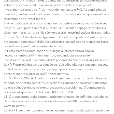
aplicação/contratação não está adequada ao seu perfil. Em caso de dúvidas
sobre o processo de adequação dos produtos oferecidos pela XP
Investimentos ao seu perfil de investidor, consulte o FAQ. As condições de
mercado, mudanças climáticas e o cenário macroeconômico podem afetar o
desempenho do investimento.
A rentabilidade de produtos financeiros pode apresentar variações e seu
preço ou valor pode aumentar ou diminuir num curto espaço de tempo. Os
desempenhos anteriores não são necessariamente indicativos de resultados
futuros. A rentabilidade divulgada não é líquida de impostos. As informações
presentes neste material são baseadas em simulações e os resultados reais
poderão ser significativamente diferentes.
Este relatório é destinado à circulação exclusiva para a rede de
relacionamento da XP Investimentos, incluindo assessores de
investimentos da XP e clientes da XP, podendo também ser divulgado no site
da XP. Fica proibida sua reprodução ou redistribuição para qualquer pessoa,
no todo ou em parte, qualquer que seja o propósito, sem o prévio
consentimento expresso da XP Investimentos.
0800 77 20202. A Ouvidoria da XP Investimentos tem a missão de servir
de canal de contato sempre que os clientes que não se sentirem satisfeitos
com as soluções dadas pela empresa aos seus problemas. O contato pode
ser realizado por meio do telefone: 0800 722 3710.
O custo da operação e a política de cobrança estão definidos nas tabelas
de custos operacionais disponibilizadas no site da XP Investimentos:
www.xpi.com.br.
A XP Investimentos se exime de qualquer responsabilidade por quaisquer