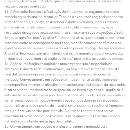
prejuízos, diretos ou indiretos, que venham a decorrer da utilização deste
relatório ou seu conteúdo.
A Avaliação Técnica e a Avaliação de Fundamentos seguem diferentes
metodologias de análise. A Análise Técnica é executada seguindo conceitos
como tendência, suporte, resistência, candles, volumes, médias móveis
entre outros. Já a Análise Fundamentalista utiliza como informação os
resultados divulgados pelas companhias emissoras e suas projeções. Desta
forma, as opiniões dos Analistas Fundamentalistas, que buscam os melhores
retornos dadas as condições de mercado, o cenário macroeconômico e os
eventos específicos da empresa e do setor, podem divergir das opiniões dos
Analistas Técnicos, que visam identificar os movimentos mais prováveis dos
preços dos ativos, com utilização de “stops” para limitar as possíveis perdas.
Ação é uma fração do capital de uma empresa que é negociada no
mercado. É um título de renda variável, ou seja, um investimento no qual a
rentabilidade não é preestabelecida, varia conforme as cotações de
mercado. O investimento em ações é um investimento de alto risco e os
desempenhos anteriores não são necessariamente indicativos de resultados
futuros e nenhuma declaração ou garantia, de forma expressa ou implícita, é
feita neste material em relação a desempenhos. As condições de mercado, o
cenário macroeconômico, os eventos específicos da empresa e do setor
podem afetar o desempenho do investimento, podendo resultar até mesmo
em significativas perdas patrimoniais. A duração recomendada para o
investimento é de médio-longo prazo. Não há quaisquer garantias sobre o
patrimônio do cliente neste tipo de produto.
O investimento em opções é preferencialmente indicado para