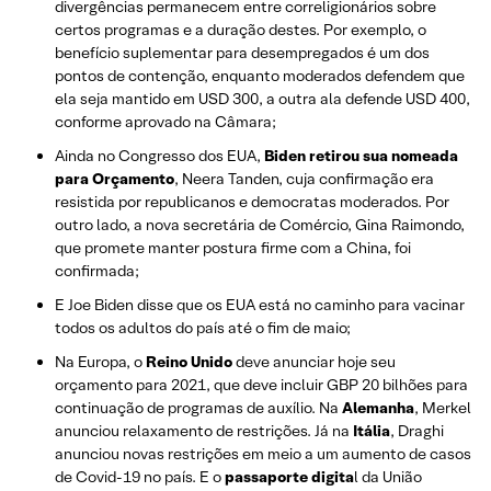
divergências permanecem entre correligionários sobre
certos programas e a duração destes. Por exemplo, o
benefício suplementar para desempregados é um dos
pontos de contenção, enquanto moderados defendem que
ela seja mantido em USD 300, a outra ala defende USD 400,
conforme aprovado na Câmara;
Ainda no Congresso dos EUA,
Biden retirou sua nomeada
para Orçamento
, Neera Tanden, cuja confirmação era
resistida por republicanos e democratas moderados. Por
outro lado, a nova secretária de Comércio, Gina Raimondo,
que promete manter postura firme com a China, foi
confirmada;
E Joe Biden disse que os EUA está no caminho para vacinar
todos os adultos do país até o fim de maio;
Na Europa, o
Reino Unido
deve anunciar hoje seu
orçamento para 2021, que deve incluir GBP 20 bilhões para
continuação de programas de auxílio. Na
Alemanha
, Merkel
anunciou relaxamento de restrições. Já na
Itália
, Draghi
anunciou novas restrições em meio a um aumento de casos
de Covid-19 no país. E o
passaporte digita
l da União