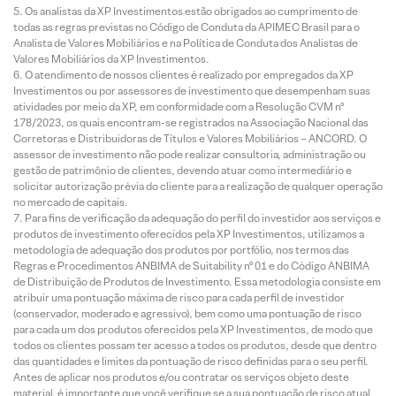
Os analistas da XP Investimentos estão obrigados ao cumprimento de
todas as regras previstas no Código de Conduta da APIMEC Brasil para o
Analista de Valores Mobiliários e na Política de Conduta dos Analistas de
Valores Mobiliários da XP Investimentos.
O atendimento de nossos clientes é realizado por empregados da XP
Investimentos ou por assessores de investimento que desempenham suas
atividades por meio da XP, em conformidade com a Resolução CVM nº
178/2023, os quais encontram-se registrados na Associação Nacional das
Corretoras e Distribuidoras de Títulos e Valores Mobiliários – ANCORD. O
assessor de investimento não pode realizar consultoria, administração ou
gestão de patrimônio de clientes, devendo atuar como intermediário e
solicitar autorização prévia do cliente para a realização de qualquer operação
no mercado de capitais.
Para fins de verificação da adequação do perfil do investidor aos serviços e
produtos de investimento oferecidos pela XP Investimentos, utilizamos a
metodologia de adequação dos produtos por portfólio, nos termos das
Regras e Procedimentos ANBIMA de Suitability nº 01 e do Código ANBIMA
de Distribuição de Produtos de Investimento. Essa metodologia consiste em
atribuir uma pontuação máxima de risco para cada perfil de investidor
(conservador, moderado e agressivo), bem como uma pontuação de risco
para cada um dos produtos oferecidos pela XP Investimentos, de modo que
todos os clientes possam ter acesso a todos os produtos, desde que dentro
das quantidades e limites da pontuação de risco definidas para o seu perfil.
Antes de aplicar nos produtos e/ou contratar os serviços objeto deste
material, é importante que você verifique se a sua pontuação de risco atual