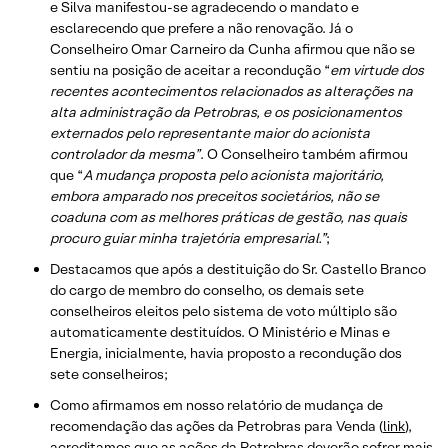
e Silva manifestou-se agradecendo o mandato e
esclarecendo que prefere a não renovação. Já o
Conselheiro Omar Carneiro da Cunha afirmou que não se
sentiu na posição de aceitar a recondução “
em virtude dos
recentes acontecimentos relacionados as alterações na
alta administração da Petrobras, e os posicionamentos
externados pelo representante maior do acionista
controlador da mesma”
. O Conselheiro também afirmou
que “
A mudança proposta pelo acionista majoritário,
embora amparado nos preceitos societários, não se
coaduna com as melhores práticas de gestão, nas quais
procuro guiar minha trajetória empresarial.”
;
Destacamos que após a destituição do Sr. Castello Branco
do cargo de membro do conselho, os demais sete
conselheiros eleitos pelo sistema de voto múltiplo são
automaticamente destituídos. O Ministério e Minas e
Energia, inicialmente, havia proposto a recondução dos
sete conselheiros;
Como afirmamos em nosso relatório de mudança de
recomendação das ações da Petrobras para Venda (
link
),
acreditamos que as ações da Petrobras deverão sofrer mais