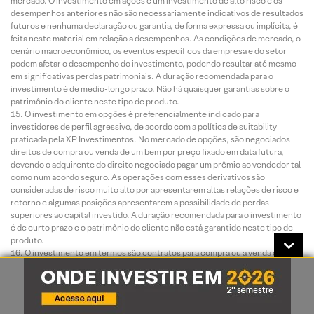
mercado. O investimento em ações é um investimento de alto risco e os
desempenhos anteriores não são necessariamente indicativos de resultados
futuros e nenhuma declaração ou garantia, de forma expressa ou implícita, é
feita neste material em relação a desempenhos. As condições de mercado, o
cenário macroeconômico, os eventos específicos da empresa e do setor
podem afetar o desempenho do investimento, podendo resultar até mesmo
em significativas perdas patrimoniais. A duração recomendada para o
investimento é de médio-longo prazo. Não há quaisquer garantias sobre o
patrimônio do cliente neste tipo de produto.
O investimento em opções é preferencialmente indicado para
investidores de perfil agressivo, de acordo com a política de suitability
praticada pela XP Investimentos. No mercado de opções, são negociados
direitos de compra ou venda de um bem por preço fixado em data futura,
devendo o adquirente do direito negociado pagar um prêmio ao vendedor tal
como num acordo seguro. As operações com esses derivativos são
consideradas de risco muito alto por apresentarem altas relações de risco e
retorno e algumas posições apresentarem a possibilidade de perdas
superiores ao capital investido. A duração recomendada para o investimento
é de curto prazo e o patrimônio do cliente não está garantido neste tipo de
produto.
O investimento em termos são contratos para compra ou a venda de uma
determinada quantidade de ações, a um preço fixado, para liquidação em
prazo determinado. O prazo do contrato a Termo é livremente escolhido
pelos investidores, obedecendo o prazo mínimo de 16 dias e máximo de 999
dias corridos. O preço será o valor da ação adicionado de uma parcela