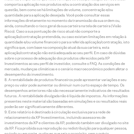
comporta a aplicação nos produtos e/ou a contratação dos serviços em
questão, bem como se há limitações de volume, concentração e/ou
quantidade para a aplicação desejada. Você pode consultar essas
informações diretamente no momento da transmissão da sua ordem ou,
ainda, consultando o risco geral da sua carteira na tela de carteira (Visão
Risco). Caso a sua pontuação de risco atual não comporte a
aplicação/contratação pretendida, ou caso existam limitações em relação à
quantidade e/ou volume financeiro para a referida aplicação/contratação, isto
significa que, com base na composição atual da sua carteira, esta
aplicação/contratação não está adequada ao seu perfil. Em caso de dúvidas
sobre o processo de adequação dos produtos oferecidos pela XP
Investimentos ao seu perfil de investidor, consulte o FAQ. As condições de
mercado, mudanças climáticas e o cenário macroeconômico podem afetar o
desempenho do investimento.
A rentabilidade de produtos financeiros pode apresentar variações e seu
preço ou valor pode aumentar ou diminuir num curto espaço de tempo. Os
desempenhos anteriores não são necessariamente indicativos de resultados
futuros. A rentabilidade divulgada não é líquida de impostos. As informações
presentes neste material são baseadas em simulações e os resultados reais
poderão ser significativamente diferentes.
Este relatório é destinado à circulação exclusiva para a rede de
relacionamento da XP Investimentos, incluindo assessores de
investimentos da XP e clientes da XP, podendo também ser divulgado no site
da XP. Fica proibida sua reprodução ou redistribuição para qualquer pessoa,
no todo ou em parte, qualquer que seja o propósito, sem o prévio