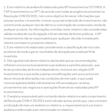
Este relatório de análise foi elaborado pela XP Investimentos CCTVM S.A.
(“XP Investimentos ou XP”) de acordo com todas as exigências previstas na
Resolução CVM 20/2021, tem como objetivo fornecer informações que
possam auxiliar o investidor a tomar sua própria decisão de investimento, não
constituindo qualquer tipo de oferta ou solicitação de compra e/ou venda de
qualquer produto. As informações contidas neste relatório são consideradas
válidas na data de sua divulgação e foram obtidas de fontes públicas. A XP
Investimentos não se responsabiliza por qualquer decisão tomada pelo
cliente com base no presente relatório.
Este relatório foi elaborado considerando a classificação de risco dos
produtos de modo a gerar resultados de alocação para cada perfil de
investidor.
O(s) signatário(s) deste relatório declara(m) que as recomendações
refletem única e exclusivamente suas análises e opiniões pessoais, que
foram produzidas de forma independente, inclusive em relação à XP
Investimentos e que estão sujeitas a modificações sem aviso prévio em
decorrência de alterações nas condições de mercado, e que sua(s)
remuneração(es) é(são) indiretamente influenciada por receitas
provenientes dos negócios e operações financeiras realizadas pela XP
Investimentos.
O analista responsável pelo conteúdo deste relatório e pelo cumprimento
da Resolução CVM nº 20/2021 está indicado acima, sendo que, caso constem
a indicação de mais um analista no relatório, o responsável será o primeiro
analista credenciado a ser mencionado no relatório.