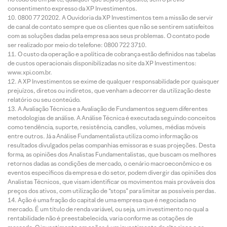
consentimento expresso da XP Investimentos.
0800 77 20202. A Ouvidoria da XP Investimentos tem a missão de servir
de canal de contato sempre que os clientes que não se sentirem satisfeitos
com as soluções dadas pela empresa aos seus problemas. O contato pode
ser realizado por meio do telefone: 0800 722 3710.
O custo da operação e a política de cobrança estão definidos nas tabelas
de custos operacionais disponibilizadas no site da XP Investimentos:
www.xpi.com.br.
A XP Investimentos se exime de qualquer responsabilidade por quaisquer
prejuízos, diretos ou indiretos, que venham a decorrer da utilização deste
relatório ou seu conteúdo.
A Avaliação Técnica e a Avaliação de Fundamentos seguem diferentes
metodologias de análise. A Análise Técnica é executada seguindo conceitos
como tendência, suporte, resistência, candles, volumes, médias móveis
entre outros. Já a Análise Fundamentalista utiliza como informação os
resultados divulgados pelas companhias emissoras e suas projeções. Desta
forma, as opiniões dos Analistas Fundamentalistas, que buscam os melhores
retornos dadas as condições de mercado, o cenário macroeconômico e os
eventos específicos da empresa e do setor, podem divergir das opiniões dos
Analistas Técnicos, que visam identificar os movimentos mais prováveis dos
preços dos ativos, com utilização de “stops” para limitar as possíveis perdas.
Ação é uma fração do capital de uma empresa que é negociada no
mercado. É um título de renda variável, ou seja, um investimento no qual a
rentabilidade não é preestabelecida, varia conforme as cotações de