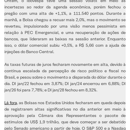
Ontem, o Ibovespa teve uma sessão volátil em meio às
incertezas ao redor da agenda econômica, porém fechou o
pregão com uma alta de +1,1%, a 111.540 pontos. Durante a
manhã, a Bolsa chegou a recuar mais 2,0%, mas o movimento se
reverteu, impulsionado por uma visão menos pessimista em
relação à PEC Emergencial, e uma recuperação de ações de
bancos, que lideraram as baixas na sessão anterior. Enquanto
isso, o dólar comercial subiu +0,5%, a R$ 5,66 com a ajuda de
injeções do Banco Central.
As taxas futuras de juros fecharam novamente em alta, devido à
contínua escalada da percepção de risco político e fiscal no
Brasil, e pesou sobre o movimento a disparada do dólar durante o
dia. DI jan/22 fechou em 3,87%; DI jan/24 encerrou em 6,88%; DI
jan/26 foi para 7,78%; e DI jan/28 fechou em 8,32%.
Lá fora
, as Bolsas nos Estados Unidos fecharam em queda depois
de registrarem altas significativas no dia anterior em meio à
aprovação pela Câmara dos Representantes o pacote de
estímulos de US$ 1,9 trilhão, que deve começar a ser debatido
pelo Senado americano a partir de hoje. O S&P 500 e a Nasdaq