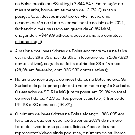
na Bolsa brasileira (B3) atingiu 3.344.847. Em relação ao
mês anterior, houve um aumento de +3,6%. Quanto à
posição total desses investidores PFs, houve uma
desacelerarão no ritmo de crescimento no início de 2021,
fechando o mês passado em queda de -0,8% M/M,
chegando à R$449,9 bilhões (acesse a análise completa
clicando aqui
);
A maioria dos investidores da Bolsa encontram-se na faixa
etária dos 26 a 35 anos (32,8% em fevereiro, com 1.097.820
contas ativas), seguida da faixa etária dos 36 a 45 anos
(28,0% em fevereiro, com 936.530 contas ativas);
Há uma concentração de investidores na Bolsa no eixo Sul-
Sudeste do país, principalmente na primeira região Sudeste.
Os estados de SP, RJ e MG juntos possuem 59,0% do total
de investidores, 42,3 pontos percentuais (p.p.) à frente de
PR, RS e SC somados (16,7%);
O número de investidoras na Bolsa alcançou 886.095 em
fevereiro, o que corresponde à apenas 26,5% do número
total de investidores pessoas físicas. Apesar de uma
representatividade ainda pequena, o número de mulheres