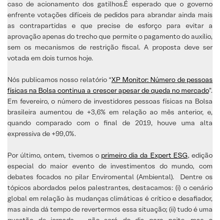
caso de acionamento dos gatilhos.É esperado que o governo
enfrente votações difíceis de pedidos para abrandar ainda mais
as contrapartidas e que precise de esforço para evitar a
aprovação apenas do trecho que permite o pagamento do auxílio,
sem os mecanismos de restrição fiscal. A proposta deve ser
votada em dois turnos hoje.
Nós publicamos nosso relatório “
XP Monitor: Número de pessoas
físicas na Bolsa continua a crescer apesar de queda no mercado
”.
Em fevereiro, o número de investidores pessoas físicas na Bolsa
brasileira aumentou de +3,6% em relação ao mês anterior, e,
quando comparado com o final de 2019, houve uma alta
expressiva de +99,0%.
Por último, ontem, tivemos o
primeiro dia da Expert ESG
, edição
especial do maior evento de investimentos do mundo, com
debates focados no pilar Enviromental (Ambiental). Dentre os
tópicos abordados pelos palestrantes, destacamos: (i) o cenário
global em relação às mudanças climáticas é crítico e desafiador,
mas ainda dá tempo de revertermos essa situação; (ii) tudo é uma
questão de jornada – não será do dia para noite, mas o