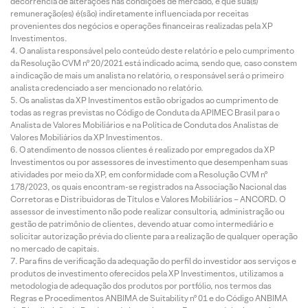
decorrência de alterações nas condições de mercado, e que sua(s)
remuneração(es) é(são) indiretamente influenciada por receitas
provenientes dos negócios e operações financeiras realizadas pela XP
Investimentos.
O analista responsável pelo conteúdo deste relatório e pelo cumprimento
da Resolução CVM nº 20/2021 está indicado acima, sendo que, caso constem
a indicação de mais um analista no relatório, o responsável será o primeiro
analista credenciado a ser mencionado no relatório.
Os analistas da XP Investimentos estão obrigados ao cumprimento de
todas as regras previstas no Código de Conduta da APIMEC Brasil para o
Analista de Valores Mobiliários e na Política de Conduta dos Analistas de
Valores Mobiliários da XP Investimentos.
O atendimento de nossos clientes é realizado por empregados da XP
Investimentos ou por assessores de investimento que desempenham suas
atividades por meio da XP, em conformidade com a Resolução CVM nº
178/2023, os quais encontram-se registrados na Associação Nacional das
Corretoras e Distribuidoras de Títulos e Valores Mobiliários – ANCORD. O
assessor de investimento não pode realizar consultoria, administração ou
gestão de patrimônio de clientes, devendo atuar como intermediário e
solicitar autorização prévia do cliente para a realização de qualquer operação
no mercado de capitais.
Para fins de verificação da adequação do perfil do investidor aos serviços e
produtos de investimento oferecidos pela XP Investimentos, utilizamos a
metodologia de adequação dos produtos por portfólio, nos termos das
Regras e Procedimentos ANBIMA de Suitability nº 01 e do Código ANBIMA