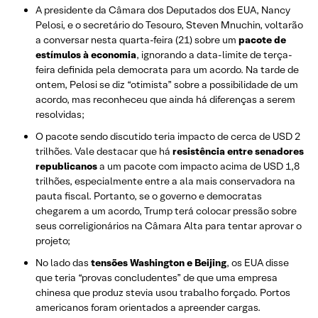
A presidente da Câmara dos Deputados dos EUA, Nancy
Pelosi, e o secretário do Tesouro, Steven Mnuchin, voltarão
a conversar nesta quarta-feira (21) sobre um
pacote de
estímulos à economia
, ignorando a data-limite de terça-
feira definida pela democrata para um acordo. Na tarde de
ontem, Pelosi se diz “otimista” sobre a possibilidade de um
acordo, mas reconheceu que ainda há diferenças a serem
resolvidas;
O pacote sendo discutido teria impacto de cerca de USD 2
trilhões. Vale destacar que há
resistência entre senadores
republicanos
a um pacote com impacto acima de USD 1,8
trilhões, especialmente entre a ala mais conservadora na
pauta fiscal. Portanto, se o governo e democratas
chegarem a um acordo, Trump terá colocar pressão sobre
seus correligionários na Câmara Alta para tentar aprovar o
projeto;
No lado das
tensões Washington e Beijing
, os EUA disse
que teria “provas concludentes” de que uma empresa
chinesa que produz stevia usou trabalho forçado. Portos
americanos foram orientados a apreender cargas.