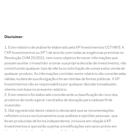
Disclaimer:
Este relatório de análise foi elaborado pela XP Investimentos CCTVM S.A.
(“XP Investimentos ou XP”) de acordo com todas as exigências previstas na
Resolução CVM 20/2021, tem como objetivo fornecer informações que
possam auxiliar o investidor a tomar sua própria decisão de investimento, não
constituindo qualquer tipo de oferta ou solicitação de compra e/ou venda de
qualquer produto. As informações contidas neste relatório são consideradas
válidas na data de sua divulgação e foram obtidas de fontes públicas. A XP
Investimentos não se responsabiliza por qualquer decisão tomada pelo
cliente com base no presente relatório.
Este relatório foi elaborado considerando a classificação de risco dos
produtos de modo a gerar resultados de alocação para cada perfil de
investidor.
O(s) signatário(s) deste relatório declara(m) que as recomendações
refletem única e exclusivamente suas análises e opiniões pessoais, que
foram produzidas de forma independente, inclusive em relação à XP
Investimentos e que estão sujeitas a modificações sem aviso prévio em