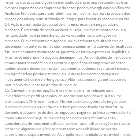
retornos dadas as condições de mercado, o cenário macroeconômico e os
eventos específicos da empresa e do setor, podem divergir das opiniões dos
Analistas Técnicos, que visam identificar os movimentos mais prováveis dos
preços dos ativos, com utilização de “stops” para limitar as possíveis perdas.
Ação é uma fração do capital de uma empresa que é negociada no
mercado. É um título de renda variável, ou seja, um investimento no qual a
rentabilidade não é preestabelecida, varia conforme as cotações de
mercado. O investimento em ações é um investimento de alto risco e os
desempenhos anteriores não são necessariamente indicativos de resultados
futuros e nenhuma declaração ou garantia, de forma expressa ou implícita, é
feita neste material em relação a desempenhos. As condições de mercado, o
cenário macroeconômico, os eventos específicos da empresa e do setor
podem afetar o desempenho do investimento, podendo resultar até mesmo
em significativas perdas patrimoniais. A duração recomendada para o
investimento é de médio-longo prazo. Não há quaisquer garantias sobre o
patrimônio do cliente neste tipo de produto.
O investimento em opções é preferencialmente indicado para
investidores de perfil agressivo, de acordo com a política de suitability
praticada pela XP Investimentos. No mercado de opções, são negociados
direitos de compra ou venda de um bem por preço fixado em data futura,
devendo o adquirente do direito negociado pagar um prêmio ao vendedor tal
como num acordo seguro. As operações com esses derivativos são
consideradas de risco muito alto por apresentarem altas relações de risco e
retorno e algumas posições apresentarem a possibilidade de perdas
superiores ao capital investido. A duração recomendada para o investimento