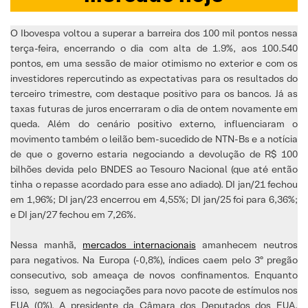
O Ibovespa voltou a superar a barreira dos 100 mil pontos nessa
terça-feira, encerrando o dia com alta de 1.9%, aos 100.540
pontos, em uma sessão de maior otimismo no exterior e com os
investidores repercutindo as expectativas para os resultados do
terceiro trimestre, com destaque positivo para os bancos. Já as
taxas futuras de juros encerraram o dia de ontem novamente em
queda. Além do cenário positivo externo, influenciaram o
movimento também o leilão bem-sucedido de NTN-Bs e a notícia
de que o governo estaria negociando a devolução de R$ 100
bilhões devida pelo BNDES ao Tesouro Nacional (que até então
tinha o repasse acordado para esse ano adiado). DI jan/21 fechou
em 1,96%; DI jan/23 encerrou em 4,55%; DI jan/25 foi para 6,36%;
e DI jan/27 fechou em 7,26%.
Nessa manhã,
mercados internacionais
amanhecem neutros
para negativos. Na Europa (-0,8%), índices caem pelo 3º pregão
consecutivo, sob ameaça de novos confinamentos. Enquanto
isso, seguem as negociações para novo pacote de estímulos nos
EUA (0%). A presidente da Câmara dos Deputados dos EUA,