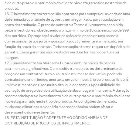
é de curto prazo e o patrimônio do cliente não está garantido neste tipo de
produto.
O investimento em termos são contratos para compra ou a venda de uma
determinada quantidade de ações, a um preço fixado, para liquidação em
prazo determinado. O prazo do contrato a Termo é livremente escolhido
pelos investidores, obedecendo o prazo mínimo de 16 dias e máximo de 999
dias corridos. O preço será o valor da ação adicionado de uma parcela
correspondente aos juros – que são fixados livremente em mercado, em
função do prazo do contrato. Toda transação a termo requer um depósito de
garantia. Essas garantias são prestadas em duas formas: cobertura ou
margem.
O investimento em Mercados Futuros embute riscos de perdas
patrimoniais significativos. Commodity é um objeto ou determinante de
preço de um contrato futuro ou outro instrumento derivativo, podendo
consubstanciar um índice, uma taxa, um valor mobiliário ou produto físico. É
um investimento de risco muito alto, que contempla a possibilidade de
oscilação de preço devido à utilização de alavancagem financeira. A duração
recomendada para o investimento é de curto prazo e o patrimônio do cliente
não está garantido neste tipo de produto. As condições de mercado,
mudanças climáticas e o cenário macroeconômico podem afetar o
desempenho do investimento.
ESTA INSTITUIÇÃO É ADERENTE AO CÓDIGO ANBIMA DE
DISTRIBUIÇÃO DE PRODUTOS DE INVESTIMENTO.