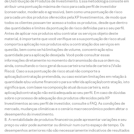
de Distribuição de Produtos de Investimento. Essa metodologia consiste em
atribuir uma pontuação máxima de risco para cada perfil de investidor
(conservador, moderado e agressivo), bem como uma pontuação de risco
para cada um dos produtos oferecidos pela XP Investimentos, de modo que
todos os clientes possam ter acesso a todos os produtos, desde que dentro
das quantidades e limites da pontuação de risco definidas para o seu perfil.
Antes de aplicar nos produtos e/ou contratar os serviços objeto deste
material, é importante que você verifique se a sua pontuação de risco atual
comporta a aplicação nos produtos e/ou a contratação dos serviços em
questão, bem como se há limitações de volume, concentração e/ou
quantidade para a aplicação desejada. Você pode consultar essas
informações diretamente no momento da transmissão da sua ordem ou,
ainda, consultando o risco geral da sua carteira na tela de carteira (Visão
Risco). Caso a sua pontuação de risco atual não comporte a
aplicação/contratação pretendida, ou caso existam limitações em relação à
quantidade e/ou volume financeiro para a referida aplicação/contratação, isto
significa que, com base na composição atual da sua carteira, esta
aplicação/contratação não está adequada ao seu perfil. Em caso de dúvidas
sobre o processo de adequação dos produtos oferecidos pela XP
Investimentos ao seu perfil de investidor, consulte o FAQ. As condições de
mercado, mudanças climáticas e o cenário macroeconômico podem afetar o
desempenho do investimento.
A rentabilidade de produtos financeiros pode apresentar variações e seu
preço ou valor pode aumentar ou diminuir num curto espaço de tempo. Os
desempenhos anteriores não são necessariamente indicativos de resultados