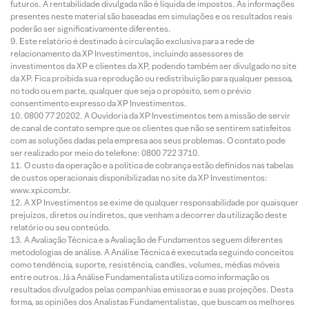
futuros. A rentabilidade divulgada não é líquida de impostos. As informações
presentes neste material são baseadas em simulações e os resultados reais
poderão ser significativamente diferentes.
Este relatório é destinado à circulação exclusiva para a rede de
relacionamento da XP Investimentos, incluindo assessores de
investimentos da XP e clientes da XP, podendo também ser divulgado no site
da XP. Fica proibida sua reprodução ou redistribuição para qualquer pessoa,
no todo ou em parte, qualquer que seja o propósito, sem o prévio
consentimento expresso da XP Investimentos.
0800 77 20202. A Ouvidoria da XP Investimentos tem a missão de servir
de canal de contato sempre que os clientes que não se sentirem satisfeitos
com as soluções dadas pela empresa aos seus problemas. O contato pode
ser realizado por meio do telefone: 0800 722 3710.
O custo da operação e a política de cobrança estão definidos nas tabelas
de custos operacionais disponibilizadas no site da XP Investimentos:
www.xpi.com.br.
A XP Investimentos se exime de qualquer responsabilidade por quaisquer
prejuízos, diretos ou indiretos, que venham a decorrer da utilização deste
relatório ou seu conteúdo.
A Avaliação Técnica e a Avaliação de Fundamentos seguem diferentes
metodologias de análise. A Análise Técnica é executada seguindo conceitos
como tendência, suporte, resistência, candles, volumes, médias móveis
entre outros. Já a Análise Fundamentalista utiliza como informação os
resultados divulgados pelas companhias emissoras e suas projeções. Desta
forma, as opiniões dos Analistas Fundamentalistas, que buscam os melhores