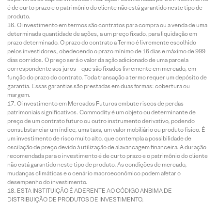
é de curto prazo e o patrimônio do cliente não está garantido neste tipo de
produto.
O investimento em termos são contratos para compra ou a venda de uma
determinada quantidade de ações, a um preço fixado, para liquidação em
prazo determinado. O prazo do contrato a Termo é livremente escolhido
pelos investidores, obedecendo o prazo mínimo de 16 dias e máximo de 999
dias corridos. O preço será o valor da ação adicionado de uma parcela
correspondente aos juros – que são fixados livremente em mercado, em
função do prazo do contrato. Toda transação a termo requer um depósito de
garantia. Essas garantias são prestadas em duas formas: cobertura ou
margem.
O investimento em Mercados Futuros embute riscos de perdas
patrimoniais significativos. Commodity é um objeto ou determinante de
preço de um contrato futuro ou outro instrumento derivativo, podendo
consubstanciar um índice, uma taxa, um valor mobiliário ou produto físico. É
um investimento de risco muito alto, que contempla a possibilidade de
oscilação de preço devido à utilização de alavancagem financeira. A duração
recomendada para o investimento é de curto prazo e o patrimônio do cliente
não está garantido neste tipo de produto. As condições de mercado,
mudanças climáticas e o cenário macroeconômico podem afetar o
desempenho do investimento.
ESTA INSTITUIÇÃO É ADERENTE AO CÓDIGO ANBIMA DE
DISTRIBUIÇÃO DE PRODUTOS DE INVESTIMENTO.