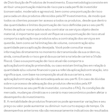
de Distribuição de Produtos de Investimento. Essa metodologia consiste em
atribuir uma pontuação máxima de risco para cada perfil de investidor
(conservador, moderado e agressivo), bem como uma pontuação de risco
para cada um dos produtos oferecidos pela XP Investimentos, de modo que
todos os clientes possam ter acesso a todos os produtos, desde que dentro
das quantidades e limites da pontuação de risco definidas para o seu perfil.
Antes de aplicar nos produtos e/ou contratar os serviços objeto deste
material, é importante que você verifique se a sua pontuação de risco atual
comporta a aplicação nos produtos e/ou a contratação dos serviços em
questão, bem como se há limitações de volume, concentração e/ou
quantidade para a aplicação desejada. Você pode consultar essas
informações diretamente no momento da transmissão da sua ordem ou,
ainda, consultando o risco geral da sua carteira na tela de carteira (Visão
Risco). Caso a sua pontuação de risco atual não comporte a
aplicação/contratação pretendida, ou caso existam limitações em relação à
quantidade e/ou volume financeiro para a referida aplicação/contratação, isto
significa que, com base na composição atual da sua carteira, esta
aplicação/contratação não está adequada ao seu perfil. Em caso de dúvidas
sobre o processo de adequação dos produtos oferecidos pela XP
Investimentos ao seu perfil de investidor, consulte o FAQ. As condições de
mercado, mudanças climáticas e o cenário macroeconômico podem afetar o
desempenho do investimento.
A rentabilidade de produtos financeiros pode apresentar variações e seu
preço ou valor pode aumentar ou diminuir num curto espaço de tempo. Os
desempenhos anteriores não são necessariamente indicativos de resultados