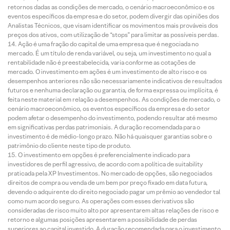
retornos dadas as condições de mercado, o cenário macroeconômico e os
eventos específicos da empresa e do setor, podem divergir das opiniões dos
Analistas Técnicos, que visam identificar os movimentos mais prováveis dos
preços dos ativos, com utilização de “stops” para limitar as possíveis perdas.
Ação é uma fração do capital de uma empresa que é negociada no
mercado. É um título de renda variável, ou seja, um investimento no qual a
rentabilidade não é preestabelecida, varia conforme as cotações de
mercado. O investimento em ações é um investimento de alto risco e os
desempenhos anteriores não são necessariamente indicativos de resultados
futuros e nenhuma declaração ou garantia, de forma expressa ou implícita, é
feita neste material em relação a desempenhos. As condições de mercado, o
cenário macroeconômico, os eventos específicos da empresa e do setor
podem afetar o desempenho do investimento, podendo resultar até mesmo
em significativas perdas patrimoniais. A duração recomendada para o
investimento é de médio-longo prazo. Não há quaisquer garantias sobre o
patrimônio do cliente neste tipo de produto.
O investimento em opções é preferencialmente indicado para
investidores de perfil agressivo, de acordo com a política de suitability
praticada pela XP Investimentos. No mercado de opções, são negociados
direitos de compra ou venda de um bem por preço fixado em data futura,
devendo o adquirente do direito negociado pagar um prêmio ao vendedor tal
como num acordo seguro. As operações com esses derivativos são
consideradas de risco muito alto por apresentarem altas relações de risco e
retorno e algumas posições apresentarem a possibilidade de perdas
superiores ao capital investido. A duração recomendada para o investimento