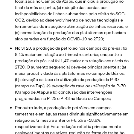
localizada no Campo de Atapu, que iniciou a produção no
final do mês de junho, (c) redução das perdas por
indisponibilidade de linhas submarinas pelo efeito do SCC-
CO2, devido ao desenvolvimento de novas tecnologias e
ferramentas de inspeção e otimização de linhas reservas; e
(d) normalização da produção das plataformas que haviam
sido paradas em função do COVID-19 no 2T20;
No 3T20, a produção de petróleo nos campos do pré-sal foi
8,1% maior em relação ao trimestre anterior, enquanto a
produção do pós-sal foi 1,4% maior em relação aos níveis do
2T20. O aumento sequencial deve-se principalmente a: (a)
maior produtividade das plataformas no campo de Búzios,
(b) elevação da taxa de utilização da produção da P-67
(campo de Tupi), (c)
elevação da taxa de utilização
da P-70
(Campo de Atapu) e (d) conclusão das intervenções
programadas na P-25 e P-43 na Bacia de Campos;
Por outro lado, a produção de petróleo em campos
terrestres e em águas rasas diminuiu significativamente em
relação ao trimestre anterior (-6,5% e -18,9%,
respectivamente). Esta redução refletiu principalmente
desinvestimentos de ativos, redução da força de trabalho