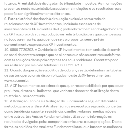
futuros. A rentabilidade divulgada não é líquida de impostos. As informações
presentes neste material são baseadas em simulações e os resultados reais
poderão ser significativamente diferentes.
Este relatório é destinado à circulação exclusiva para a rede de
relacionamento da XP Investimentos, incluindo assessores de
investimentos da XP e clientes da XP, podendo também ser divulgado no site
da XP. Fica proibida sua reprodução ou redistribuição para qualquer pessoa,
no todo ou em parte, qualquer que seja o propósito, sem o prévio
consentimento expresso da XP Investimentos.
0800 77 20202. A Ouvidoria da XP Investimentos tem a missão de servir
de canal de contato sempre que os clientes que não se sentirem satisfeitos
com as soluções dadas pela empresa aos seus problemas. O contato pode
ser realizado por meio do telefone: 0800 722 3710.
O custo da operação e a política de cobrança estão definidos nas tabelas
de custos operacionais disponibilizadas no site da XP Investimentos:
www.xpi.com.br.
A XP Investimentos se exime de qualquer responsabilidade por quaisquer
prejuízos, diretos ou indiretos, que venham a decorrer da utilização deste
relatório ou seu conteúdo.
A Avaliação Técnica e a Avaliação de Fundamentos seguem diferentes
metodologias de análise. A Análise Técnica é executada seguindo conceitos
como tendência, suporte, resistência, candles, volumes, médias móveis
entre outros. Já a Análise Fundamentalista utiliza como informação os
resultados divulgados pelas companhias emissoras e suas projeções. Desta
forma, as opiniões dos Analistas Fundamentalistas, que buscam os melhores