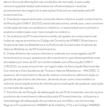
decorrência de alterações nas condições de mercado, e que sua(s)
remuneração(es) é(são) indiretamente influenciada por receitas
provenientes dos negócios e operações financeiras realizadas pela XP
Investimentos.
O analista responsável pelo conteúdo deste relatório e pelo cumprimento
da Resolução CVM nº 20/2021 está indicado acima, sendo que, caso constem
a indicação de mais um analista no relatório, o responsável será o primeiro
analista credenciado a ser mencionado no relatório.
Os analistas da XP Investimentos estão obrigados ao cumprimento de
todas as regras previstas no Código de Conduta da APIMEC Brasil para o
Analista de Valores Mobiliários e na Política de Conduta dos Analistas de
Valores Mobiliários da XP Investimentos.
O atendimento de nossos clientes é realizado por empregados da XP
Investimentos ou por assessores de investimento que desempenham suas
atividades por meio da XP, em conformidade com a Resolução CVM nº
178/2023, os quais encontram-se registrados na Associação Nacional das
Corretoras e Distribuidoras de Títulos e Valores Mobiliários – ANCORD. O
assessor de investimento não pode realizar consultoria, administração ou
gestão de patrimônio de clientes, devendo atuar como intermediário e
solicitar autorização prévia do cliente para a realização de qualquer operação
no mercado de capitais.
Para fins de verificação da adequação do perfil do investidor aos serviços e
produtos de investimento oferecidos pela XP Investimentos, utilizamos a
metodologia de adequação dos produtos por portfólio, nos termos das
Regras e Procedimentos ANBIMA de Suitability nº 01 e do Código ANBIMA