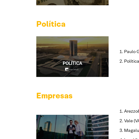
Política
Paulo G
Polític
Empresas
Arezzo
Vale (V
Magalu 