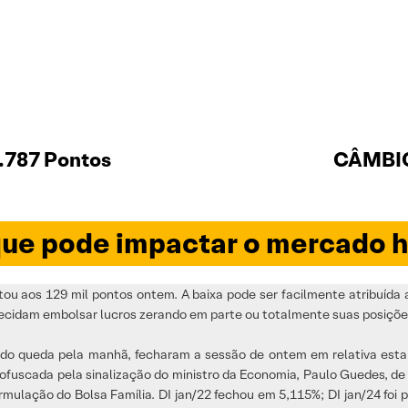
.787 Pontos
CÂMBIO
ue pode impactar o mercado h
tou aos 129 mil pontos ontem. A baixa pode ser facilmente atribuída
 decidam embolsar lucros zerando em parte ou totalmente suas posiçõe
ado queda pela manhã, fecharam a sessão de ontem em relativa estabi
oi ofuscada pela sinalização do ministro da Economia, Paulo Guedes, d
rmulação do Bolsa Família. DI jan/22 fechou em 5,115%; DI jan/24 foi p