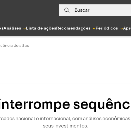
Buscar
os
Análises
Lista de ações
Recomendações
Periódicos
Apr
uência de altas
interrompe sequênci
rcados nacional e internacional, com análises econômicas 
seus investimentos.