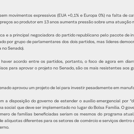
m movimentos expressivos (EUA +0,1% e Europa 0%) na falta de cat
os preços ao produtor em 13 anos aumenta pressão sobre uma atuação
ca e a principal negociadora do partido republicano pelo pacote de inf
do por grupo de parlamentares dos dois partidos, mas líderes democra
a no Senado).
 haver acordo entre os partidos, portanto, o foco de agora em dia
sos para aprovar o projeto no Senado, são os mais resistentes aos g
 Senado aprovou um projeto de lei para investir pesadamente em manufa
em a disposição do governo de estender o auxílio emergencial por “
 social que deve ser implementado no lugar do Bolsa Família. O gove
mero de famílias beneficiadas seriam os mesmos do programa atual. 
de alíquotas diferentes para os setores de comércio e serviços dentro d
erno.