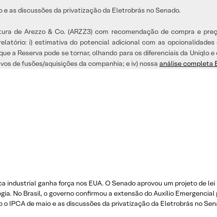
 e as discussões da privatização da Eletrobrás no Senado.
rtura de Arezzo & Co. (ARZZ3) com recomendação de compra e preço
latório: i) estimativa do potencial adicional com as opcionalidades 
o que a Reserva pode se tornar, olhando para os diferenciais da Uniqlo
alvos de fusões/aquisições da companhia; e iv) nossa
análise completa
ica industrial ganha força nos EUA. O Senado aprovou um projeto de l
gia. No Brasil, o governo confirmou a extensão do Auxílio Emergencia
o o IPCA de maio e as discussões da privatização da Eletrobrás no Se