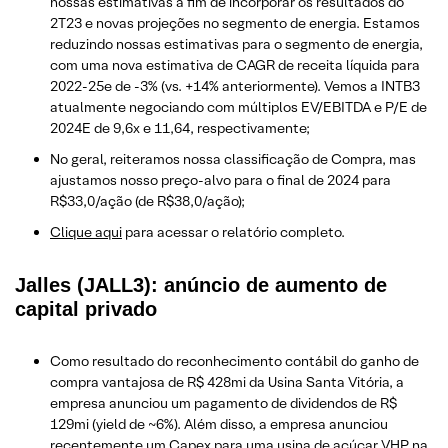
nossas estimativas a fim de incorporar os resultados do
2T23 e novas projeções no segmento de energia. Estamos
reduzindo nossas estimativas para o segmento de energia,
com uma nova estimativa de CAGR de receita líquida para
2022-25e de -3% (vs. +14% anteriormente). Vemos a INTB3
atualmente negociando com múltiplos EV/EBITDA e P/E de
2024E de 9,6x e 11,64, respectivamente;
No geral, reiteramos nossa classificação de Compra, mas
ajustamos nosso preço-alvo para o final de 2024 para
R$33,0/ação (de R$38,0/ação);
Clique aqui
para acessar o relatório completo.
Jalles (JALL3): anúncio de aumento de
capital privado
Como resultado do reconhecimento contábil do ganho de
compra vantajosa de R$ 428mi da Usina Santa Vitória, a
empresa anunciou um pagamento de dividendos de R$
129mi (yield de ~6%). Além disso, a empresa anunciou
recentemente um Capex para uma usina de açúcar VHP na