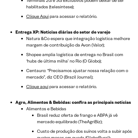
Terminais 2G e 3G exclusivos podem deixar de ser
habilitados (telesintese);
Clique Aqui
para acessar o relatório.
Entrega XP: Notícias diárias do setor de varejo
Natura &Co espera que integração logística melhore
margem de contribuição da Avon (Valor);
Shopee amplia logística de entrega no Brasil com
‘hubs de última milha’ no Rio (O Globo);
Centauro: “Precisamos ajustar nossa relação com o
mercado”, diz CEO (Brazil Journal);
Clique aqui
para acessar o relatório.
Agro, Alimentos & Bebidas: confira as principais notícias
Alimentos e Bebidas
Brasil reduz oferta de frango e ABPA já vê
mercado equilibrado (TheAgriBiz);
Custo de produção dos suínos volta a subir após
quatro meses em queda (GloboRural);