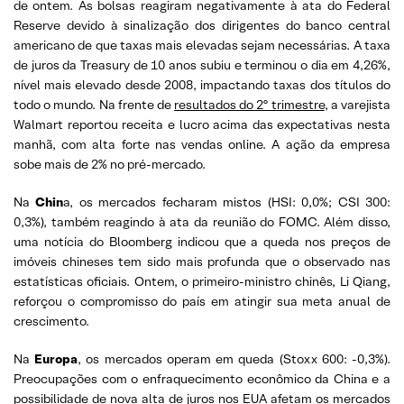
de ontem. As bolsas reagiram negativamente à ata do Federal
Reserve devido à sinalização dos dirigentes do banco central
americano de que taxas mais elevadas sejam necessárias. A taxa
de juros da Treasury de 10 anos subiu e terminou o dia em 4,26%,
nível mais elevado desde 2008, impactando taxas dos títulos do
todo o mundo. Na frente de
resultados do 2º trimestre
, a varejista
Walmart reportou receita e lucro acima das expectativas nesta
manhã, com alta forte nas vendas online. A ação da empresa
sobe mais de 2% no pré-mercado.
Na
Chin
a, os mercados fecharam mistos (HSI: 0,0%; CSI 300:
0,3%), também reagindo à ata da reunião do FOMC. Além disso,
uma notícia do Bloomberg indicou que a queda nos preços de
imóveis chineses tem sido mais profunda que o observado nas
estatísticas oficiais. Ontem, o primeiro-ministro chinês, Li Qiang,
reforçou o compromisso do país em atingir sua meta anual de
crescimento.
Na
Europa
, os mercados operam em queda (Stoxx 600: -0,3%).
Preocupações com o enfraquecimento econômico da China e a
possibilidade de nova alta de juros nos EUA afetam os mercados