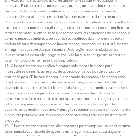
Ação é uma fração do capital de uma empresa que é negociada no
mercado. É um título de renda variável, ou seja, um investimento no qual a
rentabilidade não é preestabelecida, varia conforme as cotações de
mercado. O investimento em ações é um investimento de alto risco e os
desempenhos anteriores não são necessariamente indicativos de resultados
futuros e nenhuma declaração ou garantia, de forma expressa ou implícita, é
feita neste material em relação a desempenhos. As condições de mercado, o
cenário macroeconômico, os eventos específicos da empresa e do setor
podem afetar o desempenho do investimento, podendo resultar até mesmo
em significativas perdas patrimoniais. A duração recomendada para o
investimento é de médio-longo prazo. Não há quaisquer garantias sobre o
patrimônio do cliente neste tipo de produto.
O investimento em opções é preferencialmente indicado para
investidores de perfil agressivo, de acordo com a política de suitability
praticada pela XP Investimentos. No mercado de opções, são negociados
direitos de compra ou venda de um bem por preço fixado em data futura,
devendo o adquirente do direito negociado pagar um prêmio ao vendedor tal
como num acordo seguro. As operações com esses derivativos são
consideradas de risco muito alto por apresentarem altas relações de risco e
retorno e algumas posições apresentarem a possibilidade de perdas
superiores ao capital investido. A duração recomendada para o investimento
é de curto prazo e o patrimônio do cliente não está garantido neste tipo de
produto.
O investimento em termos são contratos para compra ou a venda de uma
determinada quantidade de ações, a um preço fixado, para liquidação em