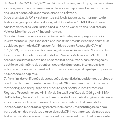
da Resolução CVM nº 20/2021 está indicado acima, sendo que, caso constem
a indicação de mais um analista no relatório, o responsável será o primeiro
analista credenciado a ser mencionado no relatório.
Os analistas da XP Investimentos estão obrigados ao cumprimento de
todas as regras previstas no Código de Conduta da APIMEC Brasil para o
Analista de Valores Mobiliários e na Política de Conduta dos Analistas de
Valores Mobiliários da XP Investimentos.
O atendimento de nossos clientes é realizado por empregados da XP
Investimentos ou por assessores de investimento que desempenham suas
atividades por meio da XP, em conformidade com a Resolução CVM nº
178/2023, os quais encontram-se registrados na Associação Nacional das
Corretoras e Distribuidoras de Títulos e Valores Mobiliários – ANCORD. O
assessor de investimento não pode realizar consultoria, administração ou
gestão de patrimônio de clientes, devendo atuar como intermediário e
solicitar autorização prévia do cliente para a realização de qualquer operação
no mercado de capitais.
Para fins de verificação da adequação do perfil do investidor aos serviços e
produtos de investimento oferecidos pela XP Investimentos, utilizamos a
metodologia de adequação dos produtos por portfólio, nos termos das
Regras e Procedimentos ANBIMA de Suitability nº 01 e do Código ANBIMA
de Distribuição de Produtos de Investimento. Essa metodologia consiste em
atribuir uma pontuação máxima de risco para cada perfil de investidor
(conservador, moderado e agressivo), bem como uma pontuação de risco
para cada um dos produtos oferecidos pela XP Investimentos, de modo que
todos os clientes possam ter acesso a todos os produtos, desde que dentro