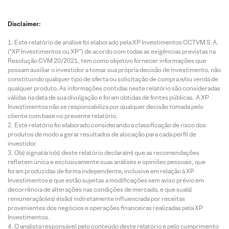
Disclaimer:
Este relatório de análise foi elaborado pela XP Investimentos CCTVM S.A.
(“XP Investimentos ou XP”) de acordo com todas as exigências previstas na
Resolução CVM 20/2021, tem como objetivo fornecer informações que
possam auxiliar o investidor a tomar sua própria decisão de investimento, não
constituindo qualquer tipo de oferta ou solicitação de compra e/ou venda de
qualquer produto. As informações contidas neste relatório são consideradas
válidas na data de sua divulgação e foram obtidas de fontes públicas. A XP
Investimentos não se responsabiliza por qualquer decisão tomada pelo
cliente com base no presente relatório.
Este relatório foi elaborado considerando a classificação de risco dos
produtos de modo a gerar resultados de alocação para cada perfil de
investidor.
O(s) signatário(s) deste relatório declara(m) que as recomendações
refletem única e exclusivamente suas análises e opiniões pessoais, que
foram produzidas de forma independente, inclusive em relação à XP
Investimentos e que estão sujeitas a modificações sem aviso prévio em
decorrência de alterações nas condições de mercado, e que sua(s)
remuneração(es) é(são) indiretamente influenciada por receitas
provenientes dos negócios e operações financeiras realizadas pela XP
Investimentos.
O analista responsável pelo conteúdo deste relatório e pelo cumprimento