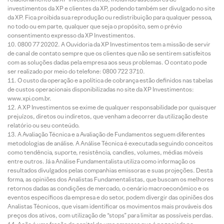
investimentos da XP e clientes da XP, podendo também ser divulgado no site
da XP. Fica proibida sua reprodução ou redistribuição para qualquer pessoa,
no todo ou em parte, qualquer que seja o propósito, sem o prévio
consentimento expresso da XP Investimentos.
0800 77 20202. A Ouvidoria da XP Investimentos tem a missão de servir
de canal de contato sempre que os clientes que não se sentirem satisfeitos
com as soluções dadas pela empresa aos seus problemas. O contato pode
ser realizado por meio do telefone: 0800 722 3710.
O custo da operação e a política de cobrança estão definidos nas tabelas
de custos operacionais disponibilizadas no site da XP Investimentos:
www.xpi.com.br.
A XP Investimentos se exime de qualquer responsabilidade por quaisquer
prejuízos, diretos ou indiretos, que venham a decorrer da utilização deste
relatório ou seu conteúdo.
A Avaliação Técnica e a Avaliação de Fundamentos seguem diferentes
metodologias de análise. A Análise Técnica é executada seguindo conceitos
como tendência, suporte, resistência, candles, volumes, médias móveis
entre outros. Já a Análise Fundamentalista utiliza como informação os
resultados divulgados pelas companhias emissoras e suas projeções. Desta
forma, as opiniões dos Analistas Fundamentalistas, que buscam os melhores
retornos dadas as condições de mercado, o cenário macroeconômico e os
eventos específicos da empresa e do setor, podem divergir das opiniões dos
Analistas Técnicos, que visam identificar os movimentos mais prováveis dos
preços dos ativos, com utilização de “stops” para limitar as possíveis perdas.