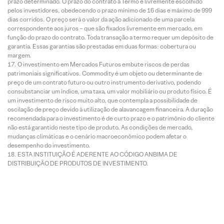
prazo determinado. O prazo do contrato a Termo é livremente escolhido
pelos investidores, obedecendo o prazo mínimo de 16 dias e máximo de 999
dias corridos. O preço será o valor da ação adicionado de uma parcela
correspondente aos juros – que são fixados livremente em mercado, em
função do prazo do contrato. Toda transação a termo requer um depósito de
garantia. Essas garantias são prestadas em duas formas: cobertura ou
margem.
O investimento em Mercados Futuros embute riscos de perdas
patrimoniais significativos. Commodity é um objeto ou determinante de
preço de um contrato futuro ou outro instrumento derivativo, podendo
consubstanciar um índice, uma taxa, um valor mobiliário ou produto físico. É
um investimento de risco muito alto, que contempla a possibilidade de
oscilação de preço devido à utilização de alavancagem financeira. A duração
recomendada para o investimento é de curto prazo e o patrimônio do cliente
não está garantido neste tipo de produto. As condições de mercado,
mudanças climáticas e o cenário macroeconômico podem afetar o
desempenho do investimento.
ESTA INSTITUIÇÃO É ADERENTE AO CÓDIGO ANBIMA DE
DISTRIBUIÇÃO DE PRODUTOS DE INVESTIMENTO.