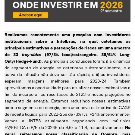
Realizamos recentemente uma pesquisa com investidores
institucionais sobre a Intelbras, na qual coletamos as
principais estimativas e percepções de riscos em uma amostra
de 33
buy-side
s (97/3% local/estrangeiro, 39/61% Long-
Only/Hedge-Fund).
As principais conclusões foram: i) a dinâmica
do segmento de energia se deteriorou substancialmente, e a
curva de inflexão não deve ser tão rápida; e ii) os investidores
esperam margens melhores para 2023-24. Também
aproveitamos a oportunidade para atualizar nossas estimativas a
fim de incorporar os resultados do 2T23 e novas projeções no
segmento de energia. Estamos reduzindo nossas estimativas
para o segmento de energia, com uma nova estimativa de CAGR
de receita líquida para 2022-25e de -3% (vs. +14% anteriormente).
Vemos a INTB3 atualmente negociando com múltiplos
EV/EBITDA e P/E de 2024E de 9,6x e 11,4, respectivamente.
No
geral, reiteramos nossa classificação de Compra, mas