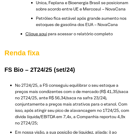
Unica, Feplana e Bioenergia Brasil se posicionam
sobre acordo entre UE e Mercosul – NovaCana
Petróleo fica estável após grande aumento nos
estoques de gasolina dos EUA – NovaCana
Clique aqui
para acessar o relatório completo
Renda fixa
FS Bio – 2T24/25 (set/24)
No 2T24/25, a FS conseguiu equilibrar o seu estoque a
preços mais condizentes com o de mercado (R$ 41,35/saca
no 2T24/25, ante R$ 56,34/saca na safra 23/24),
conjuntamente a preços mais atrativos para o etanol. Com
isso, após atingir seu pico de alavancagem no 1T24/25, com
dívida líquida/EBITDA em 7,4x, a Companhia reportou 4,9x
no 2T24/25;
Em nossa visão, a sua posição de liquidez, aliada: i) ao