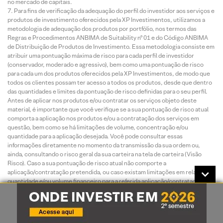
no mercado de capitais.
Para fins de verificação da adequação do perfil do investidor aos serviços e
produtos de investimento oferecidos pela XP Investimentos, utilizamos a
metodologia de adequação dos produtos por portfólio, nos termos das
Regras e Procedimentos ANBIMA de Suitability nº 01 e do Código ANBIMA
de Distribuição de Produtos de Investimento. Essa metodologia consiste em
atribuir uma pontuação máxima de risco para cada perfil de investidor
(conservador, moderado e agressivo), bem como uma pontuação de risco
para cada um dos produtos oferecidos pela XP Investimentos, de modo que
todos os clientes possam ter acesso a todos os produtos, desde que dentro
das quantidades e limites da pontuação de risco definidas para o seu perfil.
Antes de aplicar nos produtos e/ou contratar os serviços objeto deste
material, é importante que você verifique se a sua pontuação de risco atual
comporta a aplicação nos produtos e/ou a contratação dos serviços em
questão, bem como se há limitações de volume, concentração e/ou
quantidade para a aplicação desejada. Você pode consultar essas
informações diretamente no momento da transmissão da sua ordem ou,
ainda, consultando o risco geral da sua carteira na tela de carteira (Visão
Risco). Caso a sua pontuação de risco atual não comporte a
aplicação/contratação pretendida, ou caso existam limitações em relação à
quantidade e/ou volume financeiro para a referida aplicação/contratação, isto
significa que, com base na composição atual da sua carteira, esta
aplicação/contratação não está adequada ao seu perfil. Em caso de dúvidas
sobre o processo de adequação dos produtos oferecidos pela XP
Investimentos ao seu perfil de investidor, consulte o FAQ. As condições de