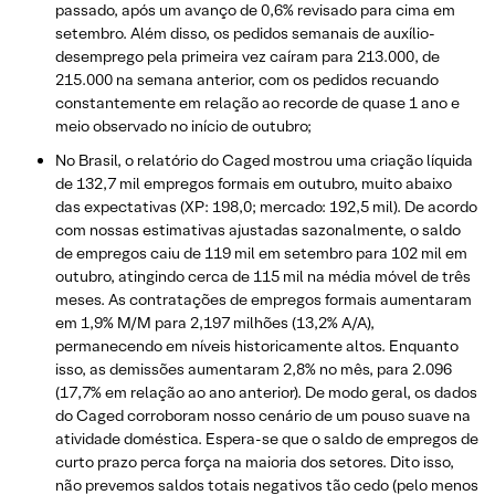
passado, após um avanço de 0,6% revisado para cima em
setembro. Além disso, os pedidos semanais de auxílio-
desemprego pela primeira vez caíram para 213.000, de
215.000 na semana anterior, com os pedidos recuando
constantemente em relação ao recorde de quase 1 ano e
meio observado no início de outubro;
No Brasil, o relatório do Caged mostrou uma criação líquida
de 132,7 mil empregos formais em outubro, muito abaixo
das expectativas (XP: 198,0; mercado: 192,5 mil). De acordo
com nossas estimativas ajustadas sazonalmente, o saldo
de empregos caiu de 119 mil em setembro para 102 mil em
outubro, atingindo cerca de 115 mil na média móvel de três
meses. As contratações de empregos formais aumentaram
em 1,9% M/M para 2,197 milhões (13,2% A/A),
permanecendo em níveis historicamente altos. Enquanto
isso, as demissões aumentaram 2,8% no mês, para 2.096
(17,7% em relação ao ano anterior). De modo geral, os dados
do Caged corroboram nosso cenário de um pouso suave na
atividade doméstica. Espera-se que o saldo de empregos de
curto prazo perca força na maioria dos setores. Dito isso,
não prevemos saldos totais negativos tão cedo (pelo menos