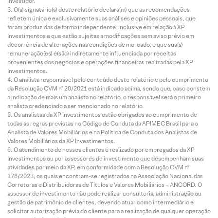
investidor.
O(s) signatário(s) deste relatório declara(m) que as recomendações
refletem única e exclusivamente suas análises e opiniões pessoais, que
foram produzidas de forma independente, inclusive em relação à XP
Investimentos e que estão sujeitas a modificações sem aviso prévio em
decorrência de alterações nas condições de mercado, e que sua(s)
remuneração(es) é(são) indiretamente influenciada por receitas
provenientes dos negócios e operações financeiras realizadas pela XP
Investimentos.
O analista responsável pelo conteúdo deste relatório e pelo cumprimento
da Resolução CVM nº 20/2021 está indicado acima, sendo que, caso constem
a indicação de mais um analista no relatório, o responsável será o primeiro
analista credenciado a ser mencionado no relatório.
Os analistas da XP Investimentos estão obrigados ao cumprimento de
todas as regras previstas no Código de Conduta da APIMEC Brasil para o
Analista de Valores Mobiliários e na Política de Conduta dos Analistas de
Valores Mobiliários da XP Investimentos.
O atendimento de nossos clientes é realizado por empregados da XP
Investimentos ou por assessores de investimento que desempenham suas
atividades por meio da XP, em conformidade com a Resolução CVM nº
178/2023, os quais encontram-se registrados na Associação Nacional das
Corretoras e Distribuidoras de Títulos e Valores Mobiliários – ANCORD. O
assessor de investimento não pode realizar consultoria, administração ou
gestão de patrimônio de clientes, devendo atuar como intermediário e
solicitar autorização prévia do cliente para a realização de qualquer operação