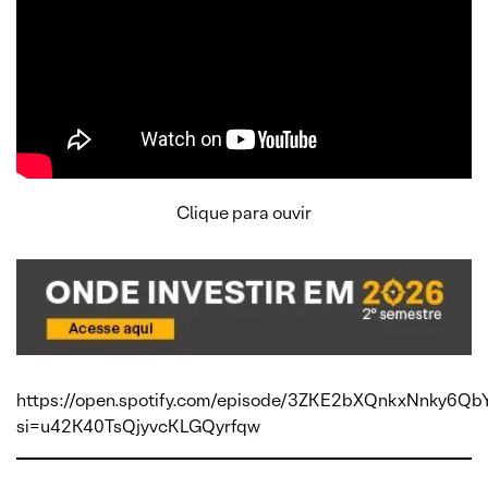
Clique para ouvir
https://open.spotify.com/episode/3ZKE2bXQnkxNnky6Q
si=u42K40TsQjyvcKLGQyrfqw