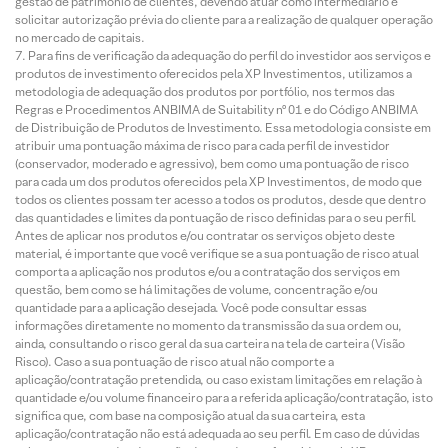
gestão de patrimônio de clientes, devendo atuar como intermediário e
solicitar autorização prévia do cliente para a realização de qualquer operação
no mercado de capitais.
Para fins de verificação da adequação do perfil do investidor aos serviços e
produtos de investimento oferecidos pela XP Investimentos, utilizamos a
metodologia de adequação dos produtos por portfólio, nos termos das
Regras e Procedimentos ANBIMA de Suitability nº 01 e do Código ANBIMA
de Distribuição de Produtos de Investimento. Essa metodologia consiste em
atribuir uma pontuação máxima de risco para cada perfil de investidor
(conservador, moderado e agressivo), bem como uma pontuação de risco
para cada um dos produtos oferecidos pela XP Investimentos, de modo que
todos os clientes possam ter acesso a todos os produtos, desde que dentro
das quantidades e limites da pontuação de risco definidas para o seu perfil.
Antes de aplicar nos produtos e/ou contratar os serviços objeto deste
material, é importante que você verifique se a sua pontuação de risco atual
comporta a aplicação nos produtos e/ou a contratação dos serviços em
questão, bem como se há limitações de volume, concentração e/ou
quantidade para a aplicação desejada. Você pode consultar essas
informações diretamente no momento da transmissão da sua ordem ou,
ainda, consultando o risco geral da sua carteira na tela de carteira (Visão
Risco). Caso a sua pontuação de risco atual não comporte a
aplicação/contratação pretendida, ou caso existam limitações em relação à
quantidade e/ou volume financeiro para a referida aplicação/contratação, isto
significa que, com base na composição atual da sua carteira, esta
aplicação/contratação não está adequada ao seu perfil. Em caso de dúvidas