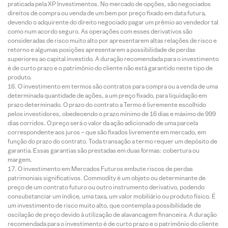
praticada pela XP Investimentos. No mercado de opções, são negociados
direitos de compra ou venda de um bem por preço fixado em data futura,
devendo o adquirente do direito negociado pagar um prêmio ao vendedor tal
como num acordo seguro. As operações com esses derivativos são
consideradas de risco muito alto por apresentarem altas relações de risco e
retorno e algumas posições apresentarem a possibilidade de perdas
superiores ao capital investido. A duração recomendada para o investimento
é de curto prazo e o patrimônio do cliente não está garantido neste tipo de
produto.
O investimento em termos são contratos para compra ou a venda de uma
determinada quantidade de ações, a um preço fixado, para liquidação em
prazo determinado. O prazo do contrato a Termo é livremente escolhido
pelos investidores, obedecendo o prazo mínimo de 16 dias e máximo de 999
dias corridos. O preço será o valor da ação adicionado de uma parcela
correspondente aos juros – que são fixados livremente em mercado, em
função do prazo do contrato. Toda transação a termo requer um depósito de
garantia. Essas garantias são prestadas em duas formas: cobertura ou
margem.
O investimento em Mercados Futuros embute riscos de perdas
patrimoniais significativos. Commodity é um objeto ou determinante de
preço de um contrato futuro ou outro instrumento derivativo, podendo
consubstanciar um índice, uma taxa, um valor mobiliário ou produto físico. É
um investimento de risco muito alto, que contempla a possibilidade de
oscilação de preço devido à utilização de alavancagem financeira. A duração
recomendada para o investimento é de curto prazo e o patrimônio do cliente