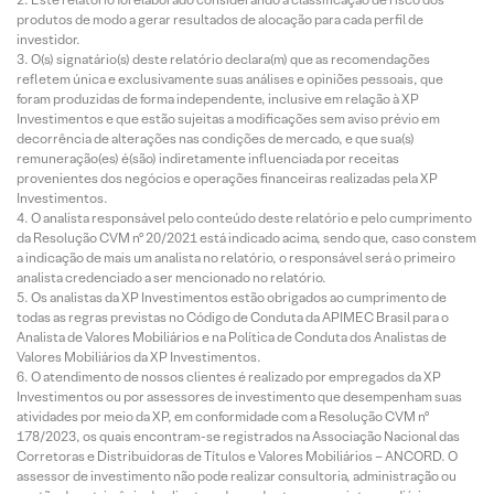
produtos de modo a gerar resultados de alocação para cada perfil de
investidor.
O(s) signatário(s) deste relatório declara(m) que as recomendações
refletem única e exclusivamente suas análises e opiniões pessoais, que
foram produzidas de forma independente, inclusive em relação à XP
Investimentos e que estão sujeitas a modificações sem aviso prévio em
decorrência de alterações nas condições de mercado, e que sua(s)
remuneração(es) é(são) indiretamente influenciada por receitas
provenientes dos negócios e operações financeiras realizadas pela XP
Investimentos.
O analista responsável pelo conteúdo deste relatório e pelo cumprimento
da Resolução CVM nº 20/2021 está indicado acima, sendo que, caso constem
a indicação de mais um analista no relatório, o responsável será o primeiro
analista credenciado a ser mencionado no relatório.
Os analistas da XP Investimentos estão obrigados ao cumprimento de
todas as regras previstas no Código de Conduta da APIMEC Brasil para o
Analista de Valores Mobiliários e na Política de Conduta dos Analistas de
Valores Mobiliários da XP Investimentos.
O atendimento de nossos clientes é realizado por empregados da XP
Investimentos ou por assessores de investimento que desempenham suas
atividades por meio da XP, em conformidade com a Resolução CVM nº
178/2023, os quais encontram-se registrados na Associação Nacional das
Corretoras e Distribuidoras de Títulos e Valores Mobiliários – ANCORD. O
assessor de investimento não pode realizar consultoria, administração ou