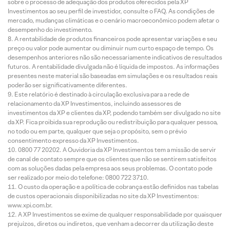
sobre o processo de adequação dos produtos oferecidos pela XP
Investimentos ao seu perfil de investidor, consulte o FAQ. As condições de
mercado, mudanças climáticas e o cenário macroeconômico podem afetar o
desempenho do investimento.
A rentabilidade de produtos financeiros pode apresentar variações e seu
preço ou valor pode aumentar ou diminuir num curto espaço de tempo. Os
desempenhos anteriores não são necessariamente indicativos de resultados
futuros. A rentabilidade divulgada não é líquida de impostos. As informações
presentes neste material são baseadas em simulações e os resultados reais
poderão ser significativamente diferentes.
Este relatório é destinado à circulação exclusiva para a rede de
relacionamento da XP Investimentos, incluindo assessores de
investimentos da XP e clientes da XP, podendo também ser divulgado no site
da XP. Fica proibida sua reprodução ou redistribuição para qualquer pessoa,
no todo ou em parte, qualquer que seja o propósito, sem o prévio
consentimento expresso da XP Investimentos.
0800 77 20202. A Ouvidoria da XP Investimentos tem a missão de servir
de canal de contato sempre que os clientes que não se sentirem satisfeitos
com as soluções dadas pela empresa aos seus problemas. O contato pode
ser realizado por meio do telefone: 0800 722 3710.
O custo da operação e a política de cobrança estão definidos nas tabelas
de custos operacionais disponibilizadas no site da XP Investimentos:
www.xpi.com.br.
A XP Investimentos se exime de qualquer responsabilidade por quaisquer
prejuízos, diretos ou indiretos, que venham a decorrer da utilização deste