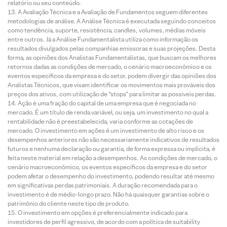
relatório ou seu conteúdo.
A Avaliação Técnica e a Avaliação de Fundamentos seguem diferentes
metodologias de análise. A Análise Técnica é executada seguindo conceitos
como tendência, suporte, resistência, candles, volumes, médias móveis
entre outros. Já a Análise Fundamentalista utiliza como informação os
resultados divulgados pelas companhias emissoras e suas projeções. Desta
forma, as opiniões dos Analistas Fundamentalistas, que buscam os melhores
retornos dadas as condições de mercado, o cenário macroeconômico e os
eventos específicos da empresa e do setor, podem divergir das opiniões dos
Analistas Técnicos, que visam identificar os movimentos mais prováveis dos
preços dos ativos, com utilização de “stops” para limitar as possíveis perdas.
Ação é uma fração do capital de uma empresa que é negociada no
mercado. É um título de renda variável, ou seja, um investimento no qual a
rentabilidade não é preestabelecida, varia conforme as cotações de
mercado. O investimento em ações é um investimento de alto risco e os
desempenhos anteriores não são necessariamente indicativos de resultados
futuros e nenhuma declaração ou garantia, de forma expressa ou implícita, é
feita neste material em relação a desempenhos. As condições de mercado, o
cenário macroeconômico, os eventos específicos da empresa e do setor
podem afetar o desempenho do investimento, podendo resultar até mesmo
em significativas perdas patrimoniais. A duração recomendada para o
investimento é de médio-longo prazo. Não há quaisquer garantias sobre o
patrimônio do cliente neste tipo de produto.
O investimento em opções é preferencialmente indicado para
investidores de perfil agressivo, de acordo com a política de suitability