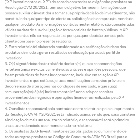
(“XP Investimentos ou XP”) de acordo com todas as exigências previstas na
Resolução CVM 20/2021, tem como objetivo fornecer informações que
possam auxiliar o investidor a tomar sua própria decisão de investimento, não
constituindo qualquer tipo de oferta ou solicitação de compra e/ou venda de
qualquer produto. As informações contidas neste relatório são consideradas
válidas na data de sua divulgação e foram obtidas de fontes públicas. A XP
Investimentos não se responsabiliza por qualquer decisão tomada pelo
cliente com base no presente relatório.
Este relatório foi elaborado considerando a classificação de risco dos
produtos de modo a gerar resultados de alocação para cada perfil de
investidor.
O(s) signatário(s) deste relatório declara(m) que as recomendações
refletem única e exclusivamente suas análises e opiniões pessoais, que
foram produzidas de forma independente, inclusive em relação à XP
Investimentos e que estão sujeitas a modificações sem aviso prévio em
decorrência de alterações nas condições de mercado, e que sua(s)
remuneração(es) é(são) indiretamente influenciada por receitas
provenientes dos negócios e operações financeiras realizadas pela XP
Investimentos.
O analista responsável pelo conteúdo deste relatório e pelo cumprimento
da Resolução CVM nº 20/2021 está indicado acima, sendo que, caso constem
a indicação de mais um analista no relatório, o responsável será o primeiro
analista credenciado a ser mencionado no relatório.
Os analistas da XP Investimentos estão obrigados ao cumprimento de
todas as regras previstas no Código de Conduta da APIMEC Brasil para o