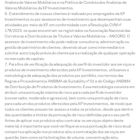
Analista de Valores Mobiliários e na Política de Conduta dos Analistas de
Valores Mobiliários da XP Investimentos.
O atendimento de nossos clientes é realizado por empregados da XP
Investimentos ou por assessores de investimento que desempenham suas
atividades por meio da XP, em conformidade com a Resolução CVM nº
178/2023, os quais encontram-se registrados na Associação Nacional das
Corretoras e Distribuidoras de Títulos e Valores Mobiliários – ANCORD. O
assessor de investimento não pode realizar consultoria, administração ou
gestão de patrimônio de clientes, devendo atuar como intermediário e
solicitar autorização prévia do cliente para a realização de qualquer operação
no mercado de capitais.
Para fins de verificação da adequação do perfil do investidor aos serviços e
produtos de investimento oferecidos pela XP Investimentos, utilizamos a
metodologia de adequação dos produtos por portfólio, nos termos das
Regras e Procedimentos ANBIMA de Suitability nº 01 e do Código ANBIMA
de Distribuição de Produtos de Investimento. Essa metodologia consiste em
atribuir uma pontuação máxima de risco para cada perfil de investidor
(conservador, moderado e agressivo), bem como uma pontuação de risco
para cada um dos produtos oferecidos pela XP Investimentos, de modo que
todos os clientes possam ter acesso a todos os produtos, desde que dentro
das quantidades e limites da pontuação de risco definidas para o seu perfil.
Antes de aplicar nos produtos e/ou contratar os serviços objeto deste
material, é importante que você verifique se a sua pontuação de risco atual
comporta a aplicação nos produtos e/ou a contratação dos serviços em
questão, bem como se há limitações de volume, concentração e/ou