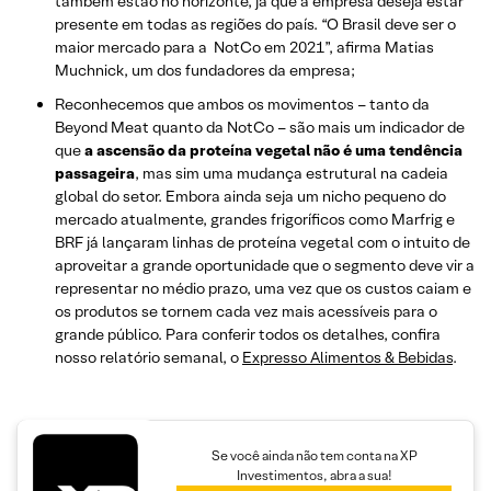
também estão no horizonte, já que a empresa deseja estar
presente em todas as regiões do país. “O Brasil deve ser o
maior mercado para a NotCo em 2021”, afirma Matias
Muchnick, um dos fundadores da empresa;
Reconhecemos que ambos os movimentos – tanto da
Beyond Meat quanto da NotCo – são mais um indicador de
que
a ascensão da proteína vegetal não é uma tendência
passageira
, mas sim uma mudança estrutural na cadeia
global do setor. Embora ainda seja um nicho pequeno do
mercado atualmente, grandes frigoríficos como Marfrig e
BRF já lançaram linhas de proteína vegetal com o intuito de
aproveitar a grande oportunidade que o segmento deve vir a
representar no médio prazo, uma vez que os custos caiam e
os produtos se tornem cada vez mais acessíveis para o
grande público. Para conferir todos os detalhes, confira
nosso relatório semanal, o
Expresso Alimentos & Bebidas
.
Se você ainda não tem conta na XP
Investimentos, abra a sua!