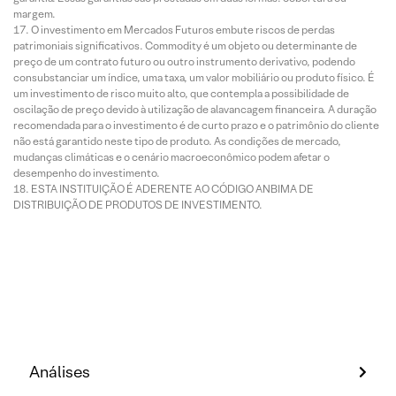
margem.
O investimento em Mercados Futuros embute riscos de perdas
patrimoniais significativos. Commodity é um objeto ou determinante de
preço de um contrato futuro ou outro instrumento derivativo, podendo
consubstanciar um índice, uma taxa, um valor mobiliário ou produto físico. É
um investimento de risco muito alto, que contempla a possibilidade de
oscilação de preço devido à utilização de alavancagem financeira. A duração
recomendada para o investimento é de curto prazo e o patrimônio do cliente
não está garantido neste tipo de produto. As condições de mercado,
mudanças climáticas e o cenário macroeconômico podem afetar o
desempenho do investimento.
ESTA INSTITUIÇÃO É ADERENTE AO CÓDIGO ANBIMA DE
DISTRIBUIÇÃO DE PRODUTOS DE INVESTIMENTO.
Análises