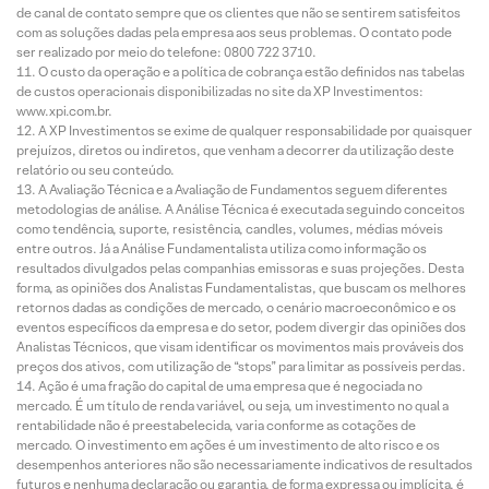
de canal de contato sempre que os clientes que não se sentirem satisfeitos
com as soluções dadas pela empresa aos seus problemas. O contato pode
ser realizado por meio do telefone: 0800 722 3710.
O custo da operação e a política de cobrança estão definidos nas tabelas
de custos operacionais disponibilizadas no site da XP Investimentos:
www.xpi.com.br.
A XP Investimentos se exime de qualquer responsabilidade por quaisquer
prejuízos, diretos ou indiretos, que venham a decorrer da utilização deste
relatório ou seu conteúdo.
A Avaliação Técnica e a Avaliação de Fundamentos seguem diferentes
metodologias de análise. A Análise Técnica é executada seguindo conceitos
como tendência, suporte, resistência, candles, volumes, médias móveis
entre outros. Já a Análise Fundamentalista utiliza como informação os
resultados divulgados pelas companhias emissoras e suas projeções. Desta
forma, as opiniões dos Analistas Fundamentalistas, que buscam os melhores
retornos dadas as condições de mercado, o cenário macroeconômico e os
eventos específicos da empresa e do setor, podem divergir das opiniões dos
Analistas Técnicos, que visam identificar os movimentos mais prováveis dos
preços dos ativos, com utilização de “stops” para limitar as possíveis perdas.
Ação é uma fração do capital de uma empresa que é negociada no
mercado. É um título de renda variável, ou seja, um investimento no qual a
rentabilidade não é preestabelecida, varia conforme as cotações de
mercado. O investimento em ações é um investimento de alto risco e os
desempenhos anteriores não são necessariamente indicativos de resultados
futuros e nenhuma declaração ou garantia, de forma expressa ou implícita, é