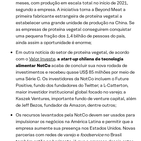
meses, com produção em escala total no início de 2021,
segundo a empresa. A iniciativa torna a Beyond Meat a
primeira fabricante estrangeira de proteína vegetal a
estabelecer uma grande unidade de produção na China. Se
as empresas de proteína vegetal conseguirem conquistar
uma pequena fração dos 1,4 bilhão de pessoas do país,
ainda assim a oportunidade é enorme;
Em outra notícia do setor de proteína vegetal, de acordo
com o
Valor Investe
,
a
start-up
chilena de tecnologia
alimentar NotCo
acaba de concluir sua nova rodada de
investimentos e recebeu quase US$ 85 milhões por meio de
uma Série C. Os investidores da NotCo incluem o Future
Positive, fundo dos fundadores do Twitter; a L-Catterton,
maior investidor institucional global focado no varejo; a
Kaszek Ventures, importante fundo de venture capital, além
de Jeff Bezos, fundador da Amazon, dentre outros;
Os recursos levantados pela NotCo devem ser usados ​​para
impulsionar os negócios na América Latina e permitir que a
empresa aumente sua presença nos Estados Unidos. Novas
parcerias com redes de varejo e
foodservice
no Brasil