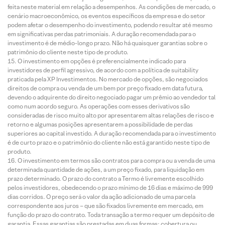
feita neste material em relação a desempenhos. As condições de mercado, o
cenário macroeconômico, os eventos específicos da empresa e do setor
podem afetar o desempenho do investimento, podendo resultar até mesmo
em significativas perdas patrimoniais. A duração recomendada para o
investimento é de médio-longo prazo. Não há quaisquer garantias sobre o
patrimônio do cliente neste tipo de produto.
O investimento em opções é preferencialmente indicado para
investidores de perfil agressivo, de acordo com a política de suitability
praticada pela XP Investimentos. No mercado de opções, são negociados
direitos de compra ou venda de um bem por preço fixado em data futura,
devendo o adquirente do direito negociado pagar um prêmio ao vendedor tal
como num acordo seguro. As operações com esses derivativos são
consideradas de risco muito alto por apresentarem altas relações de risco e
retorno e algumas posições apresentarem a possibilidade de perdas
superiores ao capital investido. A duração recomendada para o investimento
é de curto prazo e o patrimônio do cliente não está garantido neste tipo de
produto.
O investimento em termos são contratos para compra ou a venda de uma
determinada quantidade de ações, a um preço fixado, para liquidação em
prazo determinado. O prazo do contrato a Termo é livremente escolhido
pelos investidores, obedecendo o prazo mínimo de 16 dias e máximo de 999
dias corridos. O preço será o valor da ação adicionado de uma parcela
correspondente aos juros – que são fixados livremente em mercado, em
função do prazo do contrato. Toda transação a termo requer um depósito de
garantia. Essas garantias são prestadas em duas formas: cobertura ou