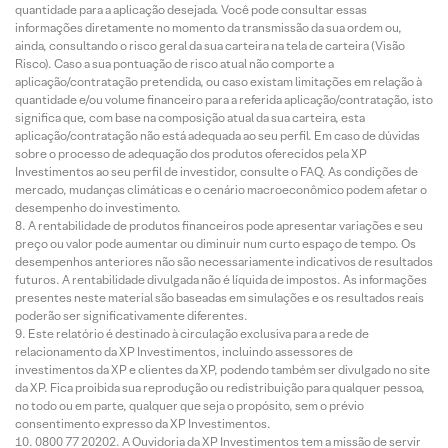
quantidade para a aplicação desejada. Você pode consultar essas
informações diretamente no momento da transmissão da sua ordem ou,
ainda, consultando o risco geral da sua carteira na tela de carteira (Visão
Risco). Caso a sua pontuação de risco atual não comporte a
aplicação/contratação pretendida, ou caso existam limitações em relação à
quantidade e/ou volume financeiro para a referida aplicação/contratação, isto
significa que, com base na composição atual da sua carteira, esta
aplicação/contratação não está adequada ao seu perfil. Em caso de dúvidas
sobre o processo de adequação dos produtos oferecidos pela XP
Investimentos ao seu perfil de investidor, consulte o FAQ. As condições de
mercado, mudanças climáticas e o cenário macroeconômico podem afetar o
desempenho do investimento.
A rentabilidade de produtos financeiros pode apresentar variações e seu
preço ou valor pode aumentar ou diminuir num curto espaço de tempo. Os
desempenhos anteriores não são necessariamente indicativos de resultados
futuros. A rentabilidade divulgada não é líquida de impostos. As informações
presentes neste material são baseadas em simulações e os resultados reais
poderão ser significativamente diferentes.
Este relatório é destinado à circulação exclusiva para a rede de
relacionamento da XP Investimentos, incluindo assessores de
investimentos da XP e clientes da XP, podendo também ser divulgado no site
da XP. Fica proibida sua reprodução ou redistribuição para qualquer pessoa,
no todo ou em parte, qualquer que seja o propósito, sem o prévio
consentimento expresso da XP Investimentos.
0800 77 20202. A Ouvidoria da XP Investimentos tem a missão de servir