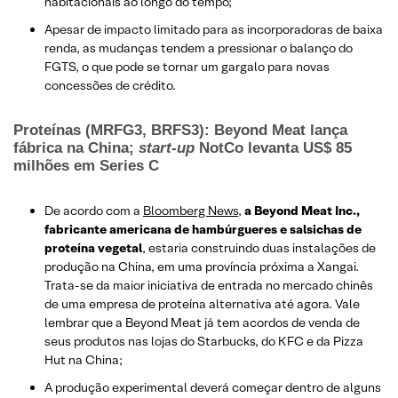
habitacionais ao longo do tempo;
Apesar de impacto limitado para as incorporadoras de baixa
renda, as mudanças tendem a pressionar o balanço do
FGTS, o que pode se tornar um gargalo para novas
concessões de crédito.
Proteínas (MRFG3, BRFS3): Beyond Meat lança
fábrica na China;
start-up
NotCo levanta US$ 85
milhões em Series C
De acordo com a
Bloomberg News
,
a Beyond Meat Inc.,
fabricante americana de hambúrgueres e salsichas de
proteína vegetal
, estaria construindo duas instalações de
produção na China, em uma província próxima a Xangai.
Trata-se da maior iniciativa de entrada no mercado chinês
de uma empresa de proteína alternativa até agora. Vale
lembrar que a Beyond Meat já tem acordos de venda de
seus produtos nas lojas do Starbucks, do KFC e da Pizza
Hut na China;
A produção experimental deverá começar dentro de alguns