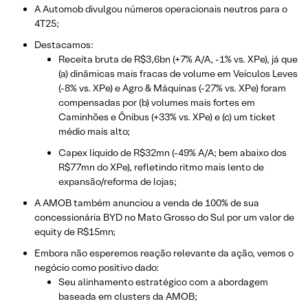
A Automob divulgou números operacionais neutros para o
4T25;
Destacamos:
Receita bruta de R$3,6bn (+7% A/A, -1% vs. XPe), já que
(a) dinâmicas mais fracas de volume em Veículos Leves
(-8% vs. XPe) e Agro & Máquinas (-27% vs. XPe) foram
compensadas por (b) volumes mais fortes em
Caminhões e Ônibus (+33% vs. XPe) e (c) um ticket
médio mais alto;
Capex líquido de R$32mn (-49% A/A; bem abaixo dos
R$77mn do XPe), refletindo ritmo mais lento de
expansão/reforma de lojas;
A AMOB também anunciou a venda de 100% de sua
concessionária BYD no Mato Grosso do Sul por um valor de
equity de R$15mn;
Embora não esperemos reação relevante da ação, vemos o
negócio como positivo dado:
Seu alinhamento estratégico com a abordagem
baseada em clusters da AMOB;