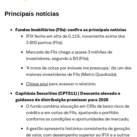
Principais notícias
Fundos Imobiliários (FIIs): confira as principais notícias
IFIX fecha em alta de 0,11%, novamente acima dos
3.800 pontos (FIIs);
Mercado de FIIs chega a quase 3 milhões de
investidores, segundo a B3 (FIIs);
‘A troca de cotas por imóveis me preocupa,’ diz um dos
maiores investidores de FIIs (Metro Quadrado);
Clique aqui
para acessar o relatório.
Capitânia Securities (CPTS11) | Desconto elevado e
guidance de distribuição promissor para 2026
O fundo combina alocação em CRIs de baixo risco de
crédito e em cotas de FIIs, ajustando o portfólio
conforme as condições e oportunidades de mercado;
A gestão apresenta histórico consistente de geração
de valor, com desempenho superior ao IFIX e a outros