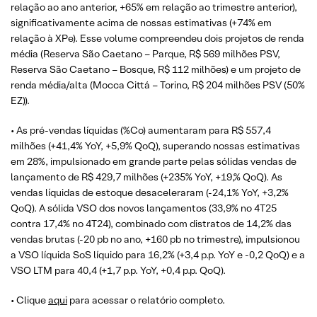
relação ao ano anterior, +65% em relação ao trimestre anterior),
significativamente acima de nossas estimativas (+74% em
relação à XPe). Esse volume compreendeu dois projetos de renda
média (Reserva São Caetano – Parque, R$ 569 milhões PSV,
Reserva São Caetano – Bosque, R$ 112 milhões) e um projeto de
renda média/alta (Mocca Cittá – Torino, R$ 204 milhões PSV (50%
EZ)).
• As pré-vendas líquidas (%Co) aumentaram para R$ 557,4
milhões (+41,4% YoY, +5,9% QoQ), superando nossas estimativas
em 28%, impulsionado em grande parte pelas sólidas vendas de
lançamento de R$ 429,7 milhões (+235% YoY, +19,% QoQ). As
vendas líquidas de estoque desaceleraram (-24,1% YoY, +3,2%
QoQ). A sólida VSO dos novos lançamentos (33,9% no 4T25
contra 17,4% no 4T24), combinado com distratos de 14,2% das
vendas brutas (-20 pb no ano, +160 pb no trimestre), impulsionou
a VSO líquida SoS líquido para 16,2% (+3,4 p.p. YoY e -0,2 QoQ) e a
VSO LTM para 40,4 (+1,7 p.p. YoY, +0,4 p.p. QoQ).
• Clique
aqui
para acessar o relatório completo.