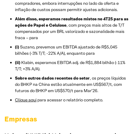
compradores, embora interrupções no lado da oferta e
inflação de custos possam permitir ajustes adicionais.
Além disso, esperamos resultados mistos no 4T25 para as
ações de Papel e Celulose
, com preços mais altos de T/T
compensados por um BRL valorizado e sazonalidade mais
fraca – para
(i)
Suzano, prevemos um EBITDA ajustado de R$5,045
bilhões (-3% T/T; -22% A/A), enquanto para
(ii)
Klabin, esperamos EBITDA adj. de R$1,884 bilhão (-11%
T/T; +3% A/A).
Sobre outros dados recentes do setor
, os preços líquidos
do BHKP na China estão atualmente em US$567/t, com
futuros do BHKP em US$570/t para Mar’26.
Clique aqui
para acessar o relatório completo.
Empresas