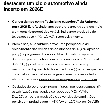
destacam um ciclo automotivo ainda
incerto em 2026E
Concordamos com o “otimismo cauteloso” da Anfavea
para 2026E,
refletindo uma postura conservadora em meio
a um cenário geopolítico volátil, indicando produção de
leves/pesados +4%/+1% A/A, respectivamente.
Além disso, a Fenabrave prevê uma perspectiva de
crescimento das vendas de caminhões de +3,5%, apoiada
por (a) o programa de crédito Move Brasil que apoia a
demanda por caminhões novos e seminovos no 1º semestre
de 2026, (b) cortes esperados nas taxas de juros que
melhoram a disponibilidade de crédito, e (c) uma perspectiva
construtiva para culturas de grãos, mesmo que a oferta
abundante possa
pressionar as margens dos produtores
.
Os dados do setor continuam mistos, mas destacamos:
(i)
estabilização nas vendas de reboques (+3% M/M em
Dez’25), embora a produção e as vendas de caminhões
continuem prejudicadas (-46% A/A e -12% A/A em Dez’25);