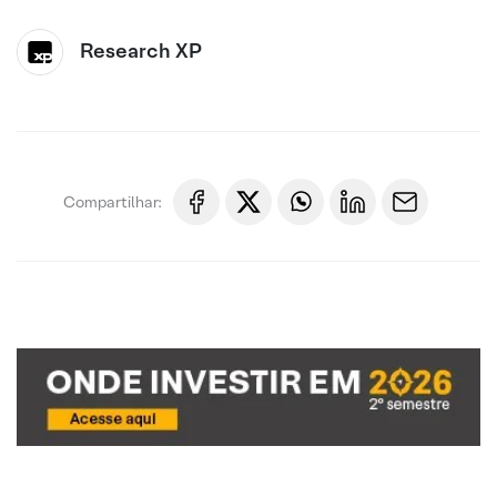
Research XP
Compartilhar: