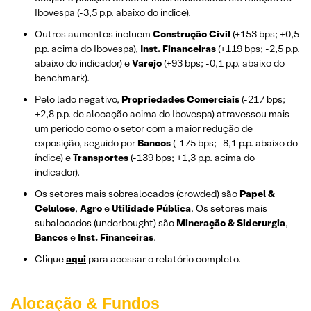
Ibovespa (-3,5 p.p. abaixo do índice).
Outros aumentos incluem
Construção Civil
(+153 bps; +0,5
p.p. acima do Ibovespa),
Inst. Financeiras
(+119 bps; -2,5 p.p.
abaixo do indicador) e
Varejo
(+93 bps; -0,1 p.p. abaixo do
benchmark).
Pelo lado negativo,
Propriedades Comerciais
(-217 bps;
+2,8 p.p. de alocação acima do Ibovespa) atravessou mais
um período como o setor com a maior redução de
exposição, seguido por
Bancos
(-175 bps; -8,1 p.p. abaixo do
índice) e
Transportes
(-139 bps; +1,3 p.p. acima do
indicador).
Os setores mais sobrealocados (crowded) são
Papel &
Celulose
,
Agro
e
Utilidade Pública
. Os setores mais
subalocados (underbought) são
Mineração & Siderurgia
,
Bancos
e
Inst. Financeiras
.
Clique
aqui
para acessar o relatório completo.
Alocação & Fundos