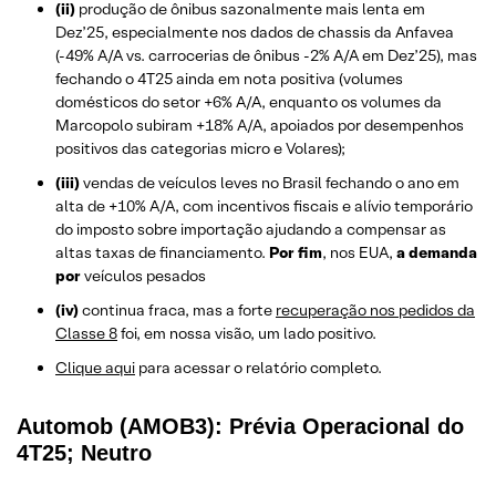
(ii)
produção de ônibus sazonalmente mais lenta em
Dez’25, especialmente nos dados de chassis da Anfavea
(-49% A/A vs. carrocerias de ônibus -2% A/A em Dez’25), mas
fechando o 4T25 ainda em nota positiva (volumes
domésticos do setor +6% A/A, enquanto os volumes da
Marcopolo subiram +18% A/A, apoiados por desempenhos
positivos das categorias micro e Volares);
(iii)
vendas de veículos leves no Brasil fechando o ano em
alta de +10% A/A, com incentivos fiscais e alívio temporário
do imposto sobre importação ajudando a compensar as
altas taxas de financiamento.
Por fim
, nos EUA,
a demanda
por
veículos pesados
(iv)
continua fraca, mas a forte
recuperação nos pedidos da
Classe 8
foi, em nossa visão, um lado positivo.
Clique aqui
para acessar o relatório completo.
Automob (AMOB3): Prévia Operacional do
4T25; Neutro