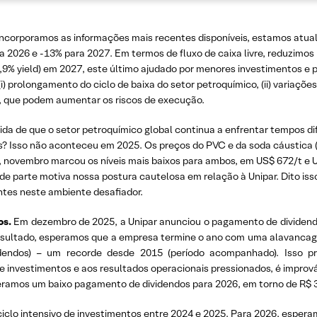
ncorporamos as informações mais recentes disponíveis, estamos atuali
2026 e -13% para 2027. Em termos de fluxo de caixa livre, reduzimos 
,9% yield) em 2027, este último ajudado por menores investimentos e p
) prolongamento do ciclo de baixa do setor petroquímico, (ii) variaçõe
ões, que podem aumentar os riscos de execução.
ida de que o setor petroquímico global continua a enfrentar tempos d
? Isso não aconteceu em 2025. Os preços do PVC e da soda cáustica 
 novembro marcou os níveis mais baixos para ambos, em US$ 672/t e U
e parte motiva nossa postura cautelosa em relação à Unipar. Dito iss
ntes neste ambiente desafiador.
os.
Em dezembro de 2025, a Unipar anunciou o pagamento de dividendo
ultado, esperamos que a empresa termine o ano com uma alavancagem
dendos) – um recorde desde 2015 (período acompanhado). Isso 
 investimentos e aos resultados operacionais pressionados, é improváv
eramos um baixo pagamento de dividendos para 2026, em torno de R$ 3
ciclo intensivo de investimentos entre 2024 e 2025. Para 2026, esper