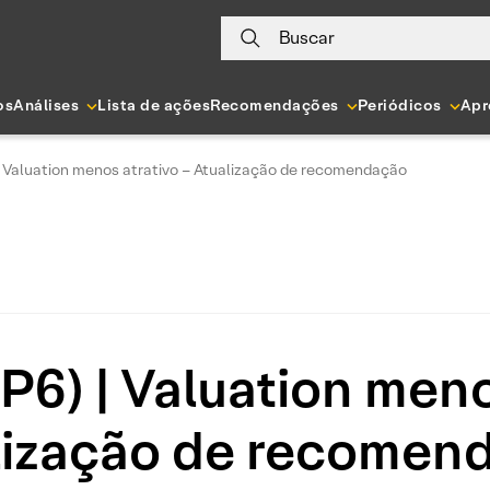
Buscar
os
Análises
Lista de ações
Recomendações
Periódicos
Apr
 | Valuation menos atrativo – Atualização de recomendação
P6) | Valuation meno
lização de recomen