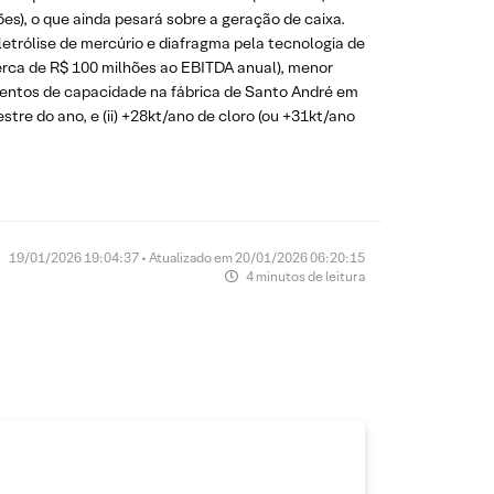
s), o que ainda pesará sobre a geração de caixa.
etrólise de mercúrio e diafragma pela tecnologia de
rca de R$ 100 milhões ao EBITDA anual), menor
umentos de capacidade na fábrica de Santo André em
e do ano, e (ii) +28kt/ano de cloro (ou +31kt/ano
19/01/2026 19:04:37 • Atualizado em 20/01/2026 06:20:15
4 minutos de leitura