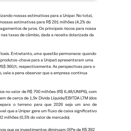
zando nossas estimativas para a Unipar. No total,
nossas estimativas para R$ 291 milhões (4,2% do
agamentos de juros. Os principais riscos para nossa
s nas taxas de câmbio, dada a receita dolarizada da
ifíceis. Entretanto, uma questão permanece: quando
(produtos-chave para a Unipar) apresentaram uma
S$ 360/t, respectivamente. As perspectivas para o
o, vale a pena observar que a empresa continua
s no valor de R$ 700 milhões (R$ 6,48/UNIP6), com
 de cerca de 1,9x Dívida Líquida/EBITDA LTM (dos
prepara o terreno para que 2026 seja um ano de
el que a Unipar gere um fluxo de caixa significativo
2 milhões (0,5% do valor de mercado).
amos que os investimentos diminuam (XPe de R$ 392