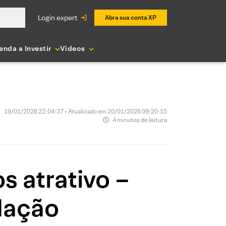
login expert
Abra sua conta XP
enda a Investir
Vídeos
19/01/2026 22:04:37 • Atualizado em 20/01/2026 09:20:15
4 minutos de leitura
s atrativo –
dação