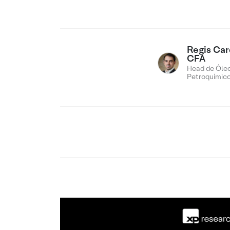
Regis Car
CFA
Head de Óleo
Petroquímic