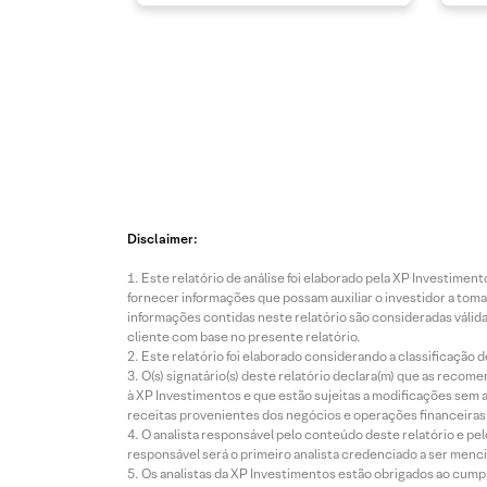
Disclaimer:
Este relatório de análise foi elaborado pela XP Investim
fornecer informações que possam auxiliar o investidor a toma
informações contidas neste relatório são consideradas válida
cliente com base no presente relatório.
Este relatório foi elaborado considerando a classificação d
O(s) signatário(s) deste relatório declara(m) que as reco
à XP Investimentos e que estão sujeitas a modificações sem 
receitas provenientes dos negócios e operações financeiras 
O analista responsável pelo conteúdo deste relatório e pe
responsável será o primeiro analista credenciado a ser menci
Os analistas da XP Investimentos estão obrigados ao cumpr