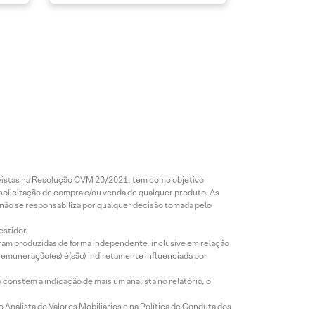
revistas na Resolução CVM 20/2021, tem como objetivo
 solicitação de compra e/ou venda de qualquer produto. As
 não se responsabiliza por qualquer decisão tomada pelo
estidor.
foram produzidas de forma independente, inclusive em relação
 remuneração(es) é(são) indiretamente influenciada por
constem a indicação de mais um analista no relatório, o
Analista de Valores Mobiliários e na Política de Conduta dos