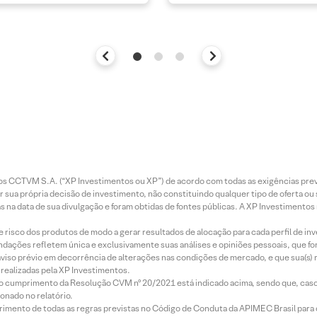
entos CCTVM S.A. (“XP Investimentos ou XP”) de acordo com todas as exigências p
r sua própria decisão de investimento, não constituindo qualquer tipo de oferta ou
s na data de sua divulgação e foram obtidas de fontes públicas. A XP Investimentos
e risco dos produtos de modo a gerar resultados de alocação para cada perfil de inv
mendações refletem única e exclusivamente suas análises e opiniões pessoais, que 
aviso prévio em decorrência de alterações nas condições de mercado, e que sua(s)
realizadas pela XP Investimentos.
lo cumprimento da Resolução CVM nº 20/2021 está indicado acima, sendo que, caso 
onado no relatório.
imento de todas as regras previstas no Código de Conduta da APIMEC Brasil para o 