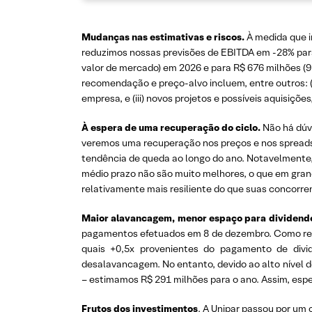
Mudanças nas estimativas e riscos.
À medida que i
reduzimos nossas previsões de EBITDA em -28% para 
valor de mercado) em 2026 e para R$ 676 milhões (9
recomendação e preço-alvo incluem, entre outros: (i
empresa, e (iii) novos projetos e possíveis aquisiç
À espera de uma recuperação do ciclo.
Não há dúv
veremos uma recuperação nos preços e nos spreads
tendência de queda ao longo do ano. Notavelmente,
médio prazo não são muito melhores, o que em grand
relativamente mais resiliente do que suas concorre
Maior alavancagem, menor espaço para dividend
pagamentos efetuados em 8 de dezembro. Como res
quais +0,5x provenientes do pagamento de divi
desalavancagem. No entanto, devido ao alto nível de
– estimamos R$ 291 milhões para o ano. Assim, esp
Frutos dos investimentos
.
A Unipar passou por um 