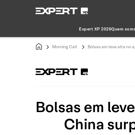
Expert XP 2026
Quem som
Morning Call
Bolsas em leve alta no 
Bolsas em leve
China sur