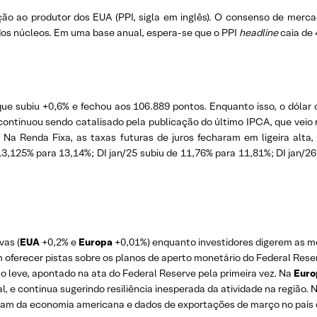
ação ao produtor dos EUA (PPI, sigla em inglês). O consenso de merc
os núcleos. Em uma base anual, espera-se que o PPI
headline
caia de 
, que subiu +0,6% e fechou aos 106.889 pontos. Enquanto isso, o dólar 
ntinuou sendo catalisado pela publicação do último IPCA, que veio 
Na Renda Fixa, as taxas futuras de juros fecharam em ligeira alt
 13,125% para 13,14%; DI jan/25 subiu de 11,76% para 11,81%; DI jan/
vas (
EUA
+0,2% e
Europa
+0,01%) enquanto investidores digerem as 
ferecer pistas sobre os planos de aperto monetário do Federal Reser
 leve, apontado na ata do Federal Reserve pela primeira vez. Na
Euro
 e continua sugerindo resiliência inesperada da atividade na região. 
ram da economia americana e dados de exportações de março no país