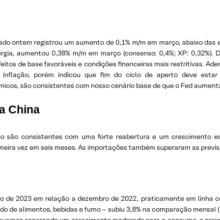
gado ontem registrou um aumento de 0,1% m/m em março, abaixo das ex
ergia, aumentou 0,38% m/m em março (consenso: 0,4%; XP: 0,32%). D
eitos de base favoráveis ​​e condições financeiras mais restritivas. 
inflação, porém indicou que fim do ciclo de aperto deve estar
icos, são consistentes com nosso cenário base de que o Fed aumenta
a China
ço são consistentes com uma forte reabertura e um crescimento 
ira vez em seis meses. As importações também superaram as previsõe
ro de 2023 em relação a dezembro de 2022, praticamente em linha co
cado de alimentos, bebidas e fumo – subiu 3,8% na comparação mensal