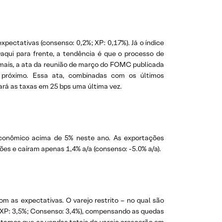
pectativas (consenso: 0,2%; XP: 0,17%). Já o índice
aqui para frente, a tendência é que o processo de
Ademais, a ata da reunião de março do FOMC publicada
 próximo. Essa ata, combinadas com os últimos
rá as taxas em 25 bps uma última vez.
econômico acima de 5% neste ano. As exportações
s e caíram apenas 1,4% a/a (consenso: -5.0% a/a).
m as expectativas. O varejo restrito – no qual são
 (XP: 3,5%; Consenso: 3,4%), compensando as quedas