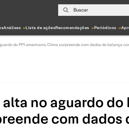
Buscar
os
Análises
Lista de ações
Recomendações
Periódicos
Apr
aguardo do PPI americano; China surpreende com dados da balança co
 alta no aguardo do
preende com dados 