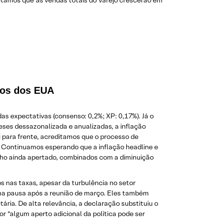
tamos que as vendas totais do varejo crescerão em
ros dos EUA
s expectativas (consenso: 0,2%; XP: 0,17%). Já o
ses dessazonalizada e anualizadas, a inflação
 para frente, acreditamos que o processo de
as. Continuamos esperando que a inflação headline e
alho ainda apertado, combinados com a diminuição
nas taxas, apesar da turbulência no setor
uma pausa após a reunião de março. Eles também
ária. De alta relevância, a declaração substituiu o
r “algum aperto adicional da política pode ser