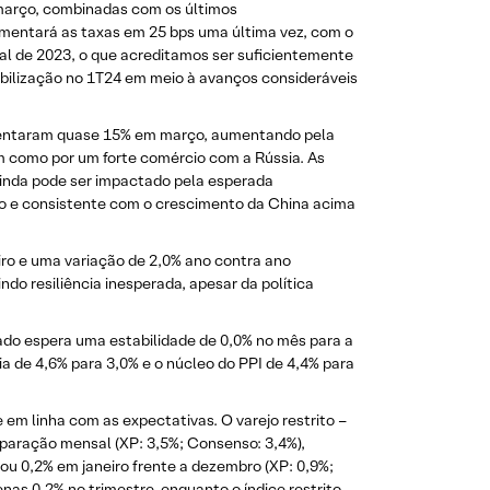
 março, combinadas com os últimos
mentará as taxas em 25 bps uma última vez, com o
nal de 2023, o que acreditamos ser suficientemente
ibilização no 1T24 em meio à avanços consideráveis ​​
umentaram quase 15% em março, aumentando pela
m como por um forte comércio com a Rússia. As
ainda pode ser impactado pela esperada
o e consistente com o crescimento da China acima
ro e uma variação de 2,0% ano contra ano
o resiliência inesperada, apesar da política
cado espera uma estabilidade de 0,0% no mês para a
 de 4,6% para 3,0% e o núcleo do PPI de 4,4% para
em linha com as expectativas. O varejo restrito –
mparação mensal (XP: 3,5%; Consenso: 3,4%),
u 0,2% em janeiro frente a dezembro (XP: 0,9%;
nas 0,2% no trimestre, enquanto o índice restrito