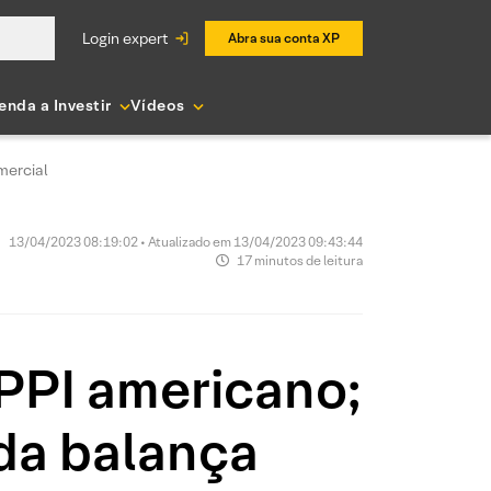
login expert
Abra sua conta XP
enda a Investir
Vídeos
mercial
13/04/2023 08:19:02 • Atualizado em 13/04/2023 09:43:44
17 minutos de leitura
 PPI americano;
da balança