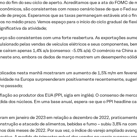
ximo do fim do seu ciclo de aperto. Acreditamos que a ata do FOMC de
econômicos, são consistentes com nosso cenário base de que o Fed au
ade de preços. Esperamos que as taxas permaneçam estáveis ​​até o fi
ços no médio prazo. Vemos espaço para o início do ciclo gradual de flex
nificativa da atividade;
março são consistentes com uma forte reabertura. As exportações a
pulsionado pelas vendas de veículos elétricos e seus componentes, be
caíram apenas 1,4% a/a (consenso: -5.0% a/a). O comércio na China 
l neste ano, embora os dados de março mostrem um desempenho sólid
publicados nesta manhã mostraram um aumento de 1,5% m/m em feverei
tividade na Europa surpreenderam positivamente recentemente, sugerind
ano passado;
nflação ao produtor dos EUA (PPI, sigla em inglês). O consenso de mer
da dos núcleos. Em uma base anual, espera-se que o PPI headline caia
sceram em janeiro de 2023 em relação a dezembro de 2022, praticamente 
construção e atacado de alimentos, bebidas e fumo – subiu 3,8% na co
 dois meses de 2022. Por sua vez, o índice do varejo ampliado avanço
ecutiva. A medida do trimestre móvel das vendas no varejo avançou ape