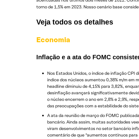
acentuadas nos últimos dois meses de 2022. Conti
torno de 1,5% em 2023. Nosso cenário base conside
Veja todos os detalhes
Economia
Inflação e a ata do FOMC consist
Nos Estados Unidos, o índice de inflação CPI 
índice dos núcleos aumentou 0,38% m/m em mar
headline diminuiu de 4,15% para 3,82%, enquan
desinflação avançará significativamente devido
o núcleo encerrem o ano em 2,8% e 2,9%, resp
das preocupações com a estabilidade do sistem
A ata da reunião de março do FOMC publicada
bancário. Ainda assim, muitas autoridades ve
viram desenvolvimentos no setor bancário influ
comentário de que “aumentos contínuos para os