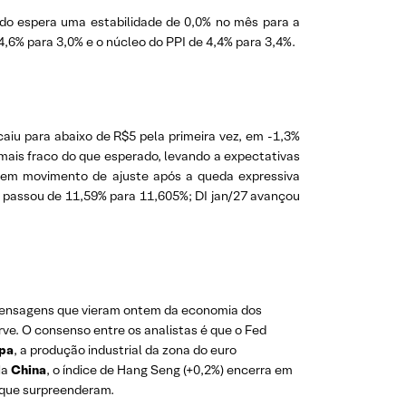
ado espera uma estabilidade de 0,0% no mês para a
4,6% para 3,0% e o núcleo do PPI de 4,4% para 3,4%.
caiu para abaixo de R$5 pela primeira vez, em -1,3%
mais fraco do que esperado, levando a expectativas
a, em movimento de ajuste após a queda expressiva
26 passou de 11,59% para 11,605%; DI jan/27 avançou
mensagens que vieram ontem da economia dos
ve. O consenso entre os analistas é que o Fed
pa
, a produção industrial da zona do euro
Na
China
, o índice de Hang Seng (+0,2%) encerra em
 que surpreenderam.