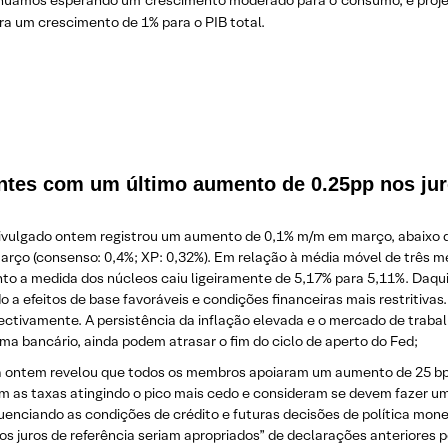
nuamos esperando um crescimento moderado para o consumo, e proje
ra um crescimento de 1% para o PIB total.
entes com um último aumento de 0.25pp nos ju
divulgado ontem registrou um aumento de 0,1% m/m em março, abaixo da
ço (consenso: 0,4%; XP: 0,32%). Em relação à média móvel de três me
to a medida dos núcleos caiu ligeiramente de 5,17% para 5,11%. Daqui
 a efeitos de base favoráveis ​​e condições financeiras mais restritiv
ectivamente. A persistência da inflação elevada e o mercado de trab
a bancário, ainda podem atrasar o fim do ciclo de aperto do Fed;
 ontem revelou que todos os membros apoiaram um aumento de 25 bps 
em as taxas atingindo o pico mais cedo e consideram se devem fazer 
enciando as condições de crédito e futuras decisões de política monet
 juros de referência seriam apropriados” de declarações anteriores po