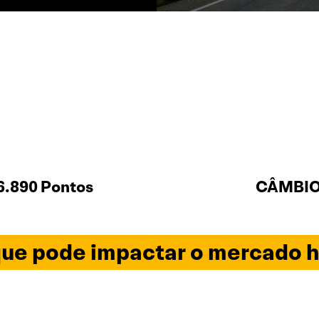
6.890 Pontos
CÂMBIO 
ue pode impactar o mercado h