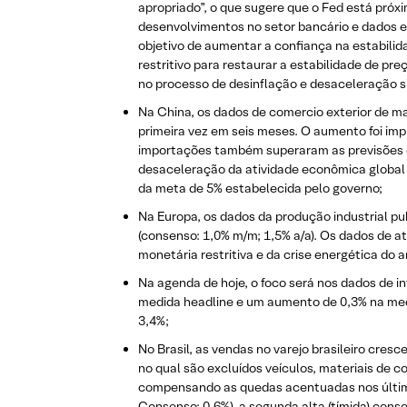
apropriado”, o que sugere que o Fed está pró
desenvolvimentos no setor bancário e dados 
objetivo de aumentar a confiança na estabilid
restritivo para restaurar a estabilidade de pre
no processo de desinflação e desaceleração sig
Na China, os dados de comercio exterior de 
primeira vez em seis meses. O aumento foi im
importações também superaram as previsões e 
desaceleração da atividade econômica globa
da meta de 5% estabelecida pelo governo;
Na Europa, os dados da produção industrial 
(consenso: 1,0% m/m; 1,5% a/a). Os dados de a
monetária restritiva e da crise energética do 
Na agenda de hoje, o foco será nos dados de i
medida headline e um aumento de 0,3% na medi
3,4%;
No Brasil, as vendas no varejo brasileiro cre
no qual são excluídos veículos, materiais de 
compensando as quedas acentuadas nos últimos
Consenso: 0,6%), a segunda alta (tímida) cons