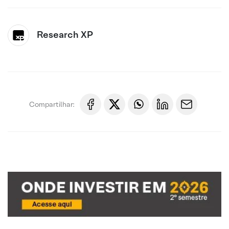
Research XP
Compartilhar: