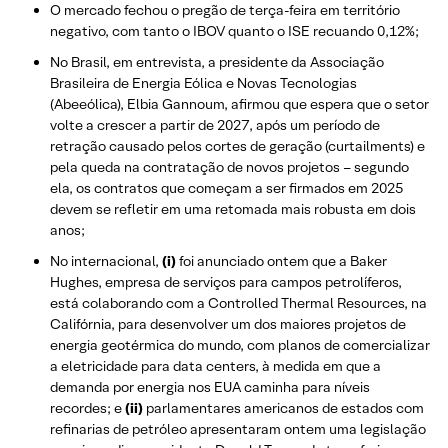
O mercado fechou o pregão de terça-feira em território
negativo, com tanto o IBOV quanto o ISE recuando 0,12%;
No Brasil, em entrevista, a presidente da Associação
Brasileira de Energia Eólica e Novas Tecnologias
(Abeeólica), Elbia Gannoum, afirmou que espera que o setor
volte a crescer a partir de 2027, após um período de
retração causado pelos cortes de geração (curtailments) e
pela queda na contratação de novos projetos – segundo
ela, os contratos que começam a ser firmados em 2025
devem se refletir em uma retomada mais robusta em dois
anos;
No internacional,
(i)
foi anunciado ontem que a Baker
Hughes, empresa de serviços para campos petrolíferos,
está colaborando com a Controlled Thermal Resources, na
Califórnia, para desenvolver um dos maiores projetos de
energia geotérmica do mundo, com planos de comercializar
a eletricidade para data centers, à medida em que a
demanda por energia nos EUA caminha para níveis
recordes; e
(ii)
parlamentares americanos de estados com
refinarias de petróleo apresentaram ontem uma legislação