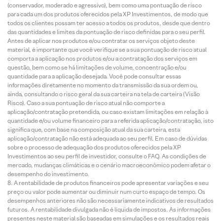
(conservador, moderado e agressivo), bem como uma pontuação de risco
para cada um dos produtos oferecidos pela XP Investimentos, de modo que
todos os clientes possam ter acesso a todos os produtos, desde que dentro
das quantidades e limites da pontuação de risco definidas para o seu perfil.
Antes de aplicar nos produtos e/ou contratar os serviços objeto deste
material, é importante que você verifique se a sua pontuação de risco atual
comporta a aplicação nos produtos e/ou a contratação dos serviços em
questão, bem como se há limitações de volume, concentração e/ou
quantidade para a aplicação desejada. Você pode consultar essas
informações diretamente no momento da transmissão da sua ordem ou,
ainda, consultando o risco geral da sua carteira na tela de carteira (Visão
Risco). Caso a sua pontuação de risco atual não comporte a
aplicação/contratação pretendida, ou caso existam limitações em relação à
quantidade e/ou volume financeiro para a referida aplicação/contratação, isto
significa que, com base na composição atual da sua carteira, esta
aplicação/contratação não está adequada ao seu perfil. Em caso de dúvidas
sobre o processo de adequação dos produtos oferecidos pela XP
Investimentos ao seu perfil de investidor, consulte o FAQ. As condições de
mercado, mudanças climáticas e o cenário macroeconômico podem afetar o
desempenho do investimento.
A rentabilidade de produtos financeiros pode apresentar variações e seu
preço ou valor pode aumentar ou diminuir num curto espaço de tempo. Os
desempenhos anteriores não são necessariamente indicativos de resultados
futuros. A rentabilidade divulgada não é líquida de impostos. As informações
presentes neste material são baseadas em simulações e os resultados reais