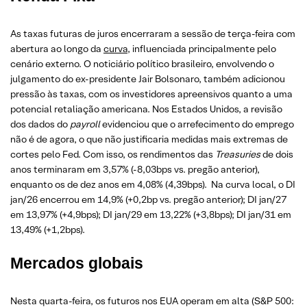
As taxas futuras de juros encerraram a sessão de terça-feira com
abertura ao longo da
curva
, influenciada principalmente pelo
cenário externo. O noticiário político brasileiro, envolvendo o
julgamento do ex-presidente Jair Bolsonaro, também adicionou
pressão às taxas, com os investidores apreensivos quanto a uma
potencial retaliação americana. Nos Estados Unidos, a revisão
dos dados do
payroll
evidenciou que o arrefecimento do emprego
não é de agora, o que não justificaria medidas mais extremas de
cortes pelo Fed. Com isso, os rendimentos das
Treasuries
de dois
anos terminaram em 3,57% (-8,03bps vs. pregão anterior),
enquanto os de dez anos em 4,08% (4,39bps). Na curva local, o DI
jan/26 encerrou em 14,9% (+0,2bp vs. pregão anterior); DI jan/27
em 13,97% (+4,9bps); DI jan/29 em 13,22% (+3,8bps); DI jan/31 em
13,49% (+1,2bps).
Mercados globais
Nesta quarta-feira, os futuros nos EUA operam em alta (S&P 500: