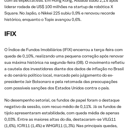
com as expectativas. Em Hong Kong, Alibaba subiu 2,1% após
liderar rodada de US$ 100 milhões na startup de robótica X
Square. No Japão, o Nikkei 225 subiu 0,9% e renovou recorde
histórico, enquanto o Topix avançou 0,6%.
IFIX
O Índice de Fundos Imobiliários (IFIX) encerrou a terça-feira com
queda de 0,10%, realizando uma pequena correção após renovar
sua máxima histórica na segunda-feira (08). O movimento refletiu
a cautela dos investidores diante dos dados de inflação no Brasil
e do cenário político local, marcado pelo julgamento do ex-
presidente Jair Bolsonaro e pela retomada das preocupações
com possíveis sanções dos Estados Unidos contra o país.
No desempenho setorial, os fundos de papel foram o destaque
negativo da sessão, com recuo médio de 0,11%. Já os fundos de
tijolo apresentaram estabilidade, com queda média de apenas
0,03%. Entre as maiores altas do dia, destacaram-se VILG11
(1,6%), ICRI11 (1,4%) e WHGR11 (1,3%). Nas principais quedas,