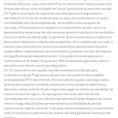
Analistas Técnicos, que visam identificar os movimentos mais prováveis dos
preços dos ativos, com utilização de “stops” para limitar as possíveis perdas.
Ação é uma fração do capital de uma empresa que é negociada no
mercado. É um título de renda variável, ou seja, um investimento no qual a
rentabilidade não é preestabelecida, varia conforme as cotações de
mercado. O investimento em ações é um investimento de alto risco e os
desempenhos anteriores não são necessariamente indicativos de resultados
futuros e nenhuma declaração ou garantia, de forma expressa ou implícita, é
feita neste material em relação a desempenhos. As condições de mercado, o
cenário macroeconômico, os eventos específicos da empresa e do setor
podem afetar o desempenho do investimento, podendo resultar até mesmo
em significativas perdas patrimoniais. A duração recomendada para o
investimento é de médio-longo prazo. Não há quaisquer garantias sobre o
patrimônio do cliente neste tipo de produto.
O investimento em opções é preferencialmente indicado para
investidores de perfil agressivo, de acordo com a política de suitability
praticada pela XP Investimentos. No mercado de opções, são negociados
direitos de compra ou venda de um bem por preço fixado em data futura,
devendo o adquirente do direito negociado pagar um prêmio ao vendedor tal
como num acordo seguro. As operações com esses derivativos são
consideradas de risco muito alto por apresentarem altas relações de risco e
retorno e algumas posições apresentarem a possibilidade de perdas
superiores ao capital investido. A duração recomendada para o investimento
é de curto prazo e o patrimônio do cliente não está garantido neste tipo de
produto.