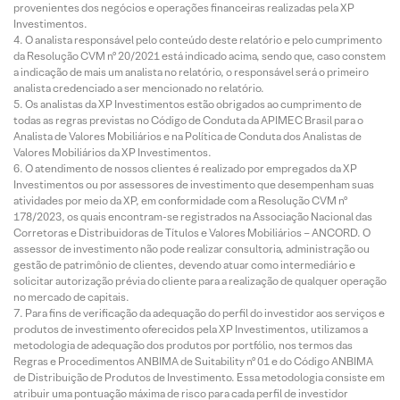
provenientes dos negócios e operações financeiras realizadas pela XP
Investimentos.
O analista responsável pelo conteúdo deste relatório e pelo cumprimento
da Resolução CVM nº 20/2021 está indicado acima, sendo que, caso constem
a indicação de mais um analista no relatório, o responsável será o primeiro
analista credenciado a ser mencionado no relatório.
Os analistas da XP Investimentos estão obrigados ao cumprimento de
todas as regras previstas no Código de Conduta da APIMEC Brasil para o
Analista de Valores Mobiliários e na Política de Conduta dos Analistas de
Valores Mobiliários da XP Investimentos.
O atendimento de nossos clientes é realizado por empregados da XP
Investimentos ou por assessores de investimento que desempenham suas
atividades por meio da XP, em conformidade com a Resolução CVM nº
178/2023, os quais encontram-se registrados na Associação Nacional das
Corretoras e Distribuidoras de Títulos e Valores Mobiliários – ANCORD. O
assessor de investimento não pode realizar consultoria, administração ou
gestão de patrimônio de clientes, devendo atuar como intermediário e
solicitar autorização prévia do cliente para a realização de qualquer operação
no mercado de capitais.
Para fins de verificação da adequação do perfil do investidor aos serviços e
produtos de investimento oferecidos pela XP Investimentos, utilizamos a
metodologia de adequação dos produtos por portfólio, nos termos das
Regras e Procedimentos ANBIMA de Suitability nº 01 e do Código ANBIMA
de Distribuição de Produtos de Investimento. Essa metodologia consiste em
atribuir uma pontuação máxima de risco para cada perfil de investidor