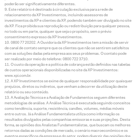
poderão ser significativamente diferentes.
Este relatório é destinado à circulação exclusiva para a rede de
relacionamento da XP Investimentos, incluindo assessores de
investimentos da XP e clientes da XP, podendo também ser divulgado no site
da XP. Fica proibida sua reprodução ou redistribuição para qualquer pessoa,
no todo ou em parte, qualquer que seja o propósito, sem o prévio
consentimento expresso da XP Investimentos.
0800 77 20202. A Ouvidoria da XP Investimentos tem a missão de servir
de canal de contato sempre que os clientes que não se sentirem satisfeitos
com as soluções dadas pela empresa aos seus problemas. O contato pode
ser realizado por meio do telefone: 0800 722 3710.
O custo da operação e a política de cobrança estão definidos nas tabelas
de custos operacionais disponibilizadas no site da XP Investimentos:
www.xpi.com.br.
A XP Investimentos se exime de qualquer responsabilidade por quaisquer
prejuízos, diretos ou indiretos, que venham a decorrer da utilização deste
relatório ou seu conteúdo.
A Avaliação Técnica e a Avaliação de Fundamentos seguem diferentes
metodologias de análise. A Análise Técnica é executada seguindo conceitos
como tendência, suporte, resistência, candles, volumes, médias móveis
entre outros. Já a Análise Fundamentalista utiliza como informação os
resultados divulgados pelas companhias emissoras e suas projeções. Desta
forma, as opiniões dos Analistas Fundamentalistas, que buscam os melhores
retornos dadas as condições de mercado, o cenário macroeconômico e os
eventos específicos da empresa e do setor, podem divergir das opiniões dos