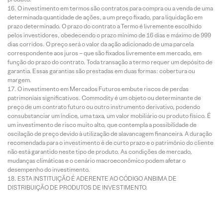
O investimento em termos são contratos para compra ou a venda de uma
determinada quantidade de ações, a um preço fixado, para liquidação em
prazo determinado. O prazo do contrato a Termo é livremente escolhido
pelos investidores, obedecendo o prazo mínimo de 16 dias e máximo de 999
dias corridos. O preço será o valor da ação adicionado de uma parcela
correspondente aos juros – que são fixados livremente em mercado, em
função do prazo do contrato. Toda transação a termo requer um depósito de
garantia. Essas garantias são prestadas em duas formas: cobertura ou
margem.
O investimento em Mercados Futuros embute riscos de perdas
patrimoniais significativos. Commodity é um objeto ou determinante de
preço de um contrato futuro ou outro instrumento derivativo, podendo
consubstanciar um índice, uma taxa, um valor mobiliário ou produto físico. É
um investimento de risco muito alto, que contempla a possibilidade de
oscilação de preço devido à utilização de alavancagem financeira. A duração
recomendada para o investimento é de curto prazo e o patrimônio do cliente
não está garantido neste tipo de produto. As condições de mercado,
mudanças climáticas e o cenário macroeconômico podem afetar o
desempenho do investimento.
ESTA INSTITUIÇÃO É ADERENTE AO CÓDIGO ANBIMA DE
DISTRIBUIÇÃO DE PRODUTOS DE INVESTIMENTO.