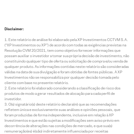
Disclaimer:
Este relatório de análise foi elaborado pela XP Investimentos CCTVM S.A.
(“XP Investimentos ou XP”) de acordo com todas as exigências previstas na
Resolução CVM 20/2021, tem como objetivo fornecer informações que
possam auxiliar o investidor a tomar sua própria decisão de investimento, não
constituindo qualquer tipo de oferta ou solicitação de compra e/ou venda de
qualquer produto. As informações contidas neste relatório são consideradas
válidas na data de sua divulgação e foram obtidas de fontes públicas. A XP
Investimentos não se responsabiliza por qualquer decisão tomada pelo
cliente com base no presente relatório.
Este relatório foi elaborado considerando a classificação de risco dos
produtos de modo a gerar resultados de alocação para cada perfil de
investidor.
O(s) signatário(s) deste relatório declara(m) que as recomendações
refletem única e exclusivamente suas análises e opiniões pessoais, que
foram produzidas de forma independente, inclusive em relação à XP
Investimentos e que estão sujeitas a modificações sem aviso prévio em
decorrência de alterações nas condições de mercado, e que sua(s)
remuneração(es) é(são) indiretamente influenciada por receitas