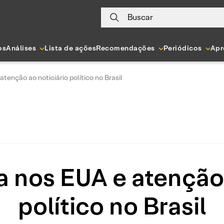
Buscar
os
Análises
Lista de ações
Recomendações
Periódicos
Apr
tenção ao noticiário político no Brasil
 nos EUA e atenção 
político no Brasil