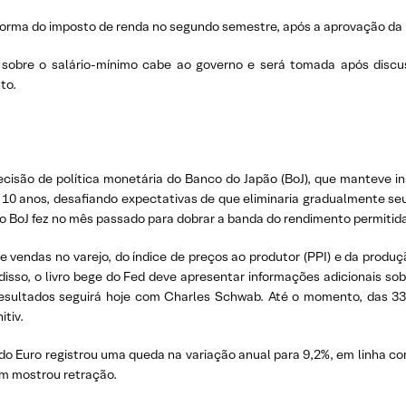
orma do imposto de renda no segundo semestre, após a aprovação da re
sobre o salário-mínimo cabe ao governo e será tomada após discuss
to.
cisão de política monetária do Banco do Japão (BoJ), que manteve ina
de 10 anos, desafiando expectativas de que eliminaria gradualmente s
o BoJ fez no mês passado para dobrar a banda do rendimento permitida 
de vendas no varejo, do índice de preços ao produtor (PPI) e da produ
isso, o livro bege do Fed deve apresentar informações adicionais so
esultados seguirá hoje com Charles Schwab. Até o momento, das 3
itiv.
a do Euro registrou uma queda na variação anual para 9,2%, em linha c
ém mostrou retração.