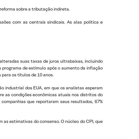
forma sobre a tributação indireta.
ões com as centrais sindicais. As alas política e
lteradas suas taxas de juros ultrabaixas, incluindo
eu programa de estímulo após o aumento da inflação
para os títulos de 10 anos.
ção industrial dos EUA, em que os analistas esperam
bre as condições econômicas atuais nos distritos do
3 companhias que reportaram seus resultados, 67%
om as estimativas do consenso. O núcleo do CPI, que