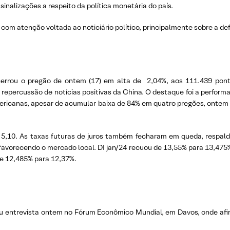
inalizações a respeito da política monetária do país.
 com atenção voltada ao noticiário político, principalmente sobre a def
rrou o pregão de ontem (17) em alta de 2,04%, aos 111.439 ponto
 repercussão de notícias positivas da China. O destaque foi a perfor
mericanas, apesar de acumular baixa de 84% em quatro pregões, ontem 
 5,10. As taxas futuras de juros também fecharam em queda, respald
 favorecendo o mercado local. DI jan/24 recuou de 13,55% para 13,475%
de 12,485% para 12,37%.
u entrevista ontem no Fórum Econômico Mundial, em Davos, onde af