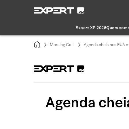
Expert XP 2026
Quem som
Morning Call
Agenda cheia nos EUA e a
Agenda cheia