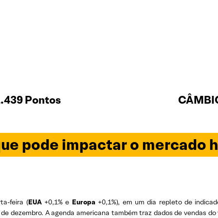
.439 Pontos
CÂMBIO
ue pode impactar o mercado h
-feira (
EUA
+0,1% e
Europa
+0,1%), em um dia repleto de indica
) de dezembro. A agenda americana também traz dados de vendas do var