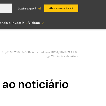
login expert
Abra sua conta XP
enda a Investir
Vídeos
18/01/2023 08:57:00 • Atualizado em 18/01/2023 09:11:00
24 minutos de leitura
ao noticiário