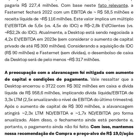
pagaria R$ 227,4 milhões. Com base neste
fato relevante
, a
Fasternet fechará 2022 com um EBITDA de ~ R$ 58,5 milhões e
receita líquida de ~R$ 116 milhões. Este valor implica um múltiplo
EV/EBITDA de 5,6x (vs. 4,5x do IDC) e R$~2,8k EV/Clientes (vs.
~R$2,2k do IDC). Atualmente, a Desktop está sendo negociada a
4,2x EV/EBITDA em 2023e (sem considerar o aumento de capital
privado de até R$ 300 milhões). Considerando a aquisição da IDC
(R$ 90 milhões) e Fasternet (sem dívidas), o desembolso de caixa
da Desktop será de pelo menos ~R$ 317 milhões.
A preocupação com a alavancagem foi mitigada com aumento
de capital e condições de pagamento.
Vale ressaltar que a
Desktop encerrou o 3T22 com R$ 302 milhões em caixa e dívida
líquida de R$ 958,6 milhões, implicando dívida líquida/EBITDA de
3,3x LTM (2,5x anualizando o nível de EBITDA do último trimestre).
Após o aumento de capital de R$ 300 milhões, a alavancagem
atingirá ~2,3x LTM ND/EBITDA e ~1,7x ND/EBITDA pro forma
anualizado. Além disso, o fechamento ainda está pendente e,
portanto, o pagamento ainda não foi feito.
Com isso, mantemos
nossa recomendação de Compra e preço-alvo de R$ 19,0/ação