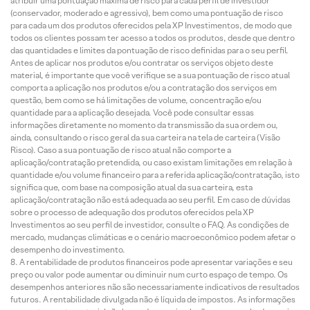
atribuir uma pontuação máxima de risco para cada perfil de investidor
(conservador, moderado e agressivo), bem como uma pontuação de risco
para cada um dos produtos oferecidos pela XP Investimentos, de modo que
todos os clientes possam ter acesso a todos os produtos, desde que dentro
das quantidades e limites da pontuação de risco definidas para o seu perfil.
Antes de aplicar nos produtos e/ou contratar os serviços objeto deste
material, é importante que você verifique se a sua pontuação de risco atual
comporta a aplicação nos produtos e/ou a contratação dos serviços em
questão, bem como se há limitações de volume, concentração e/ou
quantidade para a aplicação desejada. Você pode consultar essas
informações diretamente no momento da transmissão da sua ordem ou,
ainda, consultando o risco geral da sua carteira na tela de carteira (Visão
Risco). Caso a sua pontuação de risco atual não comporte a
aplicação/contratação pretendida, ou caso existam limitações em relação à
quantidade e/ou volume financeiro para a referida aplicação/contratação, isto
significa que, com base na composição atual da sua carteira, esta
aplicação/contratação não está adequada ao seu perfil. Em caso de dúvidas
sobre o processo de adequação dos produtos oferecidos pela XP
Investimentos ao seu perfil de investidor, consulte o FAQ. As condições de
mercado, mudanças climáticas e o cenário macroeconômico podem afetar o
desempenho do investimento.
A rentabilidade de produtos financeiros pode apresentar variações e seu
preço ou valor pode aumentar ou diminuir num curto espaço de tempo. Os
desempenhos anteriores não são necessariamente indicativos de resultados
futuros. A rentabilidade divulgada não é líquida de impostos. As informações