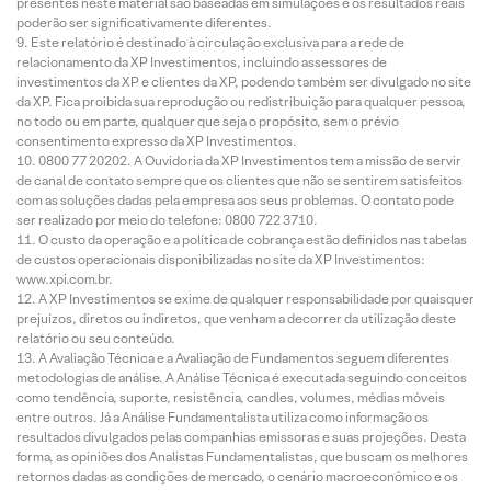
presentes neste material são baseadas em simulações e os resultados reais
poderão ser significativamente diferentes.
Este relatório é destinado à circulação exclusiva para a rede de
relacionamento da XP Investimentos, incluindo assessores de
investimentos da XP e clientes da XP, podendo também ser divulgado no site
da XP. Fica proibida sua reprodução ou redistribuição para qualquer pessoa,
no todo ou em parte, qualquer que seja o propósito, sem o prévio
consentimento expresso da XP Investimentos.
0800 77 20202. A Ouvidoria da XP Investimentos tem a missão de servir
de canal de contato sempre que os clientes que não se sentirem satisfeitos
com as soluções dadas pela empresa aos seus problemas. O contato pode
ser realizado por meio do telefone: 0800 722 3710.
O custo da operação e a política de cobrança estão definidos nas tabelas
de custos operacionais disponibilizadas no site da XP Investimentos:
www.xpi.com.br.
A XP Investimentos se exime de qualquer responsabilidade por quaisquer
prejuízos, diretos ou indiretos, que venham a decorrer da utilização deste
relatório ou seu conteúdo.
A Avaliação Técnica e a Avaliação de Fundamentos seguem diferentes
metodologias de análise. A Análise Técnica é executada seguindo conceitos
como tendência, suporte, resistência, candles, volumes, médias móveis
entre outros. Já a Análise Fundamentalista utiliza como informação os
resultados divulgados pelas companhias emissoras e suas projeções. Desta
forma, as opiniões dos Analistas Fundamentalistas, que buscam os melhores
retornos dadas as condições de mercado, o cenário macroeconômico e os