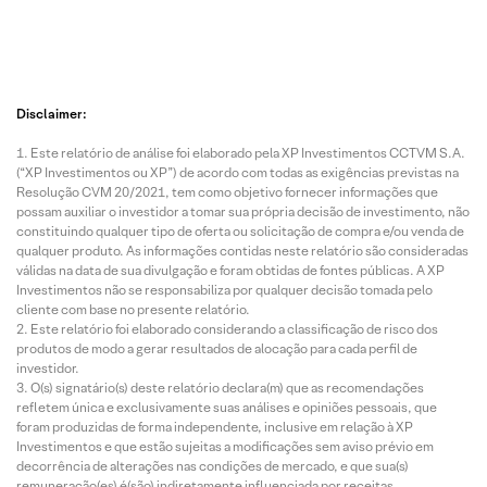
Disclaimer:
Este relatório de análise foi elaborado pela XP Investimentos CCTVM S.A.
(“XP Investimentos ou XP”) de acordo com todas as exigências previstas na
Resolução CVM 20/2021, tem como objetivo fornecer informações que
possam auxiliar o investidor a tomar sua própria decisão de investimento, não
constituindo qualquer tipo de oferta ou solicitação de compra e/ou venda de
qualquer produto. As informações contidas neste relatório são consideradas
válidas na data de sua divulgação e foram obtidas de fontes públicas. A XP
Investimentos não se responsabiliza por qualquer decisão tomada pelo
cliente com base no presente relatório.
Este relatório foi elaborado considerando a classificação de risco dos
produtos de modo a gerar resultados de alocação para cada perfil de
investidor.
O(s) signatário(s) deste relatório declara(m) que as recomendações
refletem única e exclusivamente suas análises e opiniões pessoais, que
foram produzidas de forma independente, inclusive em relação à XP
Investimentos e que estão sujeitas a modificações sem aviso prévio em
decorrência de alterações nas condições de mercado, e que sua(s)
remuneração(es) é(são) indiretamente influenciada por receitas