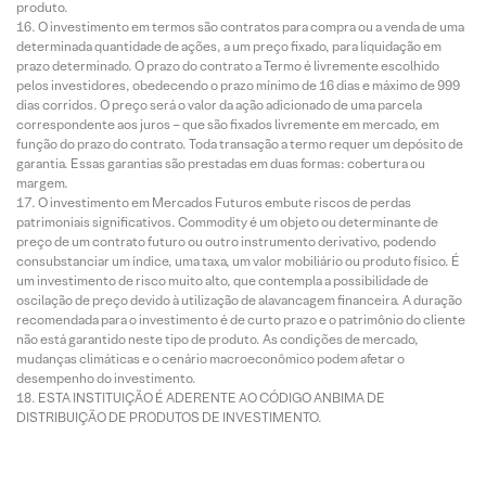
produto.
O investimento em termos são contratos para compra ou a venda de uma
determinada quantidade de ações, a um preço fixado, para liquidação em
prazo determinado. O prazo do contrato a Termo é livremente escolhido
pelos investidores, obedecendo o prazo mínimo de 16 dias e máximo de 999
dias corridos. O preço será o valor da ação adicionado de uma parcela
correspondente aos juros – que são fixados livremente em mercado, em
função do prazo do contrato. Toda transação a termo requer um depósito de
garantia. Essas garantias são prestadas em duas formas: cobertura ou
margem.
O investimento em Mercados Futuros embute riscos de perdas
patrimoniais significativos. Commodity é um objeto ou determinante de
preço de um contrato futuro ou outro instrumento derivativo, podendo
consubstanciar um índice, uma taxa, um valor mobiliário ou produto físico. É
um investimento de risco muito alto, que contempla a possibilidade de
oscilação de preço devido à utilização de alavancagem financeira. A duração
recomendada para o investimento é de curto prazo e o patrimônio do cliente
não está garantido neste tipo de produto. As condições de mercado,
mudanças climáticas e o cenário macroeconômico podem afetar o
desempenho do investimento.
ESTA INSTITUIÇÃO É ADERENTE AO CÓDIGO ANBIMA DE
DISTRIBUIÇÃO DE PRODUTOS DE INVESTIMENTO.