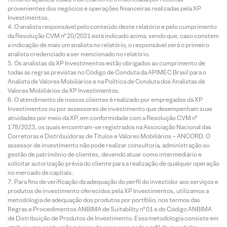
provenientes dos negócios e operações financeiras realizadas pela XP
Investimentos.
O analista responsável pelo conteúdo deste relatório e pelo cumprimento
da Resolução CVM nº 20/2021 está indicado acima, sendo que, caso constem
a indicação de mais um analista no relatório, o responsável será o primeiro
analista credenciado a ser mencionado no relatório.
Os analistas da XP Investimentos estão obrigados ao cumprimento de
todas as regras previstas no Código de Conduta da APIMEC Brasil para o
Analista de Valores Mobiliários e na Política de Conduta dos Analistas de
Valores Mobiliários da XP Investimentos.
O atendimento de nossos clientes é realizado por empregados da XP
Investimentos ou por assessores de investimento que desempenham suas
atividades por meio da XP, em conformidade com a Resolução CVM nº
178/2023, os quais encontram-se registrados na Associação Nacional das
Corretoras e Distribuidoras de Títulos e Valores Mobiliários – ANCORD. O
assessor de investimento não pode realizar consultoria, administração ou
gestão de patrimônio de clientes, devendo atuar como intermediário e
solicitar autorização prévia do cliente para a realização de qualquer operação
no mercado de capitais.
Para fins de verificação da adequação do perfil do investidor aos serviços e
produtos de investimento oferecidos pela XP Investimentos, utilizamos a
metodologia de adequação dos produtos por portfólio, nos termos das
Regras e Procedimentos ANBIMA de Suitability nº 01 e do Código ANBIMA
de Distribuição de Produtos de Investimento. Essa metodologia consiste em