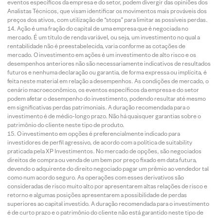
eventos específicos da empresa e do setor, podem divergir das opiniões dos
Analistas Técnicos, que visam identificar os movimentos mais prováveis dos
preços dos ativos, com utilização de “stops” para limitar as possíveis perdas.
Ação é uma fração do capital de uma empresa que é negociada no
mercado. É um título de renda variável, ou seja, um investimento no qual a
rentabilidade não é preestabelecida, varia conforme as cotações de
mercado. O investimento em ações é um investimento de alto risco e os
desempenhos anteriores não são necessariamente indicativos de resultados
futuros e nenhuma declaração ou garantia, de forma expressa ou implícita, é
feita neste material em relação a desempenhos. As condições de mercado, o
cenário macroeconômico, os eventos específicos da empresa e do setor
podem afetar o desempenho do investimento, podendo resultar até mesmo
em significativas perdas patrimoniais. A duração recomendada para o
investimento é de médio-longo prazo. Não há quaisquer garantias sobre o
patrimônio do cliente neste tipo de produto.
O investimento em opções é preferencialmente indicado para
investidores de perfil agressivo, de acordo com a política de suitability
praticada pela XP Investimentos. No mercado de opções, são negociados
direitos de compra ou venda de um bem por preço fixado em data futura,
devendo o adquirente do direito negociado pagar um prêmio ao vendedor tal
como num acordo seguro. As operações com esses derivativos são
consideradas de risco muito alto por apresentarem altas relações de risco e
retorno e algumas posições apresentarem a possibilidade de perdas
superiores ao capital investido. A duração recomendada para o investimento
é de curto prazo e o patrimônio do cliente não está garantido neste tipo de