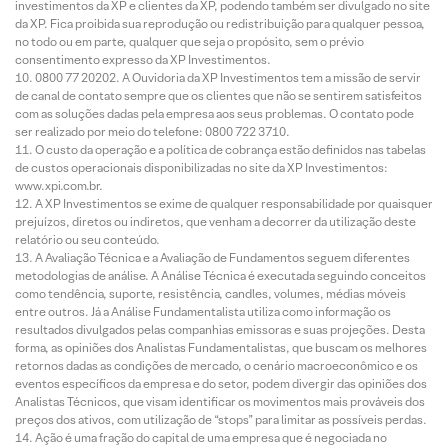
investimentos da XP e clientes da XP, podendo também ser divulgado no site
da XP. Fica proibida sua reprodução ou redistribuição para qualquer pessoa,
no todo ou em parte, qualquer que seja o propósito, sem o prévio
consentimento expresso da XP Investimentos.
0800 77 20202. A Ouvidoria da XP Investimentos tem a missão de servir
de canal de contato sempre que os clientes que não se sentirem satisfeitos
com as soluções dadas pela empresa aos seus problemas. O contato pode
ser realizado por meio do telefone: 0800 722 3710.
O custo da operação e a política de cobrança estão definidos nas tabelas
de custos operacionais disponibilizadas no site da XP Investimentos:
www.xpi.com.br.
A XP Investimentos se exime de qualquer responsabilidade por quaisquer
prejuízos, diretos ou indiretos, que venham a decorrer da utilização deste
relatório ou seu conteúdo.
A Avaliação Técnica e a Avaliação de Fundamentos seguem diferentes
metodologias de análise. A Análise Técnica é executada seguindo conceitos
como tendência, suporte, resistência, candles, volumes, médias móveis
entre outros. Já a Análise Fundamentalista utiliza como informação os
resultados divulgados pelas companhias emissoras e suas projeções. Desta
forma, as opiniões dos Analistas Fundamentalistas, que buscam os melhores
retornos dadas as condições de mercado, o cenário macroeconômico e os
eventos específicos da empresa e do setor, podem divergir das opiniões dos
Analistas Técnicos, que visam identificar os movimentos mais prováveis dos
preços dos ativos, com utilização de “stops” para limitar as possíveis perdas.
Ação é uma fração do capital de uma empresa que é negociada no