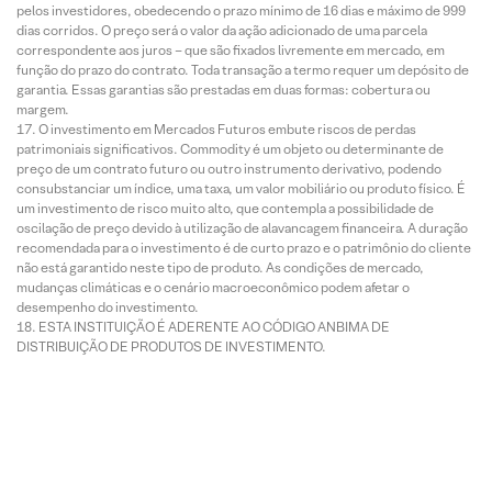
pelos investidores, obedecendo o prazo mínimo de 16 dias e máximo de 999
dias corridos. O preço será o valor da ação adicionado de uma parcela
correspondente aos juros – que são fixados livremente em mercado, em
função do prazo do contrato. Toda transação a termo requer um depósito de
garantia. Essas garantias são prestadas em duas formas: cobertura ou
margem.
O investimento em Mercados Futuros embute riscos de perdas
patrimoniais significativos. Commodity é um objeto ou determinante de
preço de um contrato futuro ou outro instrumento derivativo, podendo
consubstanciar um índice, uma taxa, um valor mobiliário ou produto físico. É
um investimento de risco muito alto, que contempla a possibilidade de
oscilação de preço devido à utilização de alavancagem financeira. A duração
recomendada para o investimento é de curto prazo e o patrimônio do cliente
não está garantido neste tipo de produto. As condições de mercado,
mudanças climáticas e o cenário macroeconômico podem afetar o
desempenho do investimento.
ESTA INSTITUIÇÃO É ADERENTE AO CÓDIGO ANBIMA DE
DISTRIBUIÇÃO DE PRODUTOS DE INVESTIMENTO.