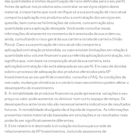
das quantidades e limites da pontuação de risco definidas para o seu perfil.
Antes de aplicar nos produtos e/ou contratar os serviços objeto deste
material, é importante que você verifique se a sua pontuação de risco atual
comporta a aplicação nos produtos e/ou a contratação dos serviços em
questão, bem como se há limitações de volume, concentração e/ou
quantidade para a aplicação desejada. Você pode consultar essas
informações diretamente no momento da transmissão da sua ordem ou,
ainda, consultando o risco geral da sua carteira na tela de carteira (Visão
Risco). Caso a sua pontuação de risco atual não comporte a
aplicação/contratação pretendida, ou caso existam limitações em relação à
quantidade e/ou volume financeiro para a referida aplicação/contratação, isto
significa que, com base na composição atual da sua carteira, esta
aplicação/contratação não está adequada ao seu perfil. Em caso de dúvidas
sobre o processo de adequação dos produtos oferecidos pela XP
Investimentos ao seu perfil de investidor, consulte o FAQ. As condições de
mercado, mudanças climáticas e o cenário macroeconômico podem afetar o
desempenho do investimento.
A rentabilidade de produtos financeiros pode apresentar variações e seu
preço ou valor pode aumentar ou diminuir num curto espaço de tempo. Os
desempenhos anteriores não são necessariamente indicativos de resultados
futuros. A rentabilidade divulgada não é líquida de impostos. As informações
presentes neste material são baseadas em simulações e os resultados reais
poderão ser significativamente diferentes.
Este relatório é destinado à circulação exclusiva para a rede de
relacionamento da XP Investimentos, incluindo assessores de