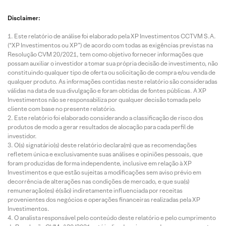
Disclaimer:
Este relatório de análise foi elaborado pela XP Investimentos CCTVM S.A.
(“XP Investimentos ou XP”) de acordo com todas as exigências previstas na
Resolução CVM 20/2021, tem como objetivo fornecer informações que
possam auxiliar o investidor a tomar sua própria decisão de investimento, não
constituindo qualquer tipo de oferta ou solicitação de compra e/ou venda de
qualquer produto. As informações contidas neste relatório são consideradas
válidas na data de sua divulgação e foram obtidas de fontes públicas. A XP
Investimentos não se responsabiliza por qualquer decisão tomada pelo
cliente com base no presente relatório.
Este relatório foi elaborado considerando a classificação de risco dos
produtos de modo a gerar resultados de alocação para cada perfil de
investidor.
O(s) signatário(s) deste relatório declara(m) que as recomendações
refletem única e exclusivamente suas análises e opiniões pessoais, que
foram produzidas de forma independente, inclusive em relação à XP
Investimentos e que estão sujeitas a modificações sem aviso prévio em
decorrência de alterações nas condições de mercado, e que sua(s)
remuneração(es) é(são) indiretamente influenciada por receitas
provenientes dos negócios e operações financeiras realizadas pela XP
Investimentos.
O analista responsável pelo conteúdo deste relatório e pelo cumprimento