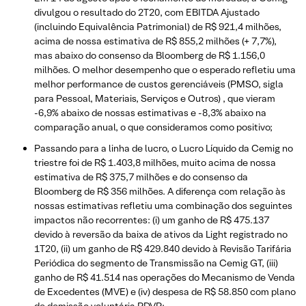
divulgou o resultado do 2T20, com EBITDA Ajustado
(incluindo Equivalência Patrimonial) de R$ 921,4 milhões,
acima de nossa estimativa de R$ 855,2 milhões (+ 7,7%),
mas abaixo do consenso da Bloomberg de R$ 1.156,0
milhões. O melhor desempenho que o esperado refletiu uma
melhor performance de custos gerenciáveis (PMSO, sigla
para Pessoal, Materiais, Serviços e Outros) , que vieram
-6,9% abaixo de nossas estimativas e -8,3% abaixo na
comparação anual, o que consideramos como positivo;
Passando para a linha de lucro, o Lucro Líquido da Cemig no
triestre foi de R$ 1.403,8 milhões, muito acima de nossa
estimativa de R$ 375,7 milhões e do consenso da
Bloomberg de R$ 356 milhões. A diferença com relação às
nossas estimativas refletiu uma combinação dos seguintes
impactos não recorrentes: (i) um ganho de R$ 475.137
devido à reversão da baixa de ativos da Light registrado no
1T20, (ii) um ganho de R$ 429.840 devido à Revisão Tarifária
Periódica do segmento de Transmissão na Cemig GT, (iii)
ganho de R$ 41.514 nas operações do Mecanismo de Venda
de Excedentes (MVE) e (iv) despesa de R$ 58.850 com plano