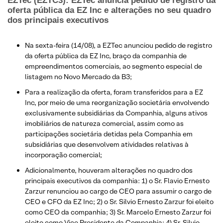
EZTec (EZTC3): EZTec anuncia pedido de registro da
oferta pública da EZ Inc e alterações no seu quadro
dos principais executivos
Na sexta-feira (14/08), a EZTec anunciou pedido de registro
da oferta pública da EZ Inc, braço da companhia de
empreendimentos comerciais, ao segmento especial de
listagem no Novo Mercado da B3;
Para a realização da oferta, foram transferidos para a EZ
Inc, por meio de uma reorganização societária envolvendo
exclusivamente subsidiárias da Companhia, alguns ativos
imobiliários de natureza comercial, assim como as
participações societária detidas pela Companhia em
subsidiárias que desenvolvem atividades relativas à
incorporação comercial;
Adicionalmente, houveram alterações no quadro dos
principais executivos da companhia: 1) o Sr. Flavio Ernesto
Zarzur renunciou ao cargo de CEO para assumir o cargo de
CEO e CFO da EZ Inc; 2) o Sr. Silvio Ernesto Zarzur foi eleito
como CEO da companhia; 3) Sr. Marcelo Ernesto Zarzur foi
eleito como Vice Presidente da Companhia; 4) Sr. Silvio