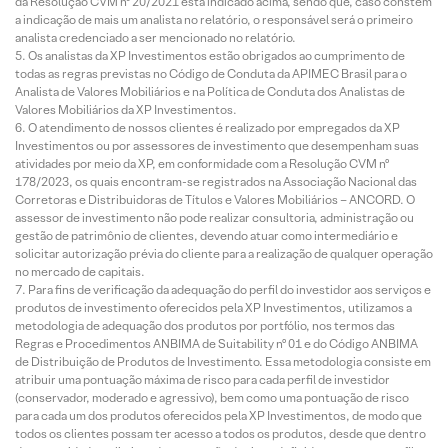
da Resolução CVM nº 20/2021 está indicado acima, sendo que, caso constem
a indicação de mais um analista no relatório, o responsável será o primeiro
analista credenciado a ser mencionado no relatório.
Os analistas da XP Investimentos estão obrigados ao cumprimento de
todas as regras previstas no Código de Conduta da APIMEC Brasil para o
Analista de Valores Mobiliários e na Política de Conduta dos Analistas de
Valores Mobiliários da XP Investimentos.
O atendimento de nossos clientes é realizado por empregados da XP
Investimentos ou por assessores de investimento que desempenham suas
atividades por meio da XP, em conformidade com a Resolução CVM nº
178/2023, os quais encontram-se registrados na Associação Nacional das
Corretoras e Distribuidoras de Títulos e Valores Mobiliários – ANCORD. O
assessor de investimento não pode realizar consultoria, administração ou
gestão de patrimônio de clientes, devendo atuar como intermediário e
solicitar autorização prévia do cliente para a realização de qualquer operação
no mercado de capitais.
Para fins de verificação da adequação do perfil do investidor aos serviços e
produtos de investimento oferecidos pela XP Investimentos, utilizamos a
metodologia de adequação dos produtos por portfólio, nos termos das
Regras e Procedimentos ANBIMA de Suitability nº 01 e do Código ANBIMA
de Distribuição de Produtos de Investimento. Essa metodologia consiste em
atribuir uma pontuação máxima de risco para cada perfil de investidor
(conservador, moderado e agressivo), bem como uma pontuação de risco
para cada um dos produtos oferecidos pela XP Investimentos, de modo que
todos os clientes possam ter acesso a todos os produtos, desde que dentro