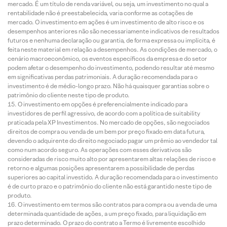
mercado. É um título de renda variável, ou seja, um investimento no qual a
rentabilidade não é preestabelecida, varia conforme as cotações de
mercado. O investimento em ações é um investimento de alto risco e os
desempenhos anteriores não são necessariamente indicativos de resultados
futuros e nenhuma declaração ou garantia, de forma expressa ou implícita, é
feita neste material em relação a desempenhos. As condições de mercado, o
cenário macroeconômico, os eventos específicos da empresa e do setor
podem afetar o desempenho do investimento, podendo resultar até mesmo
em significativas perdas patrimoniais. A duração recomendada para o
investimento é de médio-longo prazo. Não há quaisquer garantias sobre o
patrimônio do cliente neste tipo de produto.
O investimento em opções é preferencialmente indicado para
investidores de perfil agressivo, de acordo com a política de suitability
praticada pela XP Investimentos. No mercado de opções, são negociados
direitos de compra ou venda de um bem por preço fixado em data futura,
devendo o adquirente do direito negociado pagar um prêmio ao vendedor tal
como num acordo seguro. As operações com esses derivativos são
consideradas de risco muito alto por apresentarem altas relações de risco e
retorno e algumas posições apresentarem a possibilidade de perdas
superiores ao capital investido. A duração recomendada para o investimento
é de curto prazo e o patrimônio do cliente não está garantido neste tipo de
produto.
O investimento em termos são contratos para compra ou a venda de uma
determinada quantidade de ações, a um preço fixado, para liquidação em
prazo determinado. O prazo do contrato a Termo é livremente escolhido