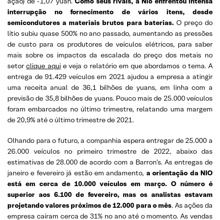
ação) de -1,07 yuan.
Como seus rivais, a Nio enfrentou intensa
interrupção no fornecimento de vários itens, desde
semicondutores a materiais brutos para baterias.
O preço do
lítio subiu quase 500% no ano passado, aumentando as pressões
de custo para os produtores de veículos elétricos, para saber
mais sobre os impactos da escalada do preço dos metais no
setor
clique aqui
e veja o relatório em que abordamos o tema. A
entrega de 91.429 veículos em 2021 ajudou a empresa a atingir
uma receita anual de 36,1 bilhões de yuans, em linha com a
previsão de 35,8 bilhões de yuans. Pouco mais de 25.000 veículos
foram embarcados no último trimestre, relatando uma margem
de 20,9% até o último trimestre de 2021.
Olhando para o futuro, a companhia espera entregar de 25.000 a
26.000 veículos no primeiro trimestre de 2022, abaixo das
estimativas de 28.000 de acordo com a Barron’s. As entregas de
janeiro e fevereiro já estão em andamento,
a orientação da NIO
está em cerca de 10.000 veículos em março. O número é
superior aos 6.100 de fevereiro, mas os analistas estavam
projetando valores próximos de 12.000 para o mês
. As ações da
empresa caíram cerca de 31% no ano até o momento. As vendas