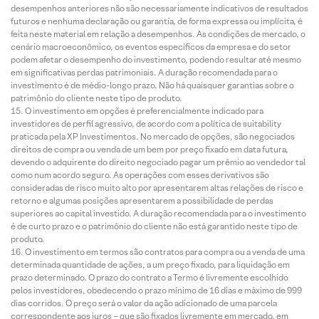
desempenhos anteriores não são necessariamente indicativos de resultados
futuros e nenhuma declaração ou garantia, de forma expressa ou implícita, é
feita neste material em relação a desempenhos. As condições de mercado, o
cenário macroeconômico, os eventos específicos da empresa e do setor
podem afetar o desempenho do investimento, podendo resultar até mesmo
em significativas perdas patrimoniais. A duração recomendada para o
investimento é de médio-longo prazo. Não há quaisquer garantias sobre o
patrimônio do cliente neste tipo de produto.
O investimento em opções é preferencialmente indicado para
investidores de perfil agressivo, de acordo com a política de suitability
praticada pela XP Investimentos. No mercado de opções, são negociados
direitos de compra ou venda de um bem por preço fixado em data futura,
devendo o adquirente do direito negociado pagar um prêmio ao vendedor tal
como num acordo seguro. As operações com esses derivativos são
consideradas de risco muito alto por apresentarem altas relações de risco e
retorno e algumas posições apresentarem a possibilidade de perdas
superiores ao capital investido. A duração recomendada para o investimento
é de curto prazo e o patrimônio do cliente não está garantido neste tipo de
produto.
O investimento em termos são contratos para compra ou a venda de uma
determinada quantidade de ações, a um preço fixado, para liquidação em
prazo determinado. O prazo do contrato a Termo é livremente escolhido
pelos investidores, obedecendo o prazo mínimo de 16 dias e máximo de 999
dias corridos. O preço será o valor da ação adicionado de uma parcela
correspondente aos juros – que são fixados livremente em mercado, em