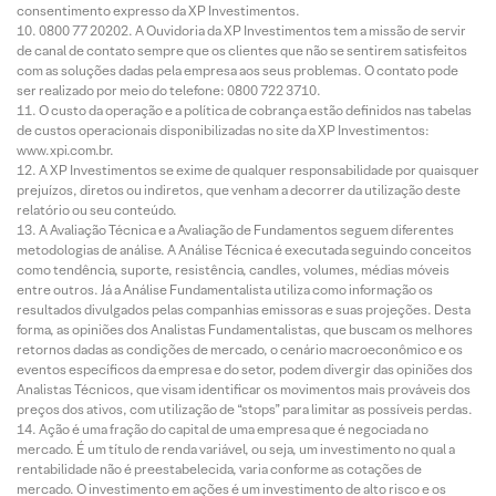
consentimento expresso da XP Investimentos.
0800 77 20202. A Ouvidoria da XP Investimentos tem a missão de servir
de canal de contato sempre que os clientes que não se sentirem satisfeitos
com as soluções dadas pela empresa aos seus problemas. O contato pode
ser realizado por meio do telefone: 0800 722 3710.
O custo da operação e a política de cobrança estão definidos nas tabelas
de custos operacionais disponibilizadas no site da XP Investimentos:
www.xpi.com.br.
A XP Investimentos se exime de qualquer responsabilidade por quaisquer
prejuízos, diretos ou indiretos, que venham a decorrer da utilização deste
relatório ou seu conteúdo.
A Avaliação Técnica e a Avaliação de Fundamentos seguem diferentes
metodologias de análise. A Análise Técnica é executada seguindo conceitos
como tendência, suporte, resistência, candles, volumes, médias móveis
entre outros. Já a Análise Fundamentalista utiliza como informação os
resultados divulgados pelas companhias emissoras e suas projeções. Desta
forma, as opiniões dos Analistas Fundamentalistas, que buscam os melhores
retornos dadas as condições de mercado, o cenário macroeconômico e os
eventos específicos da empresa e do setor, podem divergir das opiniões dos
Analistas Técnicos, que visam identificar os movimentos mais prováveis dos
preços dos ativos, com utilização de “stops” para limitar as possíveis perdas.
Ação é uma fração do capital de uma empresa que é negociada no
mercado. É um título de renda variável, ou seja, um investimento no qual a
rentabilidade não é preestabelecida, varia conforme as cotações de
mercado. O investimento em ações é um investimento de alto risco e os