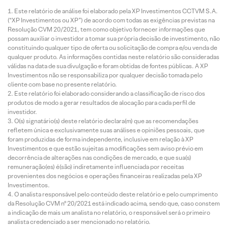
Este relatório de análise foi elaborado pela XP Investimentos CCTVM S.A.
(“XP Investimentos ou XP”) de acordo com todas as exigências previstas na
Resolução CVM 20/2021, tem como objetivo fornecer informações que
possam auxiliar o investidor a tomar sua própria decisão de investimento, não
constituindo qualquer tipo de oferta ou solicitação de compra e/ou venda de
qualquer produto. As informações contidas neste relatório são consideradas
válidas na data de sua divulgação e foram obtidas de fontes públicas. A XP
Investimentos não se responsabiliza por qualquer decisão tomada pelo
cliente com base no presente relatório.
Este relatório foi elaborado considerando a classificação de risco dos
produtos de modo a gerar resultados de alocação para cada perfil de
investidor.
O(s) signatário(s) deste relatório declara(m) que as recomendações
refletem única e exclusivamente suas análises e opiniões pessoais, que
foram produzidas de forma independente, inclusive em relação à XP
Investimentos e que estão sujeitas a modificações sem aviso prévio em
decorrência de alterações nas condições de mercado, e que sua(s)
remuneração(es) é(são) indiretamente influenciada por receitas
provenientes dos negócios e operações financeiras realizadas pela XP
Investimentos.
O analista responsável pelo conteúdo deste relatório e pelo cumprimento
da Resolução CVM nº 20/2021 está indicado acima, sendo que, caso constem
a indicação de mais um analista no relatório, o responsável será o primeiro
analista credenciado a ser mencionado no relatório.