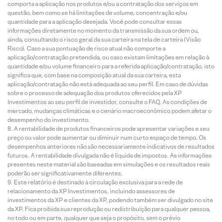
comporta a aplicação nos produtos e/ou a contratação dos serviços em
questão, bem como se há limitações de volume, concentração e/ou
quantidade para a aplicação desejada. Você pode consultar essas
informações diretamente no momento da transmissão da sua ordem ou,
ainda, consultando o risco geral da sua carteira na tela de carteira (Visão
Risco). Caso a sua pontuação de risco atual não comporte a
aplicação/contratação pretendida, ou caso existam limitações em relação à
quantidade e/ou volume financeiro para a referida aplicação/contratação, isto
significa que, com base na composição atual da sua carteira, esta
aplicação/contratação não está adequada ao seu perfil. Em caso de dúvidas
sobre o processo de adequação dos produtos oferecidos pela XP
Investimentos ao seu perfil de investidor, consulte o FAQ. As condições de
mercado, mudanças climáticas e o cenário macroeconômico podem afetar o
desempenho do investimento.
A rentabilidade de produtos financeiros pode apresentar variações e seu
preço ou valor pode aumentar ou diminuir num curto espaço de tempo. Os
desempenhos anteriores não são necessariamente indicativos de resultados
futuros. A rentabilidade divulgada não é líquida de impostos. As informações
presentes neste material são baseadas em simulações e os resultados reais
poderão ser significativamente diferentes.
Este relatório é destinado à circulação exclusiva para a rede de
relacionamento da XP Investimentos, incluindo assessores de
investimentos da XP e clientes da XP, podendo também ser divulgado no site
da XP. Fica proibida sua reprodução ou redistribuição para qualquer pessoa,
no todo ou em parte, qualquer que seja o propósito, sem o prévio