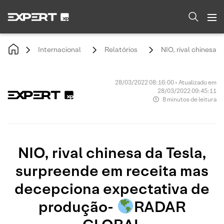
Internacional
Relatórios
NIO, rival chinesa
28/03/2022 08:16:00 • Atualizado em
28/03/2022 09:45:11
8 minutos de leitura
NIO, rival chinesa da Tesla,
surpreende em receita mas
decepciona expectativa de
produção-
RADAR