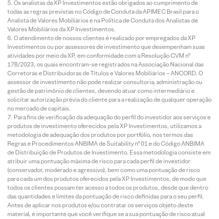
Os analistas da XP Investimentos estão obrigados ao cumprimento de
todas as regras previstas no Código de Conduta da APIMEC Brasil para o
Analista de Valores Mobiliários e na Política de Conduta dos Analistas de
Valores Mobiliários da XP Investimentos.
O atendimento de nossos clientes é realizado por empregados da XP
Investimentos ou por assessores de investimento que desempenham suas
atividades por meio da XP, em conformidade com a Resolução CVM nº
178/2023, os quais encontram-se registrados na Associação Nacional das
Corretoras e Distribuidoras de Títulos e Valores Mobiliários – ANCORD. O
assessor de investimento não pode realizar consultoria, administração ou
gestão de patrimônio de clientes, devendo atuar como intermediário e
solicitar autorização prévia do cliente para a realização de qualquer operação
no mercado de capitais.
Para fins de verificação da adequação do perfil do investidor aos serviços e
produtos de investimento oferecidos pela XP Investimentos, utilizamos a
metodologia de adequação dos produtos por portfólio, nos termos das
Regras e Procedimentos ANBIMA de Suitability nº 01 e do Código ANBIMA
de Distribuição de Produtos de Investimento. Essa metodologia consiste em
atribuir uma pontuação máxima de risco para cada perfil de investidor
(conservador, moderado e agressivo), bem como uma pontuação de risco
para cada um dos produtos oferecidos pela XP Investimentos, de modo que
todos os clientes possam ter acesso a todos os produtos, desde que dentro
das quantidades e limites da pontuação de risco definidas para o seu perfil.
Antes de aplicar nos produtos e/ou contratar os serviços objeto deste
material, é importante que você verifique se a sua pontuação de risco atual