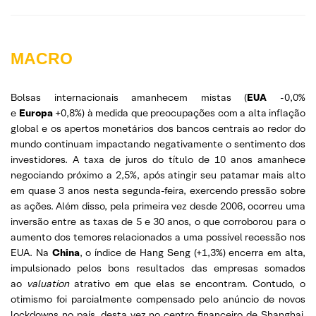
MACRO
Bolsas internacionais amanhecem mistas (
EUA
-0,0%
e
Europa
+0,8%) à medida que preocupações com a alta inflação
global e os apertos monetários dos bancos centrais ao redor do
mundo continuam impactando negativamente o sentimento dos
investidores. A taxa de juros do título de 10 anos amanhece
negociando próximo a 2,5%, após atingir seu patamar mais alto
em quase 3 anos nesta segunda-feira, exercendo pressão sobre
as ações. Além disso, pela primeira vez desde 2006, ocorreu uma
inversão entre as taxas de 5 e 30 anos, o que corroborou para o
aumento dos temores relacionados a uma possível recessão nos
EUA. Na
China
, o índice de Hang Seng (+1,3%) encerra em alta,
impulsionado pelos bons resultados das empresas somados
ao
valuation
atrativo em que elas se encontram. Contudo, o
otimismo foi parcialmente compensado pelo anúncio de novos
lockdowns no país, desta vez no centro financeiro de Shanghai.