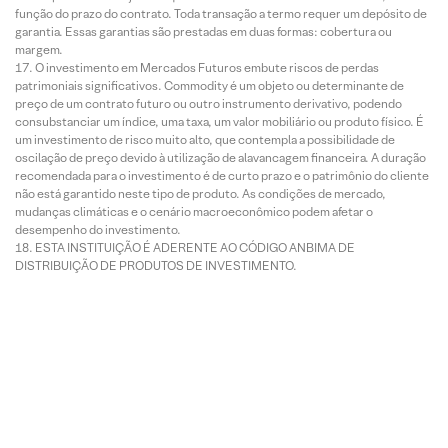
função do prazo do contrato. Toda transação a termo requer um depósito de
garantia. Essas garantias são prestadas em duas formas: cobertura ou
margem.
O investimento em Mercados Futuros embute riscos de perdas
patrimoniais significativos. Commodity é um objeto ou determinante de
preço de um contrato futuro ou outro instrumento derivativo, podendo
consubstanciar um índice, uma taxa, um valor mobiliário ou produto físico. É
um investimento de risco muito alto, que contempla a possibilidade de
oscilação de preço devido à utilização de alavancagem financeira. A duração
recomendada para o investimento é de curto prazo e o patrimônio do cliente
não está garantido neste tipo de produto. As condições de mercado,
mudanças climáticas e o cenário macroeconômico podem afetar o
desempenho do investimento.
ESTA INSTITUIÇÃO É ADERENTE AO CÓDIGO ANBIMA DE
DISTRIBUIÇÃO DE PRODUTOS DE INVESTIMENTO.