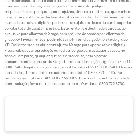
se responsabiliza por decisões de investimentos que venham a ser tomadas
com base nas informações divulgadas e se exime de qualquer
responsabilidade por quaisquer prejuízos, diretos ou indiretos, que venham
a decorrer da utilização deste material ou seu conteúdo. Investimentos nos
mercados de ativos digitais, podem estar sujeitos a riscos de perda superior
ao valor total do capital investido. Este relatório é destinado à circulação
exclusiva para clientes da Xtage, sem prejuízo do acesso por clientes do
grupo XP Investimentos, podendo também ser divulgado no site do grupo
XP. O cliente precisa abrir conta junto à Xtage para operar ativos digitais.
Fica proibida sua reprodução ou redistribuição para qualquer pessoa, no
todo ou em parte, qualquer que seja o propósito, sem o prévio
consentimento expresso da Xtage. Para mais informações ligue para +55 11
3003-5465 (capitais e regiões metropolitanas) ou +55 11 3003-5465 (demais
localidades). Para clientes no exterior o contato é 0800-771-5465. Para
reclamações, utilize o SAC 0800-774-0402. E se não ficar estiver satisfeito
com a solução, favor entrar em contato com a Ouvidoria: 0800 722 3730.