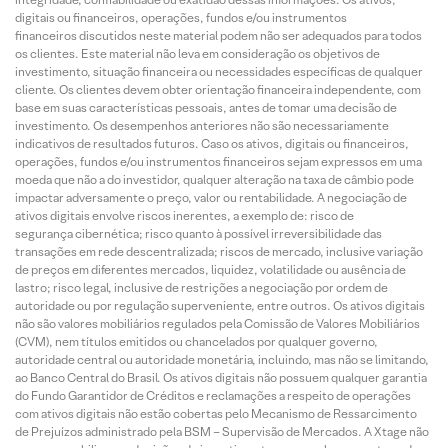
digitais ou financeiros, operações, fundos e/ou instrumentos
financeiros discutidos neste material podem não ser adequados para todos
os clientes. Este material não leva em consideração os objetivos de
investimento, situação financeira ou necessidades específicas de qualquer
cliente. Os clientes devem obter orientação financeira independente, com
base em suas características pessoais, antes de tomar uma decisão de
investimento. Os desempenhos anteriores não são necessariamente
indicativos de resultados futuros. Caso os ativos, digitais ou financeiros,
operações, fundos e/ou instrumentos financeiros sejam expressos em uma
moeda que não a do investidor, qualquer alteração na taxa de câmbio pode
impactar adversamente o preço, valor ou rentabilidade. A negociação de
ativos digitais envolve riscos inerentes, a exemplo de: risco de
segurança cibernética; risco quanto à possível irreversibilidade das
transações em rede descentralizada; riscos de mercado, inclusive variação
de preços em diferentes mercados, liquidez, volatilidade ou ausência de
lastro; risco legal, inclusive de restrições a negociação por ordem de
autoridade ou por regulação superveniente, entre outros. Os ativos digitais
não são valores mobiliários regulados pela Comissão de Valores Mobiliários
(CVM), nem títulos emitidos ou chancelados por qualquer governo,
autoridade central ou autoridade monetária, incluindo, mas não se limitando,
ao Banco Central do Brasil. Os ativos digitais não possuem qualquer garantia
do Fundo Garantidor de Créditos e reclamações a respeito de operações
com ativos digitais não estão cobertas pelo Mecanismo de Ressarcimento
de Prejuízos administrado pela BSM – Supervisão de Mercados. A Xtage não