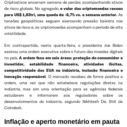
Criptoativos encerram semana de perdas acompanhando ativos
de risco globais. No agregado,
o valor das criptomoedas recuou
para US$ 1,83tri, uma queda de -6,7% vs. a semana anterior.
As
tensões geopolíticas seguem exercendo pressão baixista nos
ativos de risco e, as criptomoedas acompanham o período de alta
volatilidade.
Em contrapartida, nesta quarta-feira, o presidente Joe Biden
assinou uma ordem executiva sobre o futuro das moedas digitais
no país.
A ordem foca em seis áreas: proteção do consumidor e
investidor, estabilidade financeira, atividades ilícitas,
competitividade dos EUA na indústria, inclusão financeira e
inovação responsável
. O mercado recebeu de forma positiva a
ordem, uma vez que não estabelece regulações diretas na
indústria, mas sim uma orientação para as agências federais
estudarem e informarem aos reguladores sobre os
desenvolvimentos da indústria, segundo Nikhilesh De. Still da
Coindesk.
Inflação e aperto monetário em pauta