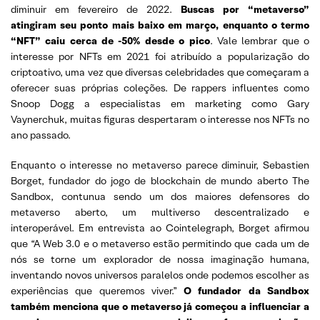
diminuir em fevereiro de 2022.
Buscas por “metaverso”
atingiram seu ponto mais baixo em março, enquanto o termo
“NFT” caiu cerca de -50% desde o pico
. Vale lembrar que o
interesse por NFTs em 2021 foi atribuído a popularização do
criptoativo, uma vez que diversas celebridades que começaram a
oferecer suas próprias coleções. De rappers influentes como
Snoop Dogg a especialistas em marketing como Gary
Vaynerchuk, muitas figuras despertaram o interesse nos NFTs no
ano passado.
Enquanto o interesse no metaverso parece diminuir, Sebastien
Borget, fundador do jogo de blockchain de mundo aberto The
Sandbox, contunua sendo um dos maiores defensores do
metaverso aberto, um multiverso descentralizado e
interoperável. Em entrevista ao Cointelegraph, Borget afirmou
que “A Web 3.0 e o metaverso estão permitindo que cada um de
nós se torne um explorador de nossa imaginação humana,
inventando novos universos paralelos onde podemos escolher as
experiências que queremos viver.”
O fundador da Sandbox
também menciona que o metaverso já começou a influenciar a