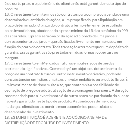
é de curto prazo e o patrimônio do cliente não está garantido neste tipo de
produto.
O investimento em termos são contratos para compra ou a venda de uma
determinada quantidade de ações, a um preço fixado, para liquidação em
prazo determinado. O prazo do contrato a Termo é livremente escolhido
pelos investidores, obedecendo o prazo mínimo de 16 dias e máximo de 999
dias corridos. O preço será o valor da ação adicionado de uma parcela
correspondente aos juros – que são fixados livremente em mercado, em
função do prazo do contrato. Toda transação a termo requer um depósito de
garantia. Essas garantias são prestadas em duas formas: cobertura ou
margem.
O investimento em Mercados Futuros embute riscos de perdas
patrimoniais significativos. Commodity é um objeto ou determinante de
preço de um contrato futuro ou outro instrumento derivativo, podendo
consubstanciar um índice, uma taxa, um valor mobiliário ou produto físico. É
um investimento de risco muito alto, que contempla a possibilidade de
oscilação de preço devido à utilização de alavancagem financeira. A duração
recomendada para o investimento é de curto prazo e o patrimônio do cliente
não está garantido neste tipo de produto. As condições de mercado,
mudanças climáticas e o cenário macroeconômico podem afetar o
desempenho do investimento.
ESTA INSTITUIÇÃO É ADERENTE AO CÓDIGO ANBIMA DE
DISTRIBUIÇÃO DE PRODUTOS DE INVESTIMENTO.