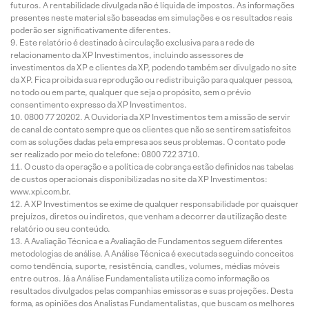
futuros. A rentabilidade divulgada não é líquida de impostos. As informações
presentes neste material são baseadas em simulações e os resultados reais
poderão ser significativamente diferentes.
Este relatório é destinado à circulação exclusiva para a rede de
relacionamento da XP Investimentos, incluindo assessores de
investimentos da XP e clientes da XP, podendo também ser divulgado no site
da XP. Fica proibida sua reprodução ou redistribuição para qualquer pessoa,
no todo ou em parte, qualquer que seja o propósito, sem o prévio
consentimento expresso da XP Investimentos.
0800 77 20202. A Ouvidoria da XP Investimentos tem a missão de servir
de canal de contato sempre que os clientes que não se sentirem satisfeitos
com as soluções dadas pela empresa aos seus problemas. O contato pode
ser realizado por meio do telefone: 0800 722 3710.
O custo da operação e a política de cobrança estão definidos nas tabelas
de custos operacionais disponibilizadas no site da XP Investimentos:
www.xpi.com.br.
A XP Investimentos se exime de qualquer responsabilidade por quaisquer
prejuízos, diretos ou indiretos, que venham a decorrer da utilização deste
relatório ou seu conteúdo.
A Avaliação Técnica e a Avaliação de Fundamentos seguem diferentes
metodologias de análise. A Análise Técnica é executada seguindo conceitos
como tendência, suporte, resistência, candles, volumes, médias móveis
entre outros. Já a Análise Fundamentalista utiliza como informação os
resultados divulgados pelas companhias emissoras e suas projeções. Desta
forma, as opiniões dos Analistas Fundamentalistas, que buscam os melhores