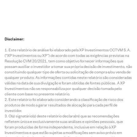
Disclaimer:
Este relatório de análise foi elaborado pela XP Investimentos CCTVM S.A.
(“XP Investimentos ou XP”) de acordo com todas as exigências previstas na
Resolução CVM 20/2021, tem como objetivo fornecer informações que
possam auxiliar o investidor a tomar sua própria decisão de investimento, não
constituindo qualquer tipo de oferta ou solicitação de compra e/ou venda de
qualquer produto. As informações contidas neste relatório são consideradas
válidas na data de sua divulgação e foram obtidas de fontes públicas. A XP
Investimentos não se responsabiliza por qualquer decisão tomada pelo
cliente com base no presente relatório.
Este relatório foi elaborado considerando a classificação de risco dos
produtos de modo a gerar resultados de alocação para cada perfil de
investidor.
O(s) signatário(s) deste relatório declara(m) que as recomendações
refletem única e exclusivamente suas análises e opiniões pessoais, que
foram produzidas de forma independente, inclusive em relação à XP
Investimentos e que estão sujeitas a modificações sem aviso prévio em