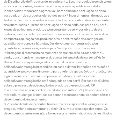
de Distribuição de Produtos de Investimento. Essa metodologia consiste em
atribuir uma pontuação máxima de risco para cada perfil de investidor
(conservador, moderado e agressivo), bem como uma pontuação de risco
para cada um dos produtos oferecidos pela XP Investimentos, de modo que
todos os clientes possam ter acesso a todos os produtos, desde que dentro
das quantidades e limites da pontuação de risco definidas para o seu perfil.
Antes de aplicar nos produtos e/ou contratar os serviços objeto deste
material, é importante que você verifique se a sua pontuação de risco atual
comporta a aplicação nos produtos e/ou a contratação dos serviços em
questão, bem como se há limitações de volume, concentração e/ou
quantidade para a aplicação desejada. Você pode consultar essas
informações diretamente no momento da transmissão da sua ordem ou,
ainda, consultando o risco geral da sua carteira na tela de carteira (Visão
Risco). Caso a sua pontuação de risco atual não comporte a
aplicação/contratação pretendida, ou caso existam limitações em relação à
quantidade e/ou volume financeiro para a referida aplicação/contratação, isto
significa que, com base na composição atual da sua carteira, esta
aplicação/contratação não está adequada ao seu perfil. Em caso de dúvidas
sobre o processo de adequação dos produtos oferecidos pela XP
Investimentos ao seu perfil de investidor, consulte o FAQ. As condições de
mercado, mudanças climáticas e o cenário macroeconômico podem afetar o
desempenho do investimento.
A rentabilidade de produtos financeiros pode apresentar variações e seu
preço ou valor pode aumentar ou diminuir num curto espaço de tempo. Os
desempenhos anteriores não são necessariamente indicativos de resultados