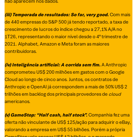
não aparecem nos dados.
(iii) Temporada de resultados: So far, very good.
Com mais
de 440 empresas do S&P 500 já tendo reportado, a taxa de
crescimento de lucros do índice chegou a 27,1% A/A no
1T26, representando o maior nível desde o 4º trimestre de
2021. Alphabet, Amazon e Meta foram as maiores
contribuidoras.
(
iv
)
Inteligência artificial
:
A corrida sem fim
.
A Anthropic
comprometeu US$ 200 milhões em gastos com o Google
Cloud ao longo de cinco anos. Juntos, os contratos de
Anthropic e OpenAI já correspondem a mais de 50% US$ 2
trilhões em backlog dos principais provedores de
cloud
americanos.
(v)
GameStop
:
“Half cash,
half
stock”
.
Companhia fez uma
oferta não vinculante de US$ 125/ação para adquirir o eBay,
valorando a empresa em US$ 55 bilhões. Porém a própria
GameStop vale apenas US$ 12 bilhões, e o mercado