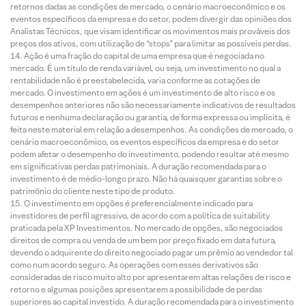
retornos dadas as condições de mercado, o cenário macroeconômico e os
eventos específicos da empresa e do setor, podem divergir das opiniões dos
Analistas Técnicos, que visam identificar os movimentos mais prováveis dos
preços dos ativos, com utilização de “stops” para limitar as possíveis perdas.
Ação é uma fração do capital de uma empresa que é negociada no
mercado. É um título de renda variável, ou seja, um investimento no qual a
rentabilidade não é preestabelecida, varia conforme as cotações de
mercado. O investimento em ações é um investimento de alto risco e os
desempenhos anteriores não são necessariamente indicativos de resultados
futuros e nenhuma declaração ou garantia, de forma expressa ou implícita, é
feita neste material em relação a desempenhos. As condições de mercado, o
cenário macroeconômico, os eventos específicos da empresa e do setor
podem afetar o desempenho do investimento, podendo resultar até mesmo
em significativas perdas patrimoniais. A duração recomendada para o
investimento é de médio-longo prazo. Não há quaisquer garantias sobre o
patrimônio do cliente neste tipo de produto.
O investimento em opções é preferencialmente indicado para
investidores de perfil agressivo, de acordo com a política de suitability
praticada pela XP Investimentos. No mercado de opções, são negociados
direitos de compra ou venda de um bem por preço fixado em data futura,
devendo o adquirente do direito negociado pagar um prêmio ao vendedor tal
como num acordo seguro. As operações com esses derivativos são
consideradas de risco muito alto por apresentarem altas relações de risco e
retorno e algumas posições apresentarem a possibilidade de perdas
superiores ao capital investido. A duração recomendada para o investimento