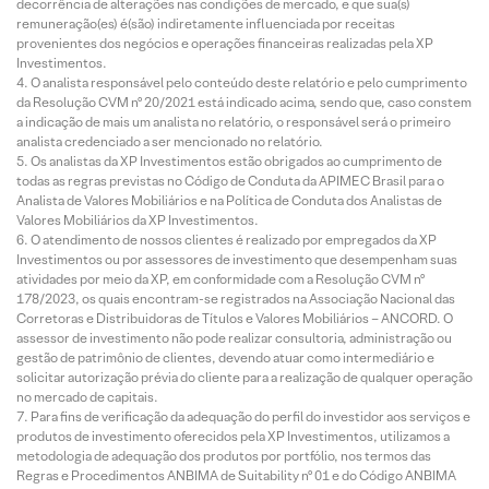
decorrência de alterações nas condições de mercado, e que sua(s)
remuneração(es) é(são) indiretamente influenciada por receitas
provenientes dos negócios e operações financeiras realizadas pela XP
Investimentos.
O analista responsável pelo conteúdo deste relatório e pelo cumprimento
da Resolução CVM nº 20/2021 está indicado acima, sendo que, caso constem
a indicação de mais um analista no relatório, o responsável será o primeiro
analista credenciado a ser mencionado no relatório.
Os analistas da XP Investimentos estão obrigados ao cumprimento de
todas as regras previstas no Código de Conduta da APIMEC Brasil para o
Analista de Valores Mobiliários e na Política de Conduta dos Analistas de
Valores Mobiliários da XP Investimentos.
O atendimento de nossos clientes é realizado por empregados da XP
Investimentos ou por assessores de investimento que desempenham suas
atividades por meio da XP, em conformidade com a Resolução CVM nº
178/2023, os quais encontram-se registrados na Associação Nacional das
Corretoras e Distribuidoras de Títulos e Valores Mobiliários – ANCORD. O
assessor de investimento não pode realizar consultoria, administração ou
gestão de patrimônio de clientes, devendo atuar como intermediário e
solicitar autorização prévia do cliente para a realização de qualquer operação
no mercado de capitais.
Para fins de verificação da adequação do perfil do investidor aos serviços e
produtos de investimento oferecidos pela XP Investimentos, utilizamos a
metodologia de adequação dos produtos por portfólio, nos termos das
Regras e Procedimentos ANBIMA de Suitability nº 01 e do Código ANBIMA