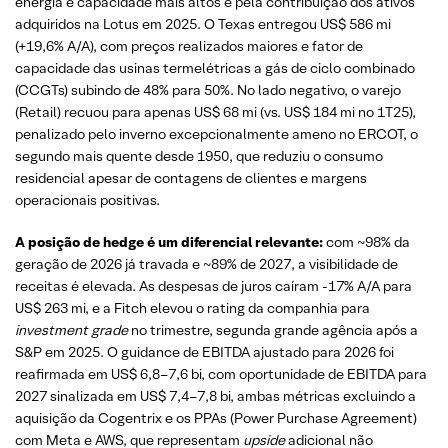
energia e capacidade mais altos e pela contribuição dos ativos
adquiridos na Lotus em 2025. O Texas entregou US$ 586 mi
(+19,6% A/A), com preços realizados maiores e fator de
capacidade das usinas termelétricas a gás de ciclo combinado
(CCGTs) subindo de 48% para 50%. No lado negativo, o varejo
(Retail) recuou para apenas US$ 68 mi (vs. US$ 184 mi no 1T25),
penalizado pelo inverno excepcionalmente ameno no ERCOT, o
segundo mais quente desde 1950, que reduziu o consumo
residencial apesar de contagens de clientes e margens
operacionais positivas.
A posição de hedge é um diferencial relevante:
com ~98% da
geração de 2026 já travada e ~89% de 2027, a visibilidade de
receitas é elevada. As despesas de juros caíram -17% A/A para
US$ 263 mi, e a Fitch elevou o rating da companhia para
investment grade
no trimestre, segunda grande agência após a
S&P em 2025. O guidance de EBITDA ajustado para 2026 foi
reafirmada em US$ 6,8–7,6 bi, com oportunidade de EBITDA para
2027 sinalizada em US$ 7,4–7,8 bi, ambas métricas excluindo a
aquisição da Cogentrix e os PPAs (Power Purchase Agreement)
com Meta e AWS, que representam
upside
adicional não