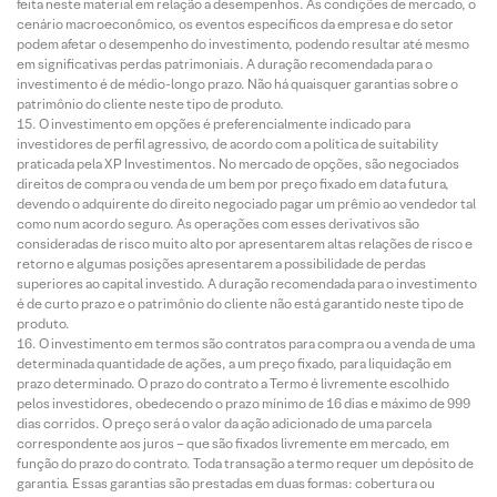
feita neste material em relação a desempenhos. As condições de mercado, o
cenário macroeconômico, os eventos específicos da empresa e do setor
podem afetar o desempenho do investimento, podendo resultar até mesmo
em significativas perdas patrimoniais. A duração recomendada para o
investimento é de médio-longo prazo. Não há quaisquer garantias sobre o
patrimônio do cliente neste tipo de produto.
O investimento em opções é preferencialmente indicado para
investidores de perfil agressivo, de acordo com a política de suitability
praticada pela XP Investimentos. No mercado de opções, são negociados
direitos de compra ou venda de um bem por preço fixado em data futura,
devendo o adquirente do direito negociado pagar um prêmio ao vendedor tal
como num acordo seguro. As operações com esses derivativos são
consideradas de risco muito alto por apresentarem altas relações de risco e
retorno e algumas posições apresentarem a possibilidade de perdas
superiores ao capital investido. A duração recomendada para o investimento
é de curto prazo e o patrimônio do cliente não está garantido neste tipo de
produto.
O investimento em termos são contratos para compra ou a venda de uma
determinada quantidade de ações, a um preço fixado, para liquidação em
prazo determinado. O prazo do contrato a Termo é livremente escolhido
pelos investidores, obedecendo o prazo mínimo de 16 dias e máximo de 999
dias corridos. O preço será o valor da ação adicionado de uma parcela
correspondente aos juros – que são fixados livremente em mercado, em
função do prazo do contrato. Toda transação a termo requer um depósito de
garantia. Essas garantias são prestadas em duas formas: cobertura ou