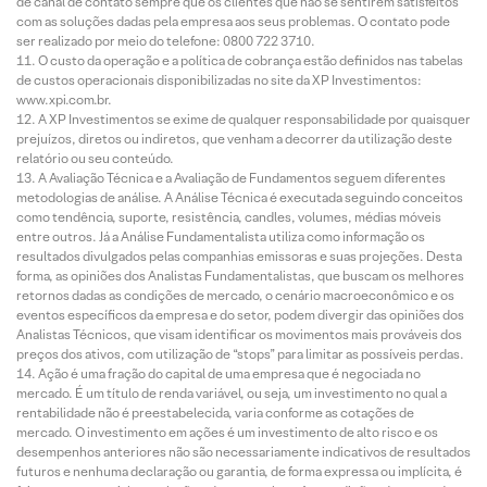
de canal de contato sempre que os clientes que não se sentirem satisfeitos
com as soluções dadas pela empresa aos seus problemas. O contato pode
ser realizado por meio do telefone: 0800 722 3710.
O custo da operação e a política de cobrança estão definidos nas tabelas
de custos operacionais disponibilizadas no site da XP Investimentos:
www.xpi.com.br.
A XP Investimentos se exime de qualquer responsabilidade por quaisquer
prejuízos, diretos ou indiretos, que venham a decorrer da utilização deste
relatório ou seu conteúdo.
A Avaliação Técnica e a Avaliação de Fundamentos seguem diferentes
metodologias de análise. A Análise Técnica é executada seguindo conceitos
como tendência, suporte, resistência, candles, volumes, médias móveis
entre outros. Já a Análise Fundamentalista utiliza como informação os
resultados divulgados pelas companhias emissoras e suas projeções. Desta
forma, as opiniões dos Analistas Fundamentalistas, que buscam os melhores
retornos dadas as condições de mercado, o cenário macroeconômico e os
eventos específicos da empresa e do setor, podem divergir das opiniões dos
Analistas Técnicos, que visam identificar os movimentos mais prováveis dos
preços dos ativos, com utilização de “stops” para limitar as possíveis perdas.
Ação é uma fração do capital de uma empresa que é negociada no
mercado. É um título de renda variável, ou seja, um investimento no qual a
rentabilidade não é preestabelecida, varia conforme as cotações de
mercado. O investimento em ações é um investimento de alto risco e os
desempenhos anteriores não são necessariamente indicativos de resultados
futuros e nenhuma declaração ou garantia, de forma expressa ou implícita, é