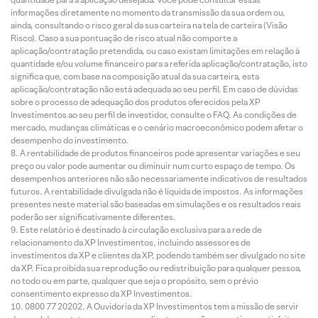
informações diretamente no momento da transmissão da sua ordem ou,
ainda, consultando o risco geral da sua carteira na tela de carteira (Visão
Risco). Caso a sua pontuação de risco atual não comporte a
aplicação/contratação pretendida, ou caso existam limitações em relação à
quantidade e/ou volume financeiro para a referida aplicação/contratação, isto
significa que, com base na composição atual da sua carteira, esta
aplicação/contratação não está adequada ao seu perfil. Em caso de dúvidas
sobre o processo de adequação dos produtos oferecidos pela XP
Investimentos ao seu perfil de investidor, consulte o FAQ. As condições de
mercado, mudanças climáticas e o cenário macroeconômico podem afetar o
desempenho do investimento.
A rentabilidade de produtos financeiros pode apresentar variações e seu
preço ou valor pode aumentar ou diminuir num curto espaço de tempo. Os
desempenhos anteriores não são necessariamente indicativos de resultados
futuros. A rentabilidade divulgada não é líquida de impostos. As informações
presentes neste material são baseadas em simulações e os resultados reais
poderão ser significativamente diferentes.
Este relatório é destinado à circulação exclusiva para a rede de
relacionamento da XP Investimentos, incluindo assessores de
investimentos da XP e clientes da XP, podendo também ser divulgado no site
da XP. Fica proibida sua reprodução ou redistribuição para qualquer pessoa,
no todo ou em parte, qualquer que seja o propósito, sem o prévio
consentimento expresso da XP Investimentos.
0800 77 20202. A Ouvidoria da XP Investimentos tem a missão de servir