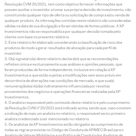
Resolução CVM 20/2021, tem como objetivo fornecer informações que
possam auxiliar o investidor a tomar sua própria decisão de investimento, não
constituindo qualquer tipo de oferta ou solicitação de compra e/ou venda de
qualquer produto. As informações contidas neste relatório são consideradas
válidas na data de sua divulgação e foram obtidas de fontes públicas. A XP
Investimentos não se responsabiliza por qualquer decisão tomada pelo
cliente com base no presente relatório.
Este relatório foi elaborado considerando a classificação de risco dos
produtos de modo a gerar resultados de alocação para cada perfil de
investidor.
O(s) signatário(s) deste relatório declara(m) que as recomendações
refletem única e exclusivamente suas análises e opiniões pessoais, que
foram produzidas de forma independente, inclusive em relação à XP
Investimentos e que estão sujeitas a modificações sem aviso prévio em
decorrência de alterações nas condições de mercado, e que sua(s)
remuneração(es) é(são) indiretamente influenciada por receitas
provenientes dos negócios e operações financeiras realizadas pela XP
Investimentos.
O analista responsável pelo conteúdo deste relatório e pelo cumprimento
da Resolução CVM nº 20/2021 está indicado acima, sendo que, caso constem
a indicação de mais um analista no relatório, o responsável será o primeiro
analista credenciado a ser mencionado no relatório.
Os analistas da XP Investimentos estão obrigados ao cumprimento de
todas as regras previstas no Código de Conduta da APIMEC Brasil para o
Analista de Valores Mobiliários e na Política de Conduta dos Analistas de