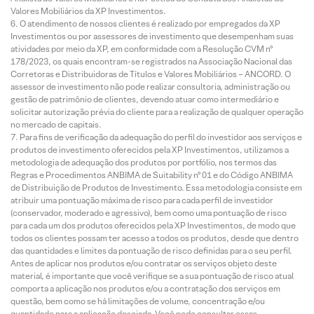
Valores Mobiliários da XP Investimentos.
O atendimento de nossos clientes é realizado por empregados da XP
Investimentos ou por assessores de investimento que desempenham suas
atividades por meio da XP, em conformidade com a Resolução CVM nº
178/2023, os quais encontram-se registrados na Associação Nacional das
Corretoras e Distribuidoras de Títulos e Valores Mobiliários – ANCORD. O
assessor de investimento não pode realizar consultoria, administração ou
gestão de patrimônio de clientes, devendo atuar como intermediário e
solicitar autorização prévia do cliente para a realização de qualquer operação
no mercado de capitais.
Para fins de verificação da adequação do perfil do investidor aos serviços e
produtos de investimento oferecidos pela XP Investimentos, utilizamos a
metodologia de adequação dos produtos por portfólio, nos termos das
Regras e Procedimentos ANBIMA de Suitability nº 01 e do Código ANBIMA
de Distribuição de Produtos de Investimento. Essa metodologia consiste em
atribuir uma pontuação máxima de risco para cada perfil de investidor
(conservador, moderado e agressivo), bem como uma pontuação de risco
para cada um dos produtos oferecidos pela XP Investimentos, de modo que
todos os clientes possam ter acesso a todos os produtos, desde que dentro
das quantidades e limites da pontuação de risco definidas para o seu perfil.
Antes de aplicar nos produtos e/ou contratar os serviços objeto deste
material, é importante que você verifique se a sua pontuação de risco atual
comporta a aplicação nos produtos e/ou a contratação dos serviços em
questão, bem como se há limitações de volume, concentração e/ou
quantidade para a aplicação desejada. Você pode consultar essas