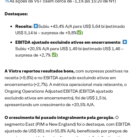
As ações da VST caem cerca de -1,1% (às 15:20 de NY)
Destaques:
Receita:
Subiu +43,4% A/A para US$ 5,64 bi (estimado
US$ 5,14 bi – surpresa de +9,8%
)
EBITDA ajustado excluindo ativos em encerramento
:
Subiu +20,5% A/A para US$ 1,49 bi (estimado US$ 1,46 –
surpresa de +2,7%
)
A
Vistra reportou resultados bons,
com surpresas positivas na
receita (+9,8%) e no EBITDA ajustado excluindo ativos em
encerramento (+2,7%). A métrica operacional mais relevante, o
Ongoing Operations Adjusted EBITDA (EBITDA ajustado
excluindo ativos em encerramento), foi de US$ 1,5 bi,
apresentando um crescimento de +20,5% A/A.
O crescimento foi puxado integralmente pela geração.
O
segmento East (PJM e New England) foi o destaque, com EBITDA
ajustado de US$ 801 mi (+55,8% A/A), beneficiado por preços de