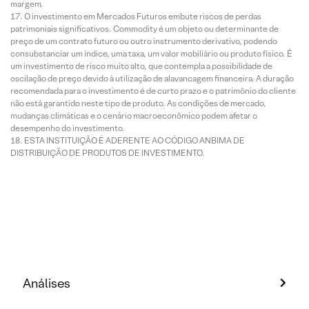
margem.
O investimento em Mercados Futuros embute riscos de perdas
patrimoniais significativos. Commodity é um objeto ou determinante de
preço de um contrato futuro ou outro instrumento derivativo, podendo
consubstanciar um índice, uma taxa, um valor mobiliário ou produto físico. É
um investimento de risco muito alto, que contempla a possibilidade de
oscilação de preço devido à utilização de alavancagem financeira. A duração
recomendada para o investimento é de curto prazo e o patrimônio do cliente
não está garantido neste tipo de produto. As condições de mercado,
mudanças climáticas e o cenário macroeconômico podem afetar o
desempenho do investimento.
ESTA INSTITUIÇÃO É ADERENTE AO CÓDIGO ANBIMA DE
DISTRIBUIÇÃO DE PRODUTOS DE INVESTIMENTO.
Análises