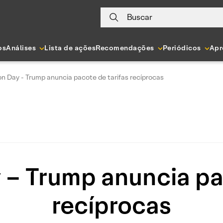
Buscar
os
Análises
Lista de ações
Recomendações
Periódicos
Apr
on Day - Trump anuncia pacote de tarifas recíprocas
 – Trump anuncia pa
recíprocas