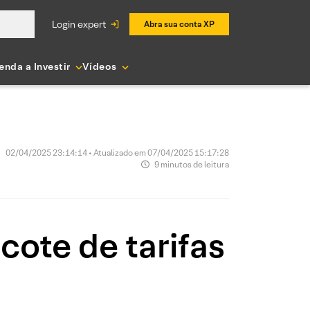
login expert
Abra sua conta XP
enda a Investir
Vídeos
02/04/2025 23:14:14 • Atualizado em 07/04/2025 15:17:28
9 minutos de leitura
cote de tarifas