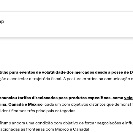
mp
atilho para eventos de
volatilidade dos mercados
desde a
posse de 
ção e controlar a trajetória fiscal. A postura errática na comunicaçã
anunciou tarifas direcionadas para produtos específicos, como
veíc
hina, Canadá e México
, cada um com objetivos distintos que demonst
dentificamos três principais categorias:
 Trump ancora uma condição com objetivo de forçar negociações e infl
lacionadas às fronteiras com México e Canadá)