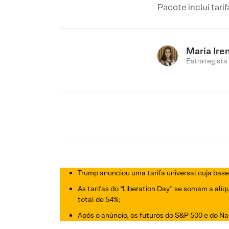
Pacote inclui tari
Maria Ire
Estrategista
Trump anunciou uma tarifa universal cuja base
As tarifas do “Liberation Day” se somam a alí
total de 54%;
Após o anúncio, os futuros do S&P 500 e do Nas