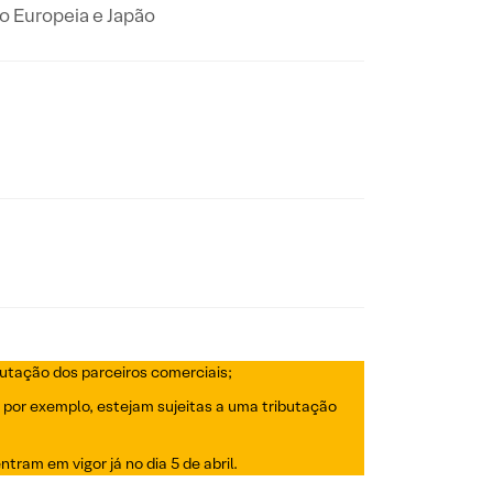
ão Europeia e Japão
butação dos parceiros comerciais;
 por exemplo, estejam sujeitas a uma tributação
ram em vigor já no dia 5 de abril.