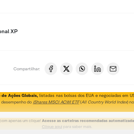
onal XP
Compartilhar:
o de Ações Globais,
listadas nas bolsas dos EUA e negociadas em US$,
 o desempenho do
iShares MSCI ACWI ETF
(
All Country World Index
) n
 com apenas um clique!
Acesse as carteiras recomendadas automatizada
Clique aqui
para saber mais.