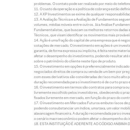
problemas. O contato pode ser realizado por meio do telefon
O custo da operação e a política de cobrança estão defini
A XP Investimentos se exime de qualquer responsabilidade
A Avaliação Técnica e a Avaliação de Fundamentos seguem
volumes, médias móveis entre outros. Já a Análise Fundament
Fundamentalistas, que buscam os melhores retornos dadas as
Técnicos, que visam identificar os movimentos mais prováveis 
Ação é uma fração do capital de uma empresa que é negoci
cotações de mercado. O investimento em ações é um investi
garantia, de forma expressa ou implícita, é feita neste ma
afetar o desempenho do investimento, podendo resultar até 
sobre o patrimônio do cliente neste tipo de produto.
O investimento em opções é preferencialmente indicado pa
negociados direitos de compra ou venda de um bem por preço
com esses derivativos são consideradas de risco muito alto p
duração recomendada para o investimento é de curto prazo e 
O investimento em termos são contratos para compra ou a
livremente escolhido pelos investidores, obedecendo o prazo
fixados livremente em mercado, em função do prazo do contr
O investimento em Mercados Futuros embute riscos de pe
podendo consubstanciar um índice, uma taxa, um valor mobiliá
alavancagem financeira. A duração recomendada para o invest
o cenário macroeconômico podem afetar o desempenho do i
ESTA INSTITUIÇÃO É ADERENTE AO CÓDIGO ANBIMA 