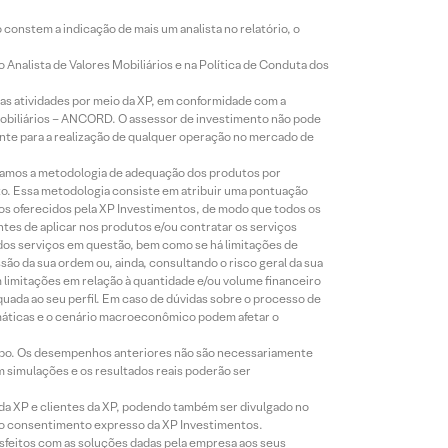
constem a indicação de mais um analista no relatório, o
Analista de Valores Mobiliários e na Política de Conduta dos
s atividades por meio da XP, em conformidade com a
Mobiliários – ANCORD. O assessor de investimento não pode
iente para a realização de qualquer operação no mercado de
lizamos a metodologia de adequação dos produtos por
to. Essa metodologia consiste em atribuir uma pontuação
tos oferecidos pela XP Investimentos, de modo que todos os
ntes de aplicar nos produtos e/ou contratar os serviços
 dos serviços em questão, bem como se há limitações de
o da sua ordem ou, ainda, consultando o risco geral da sua
m limitações em relação à quantidade e/ou volume financeiro
equada ao seu perfil. Em caso de dúvidas sobre o processo de
imáticas e o cenário macroeconômico podem afetar o
empo. Os desempenhos anteriores não são necessariamente
m simulações e os resultados reais poderão ser
 da XP e clientes da XP, podendo também ser divulgado no
évio consentimento expresso da XP Investimentos.
isfeitos com as soluções dadas pela empresa aos seus