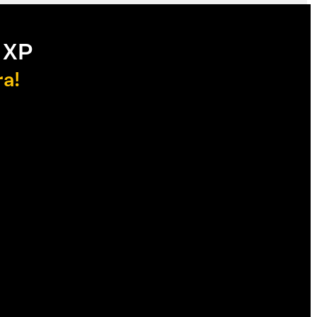
 XP
ra!