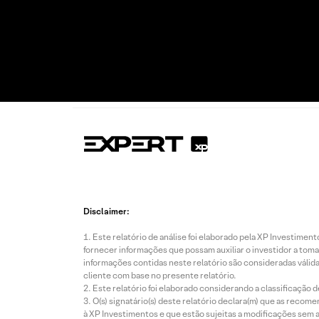
Disclaimer:
Este relatório de análise foi elaborado pela XP Investim
fornecer informações que possam auxiliar o investidor a toma
informações contidas neste relatório são consideradas válida
cliente com base no presente relatório.
Este relatório foi elaborado considerando a classificação d
O(s) signatário(s) deste relatório declara(m) que as reco
à XP Investimentos e que estão sujeitas a modificações sem 