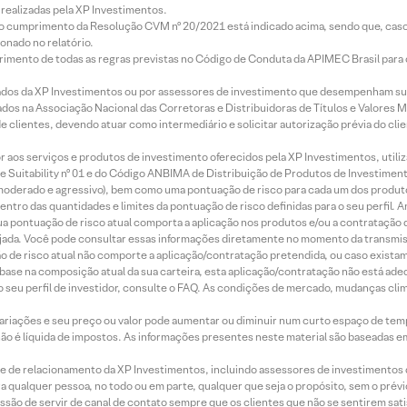
realizadas pela XP Investimentos.
lo cumprimento da Resolução CVM nº 20/2021 está indicado acima, sendo que, caso 
onado no relatório.
imento de todas as regras previstas no Código de Conduta da APIMEC Brasil para o 
ados da XP Investimentos ou por assessores de investimento que desempenham sua
os na Associação Nacional das Corretoras e Distribuidoras de Títulos e Valores 
de clientes, devendo atuar como intermediário e solicitar autorização prévia do cl
idor aos serviços e produtos de investimento oferecidos pela XP Investimentos, uti
 Suitability nº 01 e do Código ANBIMA de Distribuição de Produtos de Investimen
r, moderado e agressivo), bem como uma pontuação de risco para cada um dos produ
ntro das quantidades e limites da pontuação de risco definidas para o seu perfil. A
 sua pontuação de risco atual comporta a aplicação nos produtos e/ou a contratação
jada. Você pode consultar essas informações diretamente no momento da transmissã
ação de risco atual não comporte a aplicação/contratação pretendida, ou caso exista
m base na composição atual da sua carteira, esta aplicação/contratação não está ad
 seu perfil de investidor, consulte o FAQ. As condições de mercado, mudanças cl
 variações e seu preço ou valor pode aumentar ou diminuir num curto espaço de t
 não é líquida de impostos. As informações presentes neste material são baseadas e
rede de relacionamento da XP Investimentos, incluindo assessores de investimentos
ara qualquer pessoa, no todo ou em parte, qualquer que seja o propósito, sem o pr
ssão de servir de canal de contato sempre que os clientes que não se sentirem sat