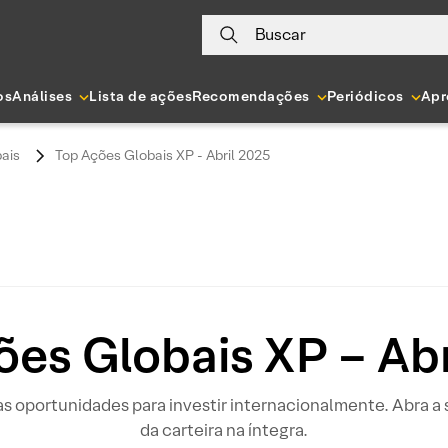
Buscar
os
Análises
Lista de ações
Recomendações
Periódicos
Apr
bais
Top Ações Globais XP - Abril 2025
ões Globais XP – Abr
 as oportunidades para investir internacionalmente. Abra 
da carteira na íntegra.