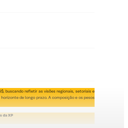
 buscando refletir as visões regionais, setoriais e
o horizonte de longo prazo. A composição e os pesos
s da XP