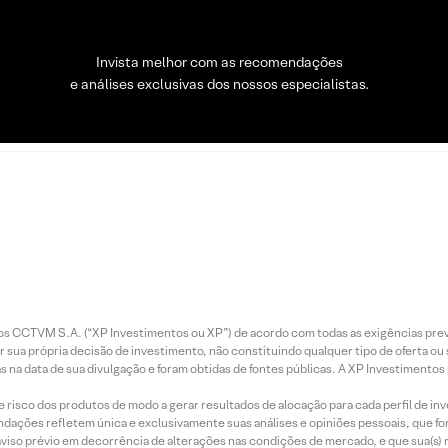
Invista melhor com as recomendações
e análises exclusivas dos nossos especialistas.
entos CCTVM S.A. (“XP Investimentos ou XP”) de acordo com todas as exigências p
r sua própria decisão de investimento, não constituindo qualquer tipo de oferta ou
s na data de sua divulgação e foram obtidas de fontes públicas. A XP Investimentos
e risco dos produtos de modo a gerar resultados de alocação para cada perfil de inv
mendações refletem única e exclusivamente suas análises e opiniões pessoais, que 
aviso prévio em decorrência de alterações nas condições de mercado, e que sua(s)