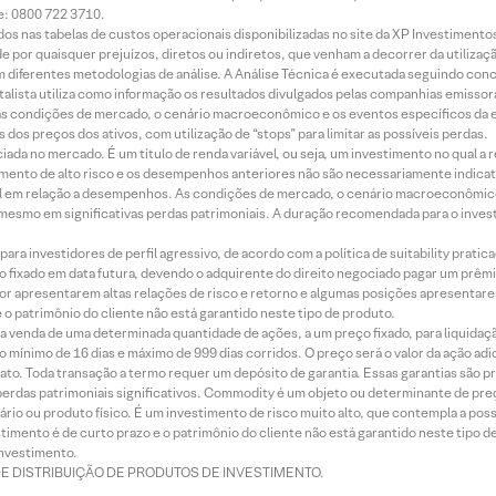
e: 0800 722 3710.
dos nas tabelas de custos operacionais disponibilizadas no site da XP Investimento
 por quaisquer prejuízos, diretos ou indiretos, que venham a decorrer da utilizaç
 diferentes metodologias de análise. A Análise Técnica é executada seguindo conc
alista utiliza como informação os resultados divulgados pelas companhias emissora
 condições de mercado, o cenário macroeconômico e os eventos específicos da em
dos preços dos ativos, com utilização de “stops” para limitar as possíveis perdas.
ada no mercado. É um título de renda variável, ou seja, um investimento no qual a r
mento de alto risco e os desempenhos anteriores não são necessariamente indicat
terial em relação a desempenhos. As condições de mercado, o cenário macroeconômi
mesmo em significativas perdas patrimoniais. A duração recomendada para o inves
ra investidores de perfil agressivo, de acordo com a política de suitability prat
 fixado em data futura, devendo o adquirente do direito negociado pagar um prê
or apresentarem altas relações de risco e retorno e algumas posições apresentarem 
o patrimônio do cliente não está garantido neste tipo de produto.
 venda de uma determinada quantidade de ações, a um preço fixado, para liquidaç
 mínimo de 16 dias e máximo de 999 dias corridos. O preço será o valor da ação ad
ato. Toda transação a termo requer um depósito de garantia. Essas garantias são 
rdas patrimoniais significativos. Commodity é um objeto ou determinante de preç
rio ou produto físico. É um investimento de risco muito alto, que contempla a possi
imento é de curto prazo e o patrimônio do cliente não está garantido neste tipo 
nvestimento.
DE DISTRIBUIÇÃO DE PRODUTOS DE INVESTIMENTO.