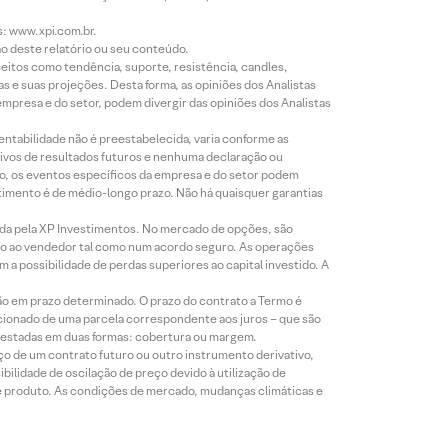
s: www.xpi.com.br.
ão deste relatório ou seu conteúdo.
eitos como tendência, suporte, resistência, candles,
s e suas projeções. Desta forma, as opiniões dos Analistas
presa e do setor, podem divergir das opiniões dos Analistas
entabilidade não é preestabelecida, varia conforme as
ivos de resultados futuros e nenhuma declaração ou
co, os eventos específicos da empresa e do setor podem
timento é de médio-longo prazo. Não há quaisquer garantias
icada pela XP Investimentos. No mercado de opções, são
mio ao vendedor tal como num acordo seguro. As operações
a possibilidade de perdas superiores ao capital investido. A
ão em prazo determinado. O prazo do contrato a Termo é
icionado de uma parcela correspondente aos juros – que são
prestadas em duas formas: cobertura ou margem.
o de um contrato futuro ou outro instrumento derivativo,
bilidade de oscilação de preço devido à utilização de
de produto. As condições de mercado, mudanças climáticas e