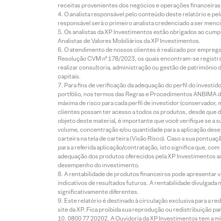
receitas provenientes dos negócios e operações financeiras 
O analista responsável pelo conteúdo deste relatório e pe
responsável será o primeiro analista credenciado a ser menci
Os analistas da XP Investimentos estão obrigados ao cumpr
Analistas de Valores Mobiliários da XP Investimentos.
O atendimento de nossos clientes é realizado por empreg
Resolução CVM nº 178/2023, os quais encontram-se registrad
realizar consultoria, administração ou gestão de patrimônio 
capitais.
Para fins de verificação da adequação do perfil do invest
portfólio, nos termos das Regras e Procedimentos ANBIMA de
máxima de risco para cada perfil de investidor (conservado
clientes possam ter acesso a todos os produtos, desde que de
objeto deste material, é importante que você verifique se a
volume, concentração e/ou quantidade para a aplicação dese
carteira na tela de carteira (Visão Risco). Caso a sua pontu
para a referida aplicação/contratação, isto significa que, co
adequação dos produtos oferecidos pela XP Investimentos ao
desempenho do investimento.
A rentabilidade de produtos financeiros pode apresentar
indicativos de resultados futuros. A rentabilidade divulgada
significativamente diferentes.
Este relatório é destinado à circulação exclusiva para a 
site da XP. Fica proibida sua reprodução ou redistribuição p
0800 77 20202. A Ouvidoria da XP Investimentos tem a mi