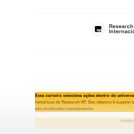
Research
Internaci
Essa carteira seleciona ações dentro do univers
temáticas do Research XP. Seu objetivo é superar
são atualizados mensalmente.
Invista