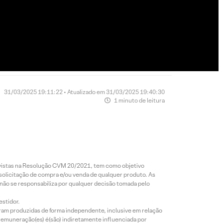
31/03/2025 19:11:22 • Atualizado em 31/03/2025 19:40:30
1 minuto de leitura
revistas na Resolução CVM 20/2021, tem como objetivo
 solicitação de compra e/ou venda de qualquer produto. As
 não se responsabiliza por qualquer decisão tomada pelo
estidor.
foram produzidas de forma independente, inclusive em relação
 remuneração(es) é(são) indiretamente influenciada por