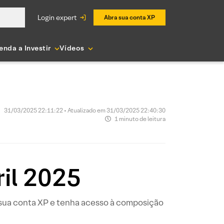
login expert
Abra sua conta XP
enda a Investir
Vídeos
31/03/2025 22:11:22 • Atualizado em 31/03/2025 22:40:30
1 minuto de leitura
il 2025
a sua conta XP e tenha acesso à composição