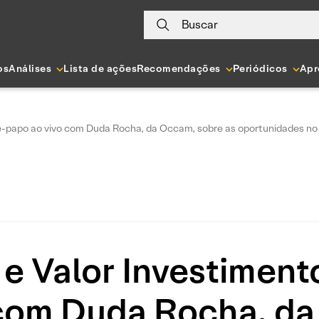
Buscar
os
Análises
Lista de ações
Recomendações
Periódicos
Apr
e-papo ao vivo com Duda Rocha, da Occam, sobre as oportunidades no c
 e Valor Investiment
 com Duda Rocha, da