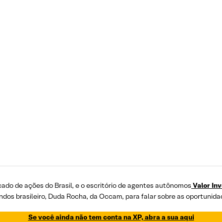
cado de ações do Brasil, e o escritório de agentes autônomos
Valor In
dos brasileiro, Duda Rocha, da Occam, para falar sobre as oportunidad
Se você ainda não tem conta na XP, abra a sua aqui