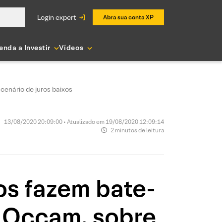
login expert
Abra sua conta XP
enda a Investir
Vídeos
enário de juros baixos
13/08/2020 20:09:00 • Atualizado em 19/08/2020 12:09:14
2 minutos de leitura
os fazem bate-
 Occam, sobre