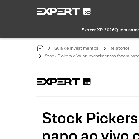
Expert XP 2026
Quem som
Guia de Investimentos
Relatórios
Stock Pickers e Valor Investimentos fazem bat
Stock Pickers
papo ao vivo