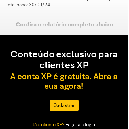
Data-base: 30/09/24.
Confira o relatório completo
abaixo
Conteúdo exclusivo para
clientes XP
A conta XP é gratuita. Abra a
sua agora!
Cadastrar
Já é cliente XP?
Faça seu login