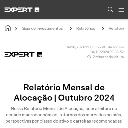
Guia de Investimentos
Relatórios
Relatório 
04/10/2024 11:03:32 • Atualizado em
10/10/2024 09:38:52
2 minutos de leitura
Relatório Mensal de
Alocação | Outubro 2024
Nosso Relatório Mensal de Alocação, com a leitura do
cenário macroeconômico, retornos dos mercados no mês,
perspectivas por classe de ativo e carteiras recomendadas.