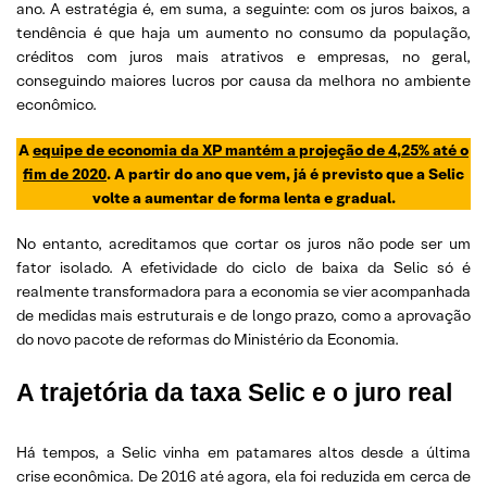
ano. A estratégia é, em suma, a seguinte: com os juros baixos, a
tendência é que haja um aumento no consumo da população,
créditos com juros mais atrativos e empresas, no geral,
conseguindo maiores lucros por causa da melhora no ambiente
econômico.
A
equipe de economia da XP mantém a projeção de 4,25% até o
fim de 2020
. A partir do ano que vem, já é previsto que a Selic
volte a aumentar de forma lenta e gradual.
No entanto, acreditamos que cortar os juros não pode ser um
fator isolado. A efetividade do ciclo de baixa da Selic só é
realmente transformadora para a economia se vier acompanhada
de medidas mais estruturais e de longo prazo, como a aprovação
do novo pacote de reformas do Ministério da Economia.
A trajetória da taxa Selic e o juro real
Há tempos, a Selic vinha em patamares altos desde a última
crise econômica. De 2016 até agora, ela foi reduzida em cerca de