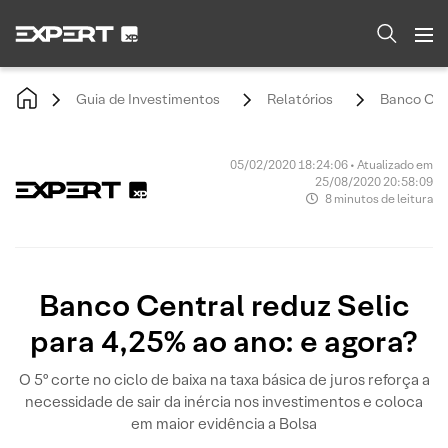
Guia de Investimentos
Relatórios
Banco Cent
05/02/2020 18:24:06 • Atualizado em
25/08/2020 20:58:09
8 minutos de leitura
Banco Central reduz Selic
para 4,25% ao ano: e agora?
O 5º corte no ciclo de baixa na taxa básica de juros reforça a
necessidade de sair da inércia nos investimentos e coloca
em maior evidência a Bolsa