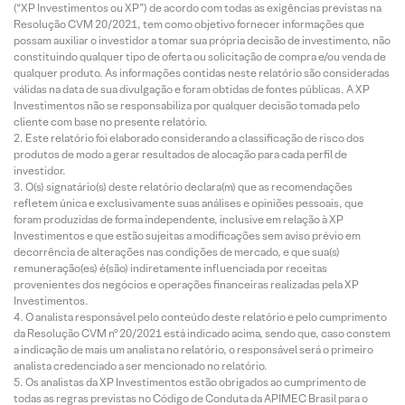
(“XP Investimentos ou XP”) de acordo com todas as exigências previstas na
Resolução CVM 20/2021, tem como objetivo fornecer informações que
possam auxiliar o investidor a tomar sua própria decisão de investimento, não
constituindo qualquer tipo de oferta ou solicitação de compra e/ou venda de
qualquer produto. As informações contidas neste relatório são consideradas
válidas na data de sua divulgação e foram obtidas de fontes públicas. A XP
Investimentos não se responsabiliza por qualquer decisão tomada pelo
cliente com base no presente relatório.
Este relatório foi elaborado considerando a classificação de risco dos
produtos de modo a gerar resultados de alocação para cada perfil de
investidor.
O(s) signatário(s) deste relatório declara(m) que as recomendações
refletem única e exclusivamente suas análises e opiniões pessoais, que
foram produzidas de forma independente, inclusive em relação à XP
Investimentos e que estão sujeitas a modificações sem aviso prévio em
decorrência de alterações nas condições de mercado, e que sua(s)
remuneração(es) é(são) indiretamente influenciada por receitas
provenientes dos negócios e operações financeiras realizadas pela XP
Investimentos.
O analista responsável pelo conteúdo deste relatório e pelo cumprimento
da Resolução CVM nº 20/2021 está indicado acima, sendo que, caso constem
a indicação de mais um analista no relatório, o responsável será o primeiro
analista credenciado a ser mencionado no relatório.
Os analistas da XP Investimentos estão obrigados ao cumprimento de
todas as regras previstas no Código de Conduta da APIMEC Brasil para o