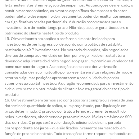
feita neste material em relação a desempenhos. As condições de mercado, o
cenário macroeconômico, os eventos específicos da empresa e do setor
podem afetar o desempenho do investimento, podendo resultar até mesmo
em significativas perdas patrimoniais. A duração recomendada para o
investimento é de médio-longo prazo. Não há quaisquer garantias sobre o
patrimônio do cliente neste tipo de produto.
O investimento em opções é preferencialmente indicado para
investidores de perfil agressivo, de acordo com a política de suitability
praticada pela XP Investimentos. No mercado de opções, são negociados
direitos de compra ou venda de um bem por preço fixado em data futura,
devendo o adquirente do direito negociado pagar um prêmio ao vendedor tal
como num acordo seguro. As operações com esses derivativos são
consideradas de risco muito alto por apresentarem altas relações de risco e
retorno e algumas posições apresentarem a possibilidade de perdas
superiores ao capital investido. A duração recomendada para o investimento
é de curto prazo e o patrimônio do cliente não está garantido neste tipo de
produto.
O investimento em termos são contratos para compra ou a venda de uma
determinada quantidade de ações, a um preço fixado, para liquidação em
prazo determinado. O prazo do contrato a Termo é livremente escolhido
pelos investidores, obedecendo o prazo mínimo de 16 dias e máximo de 999
dias corridos. O preço será o valor da ação adicionado de uma parcela
correspondente aos juros – que são fixados livremente em mercado, em
função do prazo do contrato. Toda transação a termo requer um depósito de