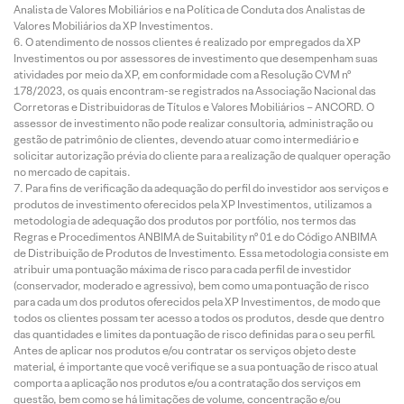
Analista de Valores Mobiliários e na Política de Conduta dos Analistas de
Valores Mobiliários da XP Investimentos.
O atendimento de nossos clientes é realizado por empregados da XP
Investimentos ou por assessores de investimento que desempenham suas
atividades por meio da XP, em conformidade com a Resolução CVM nº
178/2023, os quais encontram-se registrados na Associação Nacional das
Corretoras e Distribuidoras de Títulos e Valores Mobiliários – ANCORD. O
assessor de investimento não pode realizar consultoria, administração ou
gestão de patrimônio de clientes, devendo atuar como intermediário e
solicitar autorização prévia do cliente para a realização de qualquer operação
no mercado de capitais.
Para fins de verificação da adequação do perfil do investidor aos serviços e
produtos de investimento oferecidos pela XP Investimentos, utilizamos a
metodologia de adequação dos produtos por portfólio, nos termos das
Regras e Procedimentos ANBIMA de Suitability nº 01 e do Código ANBIMA
de Distribuição de Produtos de Investimento. Essa metodologia consiste em
atribuir uma pontuação máxima de risco para cada perfil de investidor
(conservador, moderado e agressivo), bem como uma pontuação de risco
para cada um dos produtos oferecidos pela XP Investimentos, de modo que
todos os clientes possam ter acesso a todos os produtos, desde que dentro
das quantidades e limites da pontuação de risco definidas para o seu perfil.
Antes de aplicar nos produtos e/ou contratar os serviços objeto deste
material, é importante que você verifique se a sua pontuação de risco atual
comporta a aplicação nos produtos e/ou a contratação dos serviços em
questão, bem como se há limitações de volume, concentração e/ou