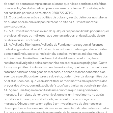
de canal de contato sempre que os clientes que não se sentirem satisfeitos
com as soluções dadas pela empresa aos seus problemas. O contato pode
ser realizado por meio do telefone: 0800 722 3710.
O custo da operação e a política de cobrança estão definidos nas tabelas
de custos operacionais disponibilizadas no site da XP Investimentos:
www.xpi.com.br.
A XP Investimentos se exime de qualquer responsabilidade por quaisquer
prejuízos, diretos ou indiretos, que venham a decorrer da utilização deste
relatório ou seu conteúdo.
A Avaliação Técnica e a Avaliação de Fundamentos seguem diferentes
metodologias de análise. A Análise Técnica é executada seguindo conceitos
como tendência, suporte, resistência, candles, volumes, médias móveis
entre outros. Já a Análise Fundamentalista utiliza como informação os
resultados divulgados pelas companhias emissoras e suas projeções. Desta
forma, as opiniões dos Analistas Fundamentalistas, que buscam os melhores
retornos dadas as condições de mercado, o cenário macroeconômico e os
eventos específicos da empresa e do setor, podem divergir das opiniões dos
Analistas Técnicos, que visam identificar os movimentos mais prováveis dos
preços dos ativos, com utilização de “stops” para limitar as possíveis perdas.
Ação é uma fração do capital de uma empresa que é negociada no
mercado. É um título de renda variável, ou seja, um investimento no qual a
rentabilidade não é preestabelecida, varia conforme as cotações de
mercado. O investimento em ações é um investimento de alto risco e os
desempenhos anteriores não são necessariamente indicativos de resultados
futuros e nenhuma declaração ou garantia, de forma expressa ou implícita, é