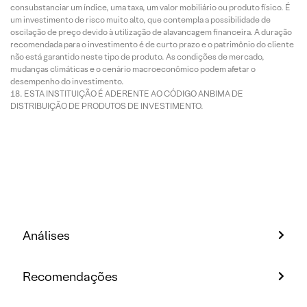
consubstanciar um índice, uma taxa, um valor mobiliário ou produto físico. É
um investimento de risco muito alto, que contempla a possibilidade de
oscilação de preço devido à utilização de alavancagem financeira. A duração
recomendada para o investimento é de curto prazo e o patrimônio do cliente
não está garantido neste tipo de produto. As condições de mercado,
mudanças climáticas e o cenário macroeconômico podem afetar o
desempenho do investimento.
ESTA INSTITUIÇÃO É ADERENTE AO CÓDIGO ANBIMA DE
DISTRIBUIÇÃO DE PRODUTOS DE INVESTIMENTO.
Análises
Recomendações