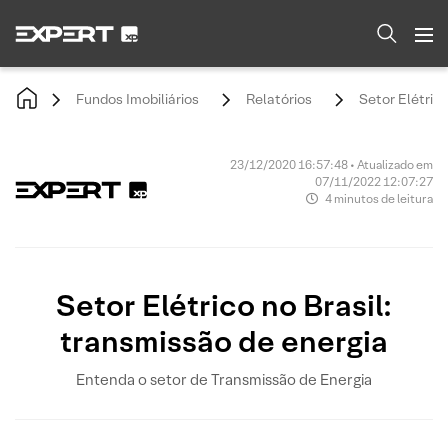
Fundos Imobiliários
Relatórios
Setor Elétrico
23/12/2020 16:57:48 • Atualizado em
07/11/2022 12:07:27
4 minutos de leitura
Setor Elétrico no Brasil:
transmissão de energia
Entenda o setor de Transmissão de Energia