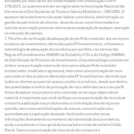
atividades por meio da XP, em conformidade com a Resolução CVM nº
178/2023, os quais encontram-se registrados na Associação Nacional das
Corretoras e Distribuidoras de Títulos e Valores Mobiliários – ANCORD. O
assessor de investimento não pode realizar consultoria, administração ou
gestão de patrimônio de clientes, devendo atuar como intermediário e
solicitar autorização prévia do cliente para a realização de qualquer operação
no mercado de capitais.
Para fins de verificação da adequação do perfil do investidor aos serviços e
produtos de investimento oferecidos pela XP Investimentos, utilizamos a
metodologia de adequação dos produtos por portfólio, nos termos das
Regras e Procedimentos ANBIMA de Suitability nº 01 e do Código ANBIMA
de Distribuição de Produtos de Investimento. Essa metodologia consiste em
atribuir uma pontuação máxima de risco para cada perfil de investidor
(conservador, moderado e agressivo), bem como uma pontuação de risco
para cada um dos produtos oferecidos pela XP Investimentos, de modo que
todos os clientes possam ter acesso a todos os produtos, desde que dentro
das quantidades e limites da pontuação de risco definidas para o seu perfil.
Antes de aplicar nos produtos e/ou contratar os serviços objeto deste
material, é importante que você verifique se a sua pontuação de risco atual
comporta a aplicação nos produtos e/ou a contratação dos serviços em
questão, bem como se há limitações de volume, concentração e/ou
quantidade para a aplicação desejada. Você pode consultar essas
informações diretamente no momento da transmissão da sua ordem ou,
ainda, consultando o risco geral da sua carteira na tela de carteira (Visão
Risco). Caso a sua pontuação de risco atual não comporte a