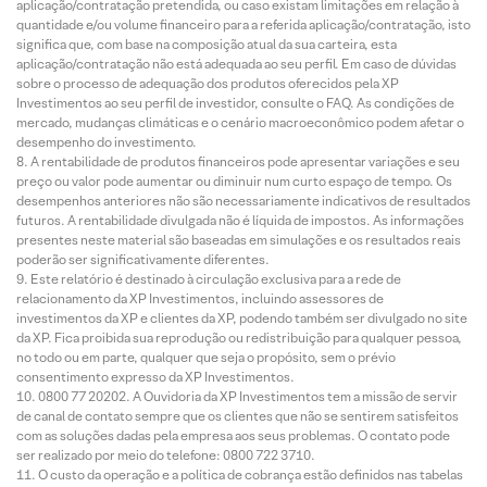
aplicação/contratação pretendida, ou caso existam limitações em relação à
quantidade e/ou volume financeiro para a referida aplicação/contratação, isto
significa que, com base na composição atual da sua carteira, esta
aplicação/contratação não está adequada ao seu perfil. Em caso de dúvidas
sobre o processo de adequação dos produtos oferecidos pela XP
Investimentos ao seu perfil de investidor, consulte o FAQ. As condições de
mercado, mudanças climáticas e o cenário macroeconômico podem afetar o
desempenho do investimento.
A rentabilidade de produtos financeiros pode apresentar variações e seu
preço ou valor pode aumentar ou diminuir num curto espaço de tempo. Os
desempenhos anteriores não são necessariamente indicativos de resultados
futuros. A rentabilidade divulgada não é líquida de impostos. As informações
presentes neste material são baseadas em simulações e os resultados reais
poderão ser significativamente diferentes.
Este relatório é destinado à circulação exclusiva para a rede de
relacionamento da XP Investimentos, incluindo assessores de
investimentos da XP e clientes da XP, podendo também ser divulgado no site
da XP. Fica proibida sua reprodução ou redistribuição para qualquer pessoa,
no todo ou em parte, qualquer que seja o propósito, sem o prévio
consentimento expresso da XP Investimentos.
0800 77 20202. A Ouvidoria da XP Investimentos tem a missão de servir
de canal de contato sempre que os clientes que não se sentirem satisfeitos
com as soluções dadas pela empresa aos seus problemas. O contato pode
ser realizado por meio do telefone: 0800 722 3710.
O custo da operação e a política de cobrança estão definidos nas tabelas