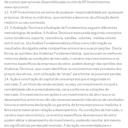
de custos operacionais disponibilizadas no site da XP Investimentos:
www.xpi.com.br.
A XP Investimentos se exime de qualquer responsabilidade por quaisquer
prejuízos, diretos ou indiretos, que venham a decorrer da utilização deste
relatório ou seu conteúdo.
A Avaliação Técnica e a Avaliação de Fundamentos seguem diferentes
metodologias de análise. A Análise Técnica é executada seguindo conceitos
como tendência, suporte, resistência, candles, volumes, médias móveis
entre outros. Já a Análise Fundamentalista utiliza como informação os
resultados divulgados pelas companhias emissoras e suas projeções. Desta
forma, as opiniões dos Analistas Fundamentalistas, que buscam os melhores
retornos dadas as condições de mercado, o cenário macroeconômico e os
eventos específicos da empresa e do setor, podem divergir das opiniões dos
Analistas Técnicos, que visam identificar os movimentos mais prováveis dos
preços dos ativos, com utilização de “stops” para limitar as possíveis perdas.
Ação é uma fração do capital de uma empresa que é negociada no
mercado. É um título de renda variável, ou seja, um investimento no qual a
rentabilidade não é preestabelecida, varia conforme as cotações de
mercado. O investimento em ações é um investimento de alto risco e os
desempenhos anteriores não são necessariamente indicativos de resultados
futuros e nenhuma declaração ou garantia, de forma expressa ou implícita, é
feita neste material em relação a desempenhos. As condições de mercado, o
cenário macroeconômico, os eventos específicos da empresa e do setor
podem afetar o desempenho do investimento, podendo resultar até mesmo
em significativas perdas patrimoniais. A duração recomendada para o