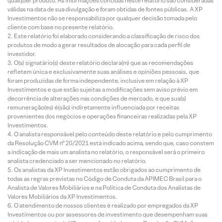
qualquer produto. As informações contidas neste relatório são consideradas
válidas na data de sua divulgação e foram obtidas de fontes públicas. A XP
Investimentos não se responsabiliza por qualquer decisão tomada pelo
cliente com base no presente relatório.
Este relatório foi elaborado considerando a classificação de risco dos
produtos de modo a gerar resultados de alocação para cada perfil de
investidor.
O(s) signatário(s) deste relatório declara(m) que as recomendações
refletem única e exclusivamente suas análises e opiniões pessoais, que
foram produzidas de forma independente, inclusive em relação à XP
Investimentos e que estão sujeitas a modificações sem aviso prévio em
decorrência de alterações nas condições de mercado, e que sua(s)
remuneração(es) é(são) indiretamente influenciada por receitas
provenientes dos negócios e operações financeiras realizadas pela XP
Investimentos.
O analista responsável pelo conteúdo deste relatório e pelo cumprimento
da Resolução CVM nº 20/2021 está indicado acima, sendo que, caso constem
a indicação de mais um analista no relatório, o responsável será o primeiro
analista credenciado a ser mencionado no relatório.
Os analistas da XP Investimentos estão obrigados ao cumprimento de
todas as regras previstas no Código de Conduta da APIMEC Brasil para o
Analista de Valores Mobiliários e na Política de Conduta dos Analistas de
Valores Mobiliários da XP Investimentos.
O atendimento de nossos clientes é realizado por empregados da XP
Investimentos ou por assessores de investimento que desempenham suas