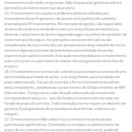
investimento é de médio-longo prazo. Não há quaisquer garantias sobre o
patrimônio do cliente neste tipo de produto.
O investimento em opções é preferencialmente indicado para
investidores de perfil agressivo, de acordo com a política de suitability
praticada pela XP Investimentos. No mercado de opções, são negociados
direitos de compra ou venda de um bem por preço fixado em data futura,
devendo o adquirente do direito negociado pagar um prêmio ao vendedor tal
como num acordo seguro. As operações com esses derivativos são
consideradas de risco muito alto por apresentarem altas relações de risco e
retorno e algumas posições apresentarem a possibilidade de perdas
superiores ao capital investido. A duração recomendada para o investimento
é de curto prazo e o patrimônio do cliente não está garantido neste tipo de
produto.
O investimento em termos são contratos para compra ou a venda de uma
determinada quantidade de ações, a um preço fixado, para liquidação em
prazo determinado. O prazo do contrato a Termo é livremente escolhido
pelos investidores, obedecendo o prazo mínimo de 16 dias e máximo de 999
dias corridos. O preço será o valor da ação adicionado de uma parcela
correspondente aos juros – que são fixados livremente em mercado, em
função do prazo do contrato. Toda transação a termo requer um depósito de
garantia. Essas garantias são prestadas em duas formas: cobertura ou
margem.
O investimento em Mercados Futuros embute riscos de perdas
patrimoniais significativos. Commodity é um objeto ou determinante de
preço de um contrato futuro ou outro instrumento derivativo, podendo