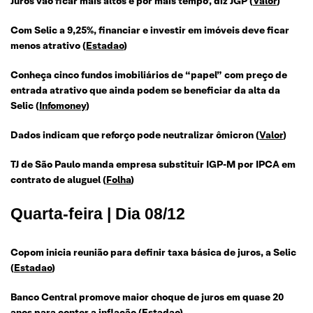
Juros vão ficar mais altos e por mais tempo’, diz JGP
(
Valor
)
Com Selic a 9,25%, financiar e investir em imóveis deve ficar
menos atrativo
(
Estadao
)
Conheça cinco fundos imobiliários de “papel” com preço de
entrada atrativo que ainda podem se beneficiar da alta da
Selic
(
Infomoney
)
Dados indicam que reforço pode neutralizar ômicron
(
Valor
)
TJ de São Paulo manda empresa substituir IGP-M por IPCA em
contrato de aluguel
(
Folha
)
Quarta-feira | Dia 08/12
C
opom inicia reunião para definir taxa básica de juros, a Selic
(
Estadao
)
Banco Central promove maior choque de juros em quase 20
anos para conter a inflação
(
Estadao
)