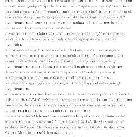
possam auxiliar o investidor a tomar sua própria decisão de investimento, não
constituindo qualquer tipo de oferta ou solicitação de compra e/ou venda de
qualquer produto. As informações contidas neste relatório são consideradas
válidas na data de sua divulgação e foram obtidas de fontes públicas. A XP
Investimentos não se responsabiliza por qualquer decisão tomada pelo
cliente com base no presente relatório.
Este relatório foi elaborado considerando a classificação de risco dos
produtos de modo a gerar resultados de alocação para cada perfil de
investidor.
O(s) signatário(s) deste relatório declara(m) que as recomendações
refletem única e exclusivamente suas análises e opiniões pessoais, que
foram produzidas de forma independente, inclusive em relação à XP
Investimentos e que estão sujeitas a modificações sem aviso prévio em
decorrência de alterações nas condições de mercado, e que sua(s)
remuneração(es) é(são) indiretamente influenciada por receitas
provenientes dos negócios e operações financeiras realizadas pela XP
Investimentos.
O analista responsável pelo conteúdo deste relatório e pelo cumprimento
da Resolução CVM nº 20/2021 está indicado acima, sendo que, caso constem
a indicação de mais um analista no relatório, o responsável será o primeiro
analista credenciado a ser mencionado no relatório.
Os analistas da XP Investimentos estão obrigados ao cumprimento de
todas as regras previstas no Código de Conduta da APIMEC Brasil para o
Analista de Valores Mobiliários e na Política de Conduta dos Analistas de
Valores Mobiliários da XP Investimentos.