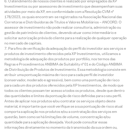
O atendimento de nossos clientes é realizado por empregados da XP
Investimentos ou por assessores de investimento que desempenham suas
atividades por meio da XP, em conformidade com a Resolução CVM nº
178/2023, os quais encontram-se registrados na Associação Nacional das
Corretoras e Distribuidoras de Títulos e Valores Mobiliários – ANCORD. O
assessor de investimento não pode realizar consultoria, administração ou
gestão de patrimônio de clientes, devendo atuar como intermediário e
solicitar autorização prévia do cliente para a realização de qualquer operação
no mercado de capitais.
Para fins de verificação da adequação do perfil do investidor aos serviços e
produtos de investimento oferecidos pela XP Investimentos, utilizamos a
metodologia de adequação dos produtos por portfólio, nos termos das
Regras e Procedimentos ANBIMA de Suitability nº 01 e do Código ANBIMA
de Distribuição de Produtos de Investimento. Essa metodologia consiste em
atribuir uma pontuação máxima de risco para cada perfil de investidor
(conservador, moderado e agressivo), bem como uma pontuação de risco
para cada um dos produtos oferecidos pela XP Investimentos, de modo que
todos os clientes possam ter acesso a todos os produtos, desde que dentro
das quantidades e limites da pontuação de risco definidas para o seu perfil.
Antes de aplicar nos produtos e/ou contratar os serviços objeto deste
material, é importante que você verifique se a sua pontuação de risco atual
comporta a aplicação nos produtos e/ou a contratação dos serviços em
questão, bem como se há limitações de volume, concentração e/ou
quantidade para a aplicação desejada. Você pode consultar essas
informações diretamente no momento da transmissão da sua ordem ou,