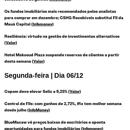
Os fundos imobiliários mais recomendados pelos analistas
para comprar em dezembro; CSHG Recebíveis substitui FII da
Mauá Capital (
Infomoney
)
Resiliência: virtude na gestão de investimentos alternativos
(
Valor
)
Hotel Maksoud Plaza suspende reservas de clientes a partir
desta semana (
Valor
)
Segunda-feira | Dia 06/12
Copom deve elevar Selic a 9,25% (
Valor
)
Central de FIIs: com ganhos de 2,72%, Ifix tem melhor semana
desde julho (
InfoMoney
)
BlueMacaw vê preços baixos de escritórios e aponta
oportunidades para fundos imobiliários (
Infomoney
)