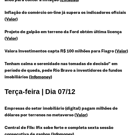
Inflação do comércio on-line já supera os indicadores oficiais
(
Valor
)
Projeto de galpão em terreno da Ford obtém última licença
(
Valor
)
Valora Investimentos capta R$ 100 milhões para Fiagro
(
Valor
)
Tenham calma e serenidade nas tomadas de decisão” em
período de queda, pede Rio Bravo a investidores de fundos
imobiliários
(
Infomoney
)
Terça-feira | Dia 07/12
Empresas do setor imobiliário (digital) pagam milhões de
dólares por terrenos no metaverso (
Valor
)
Central de FIIs: Ifix sobe forte e completa sexta sessão
consecutiva de ganhos (
Infomoney
)