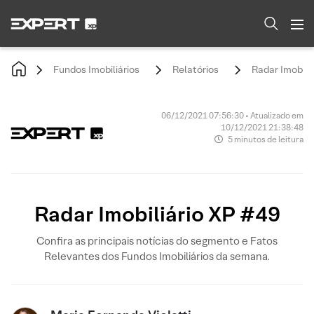
Fundos Imobiliários
Relatórios
Radar Imobili
06/12/2021 07:56:30 • Atualizado em
10/12/2021 21:38:48
5 minutos de leitura
Radar Imobiliário XP #49
Confira as principais notícias do segmento e Fatos
Relevantes dos Fundos Imobiliários da semana.