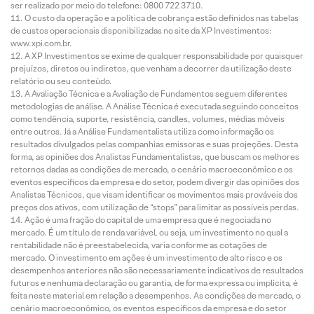
ser realizado por meio do telefone: 0800 722 3710.
O custo da operação e a política de cobrança estão definidos nas tabelas
de custos operacionais disponibilizadas no site da XP Investimentos:
www.xpi.com.br.
A XP Investimentos se exime de qualquer responsabilidade por quaisquer
prejuízos, diretos ou indiretos, que venham a decorrer da utilização deste
relatório ou seu conteúdo.
A Avaliação Técnica e a Avaliação de Fundamentos seguem diferentes
metodologias de análise. A Análise Técnica é executada seguindo conceitos
como tendência, suporte, resistência, candles, volumes, médias móveis
entre outros. Já a Análise Fundamentalista utiliza como informação os
resultados divulgados pelas companhias emissoras e suas projeções. Desta
forma, as opiniões dos Analistas Fundamentalistas, que buscam os melhores
retornos dadas as condições de mercado, o cenário macroeconômico e os
eventos específicos da empresa e do setor, podem divergir das opiniões dos
Analistas Técnicos, que visam identificar os movimentos mais prováveis dos
preços dos ativos, com utilização de “stops” para limitar as possíveis perdas.
Ação é uma fração do capital de uma empresa que é negociada no
mercado. É um título de renda variável, ou seja, um investimento no qual a
rentabilidade não é preestabelecida, varia conforme as cotações de
mercado. O investimento em ações é um investimento de alto risco e os
desempenhos anteriores não são necessariamente indicativos de resultados
futuros e nenhuma declaração ou garantia, de forma expressa ou implícita, é
feita neste material em relação a desempenhos. As condições de mercado, o
cenário macroeconômico, os eventos específicos da empresa e do setor