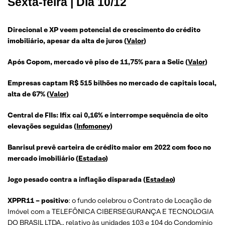
Sexta-feira | Dia 10/12
Direcional e XP veem potencial de crescimento do crédito
imobiliário, apesar da alta de juros
(
Valor
)
Após Copom, mercado vê piso de 11,75% para a Selic
(
Valor
)
Empresas captam R$ 515 bilhões no mercado de capitais local,
alta de 67%
(
Valor
)
Central de FIIs: Ifix cai 0,16% e interrompe sequência de oito
elevações seguidas
(
Infomoney
)
Banrisul prevê carteira de crédito maior em 2022 com foco no
mercado imobiliário
(
Estadao
)
Jogo pesado contra a inflação disparada
(
Estadao
)
XPPR11 – positivo
: o fundo celebrou o Contrato de Locação de
Imóvel com a TELEFÔNICA CIBERSEGURANÇA E TECNOLOGIA
DO BRASIL LTDA., relativo às unidades 103 e 104 do Condomínio