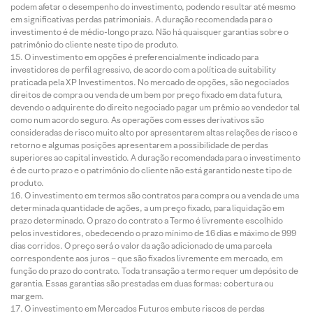
podem afetar o desempenho do investimento, podendo resultar até mesmo
em significativas perdas patrimoniais. A duração recomendada para o
investimento é de médio-longo prazo. Não há quaisquer garantias sobre o
patrimônio do cliente neste tipo de produto.
O investimento em opções é preferencialmente indicado para
investidores de perfil agressivo, de acordo com a política de suitability
praticada pela XP Investimentos. No mercado de opções, são negociados
direitos de compra ou venda de um bem por preço fixado em data futura,
devendo o adquirente do direito negociado pagar um prêmio ao vendedor tal
como num acordo seguro. As operações com esses derivativos são
consideradas de risco muito alto por apresentarem altas relações de risco e
retorno e algumas posições apresentarem a possibilidade de perdas
superiores ao capital investido. A duração recomendada para o investimento
é de curto prazo e o patrimônio do cliente não está garantido neste tipo de
produto.
O investimento em termos são contratos para compra ou a venda de uma
determinada quantidade de ações, a um preço fixado, para liquidação em
prazo determinado. O prazo do contrato a Termo é livremente escolhido
pelos investidores, obedecendo o prazo mínimo de 16 dias e máximo de 999
dias corridos. O preço será o valor da ação adicionado de uma parcela
correspondente aos juros – que são fixados livremente em mercado, em
função do prazo do contrato. Toda transação a termo requer um depósito de
garantia. Essas garantias são prestadas em duas formas: cobertura ou
margem.
O investimento em Mercados Futuros embute riscos de perdas