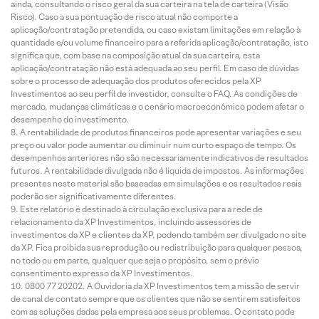
ainda, consultando o risco geral da sua carteira na tela de carteira (Visão
Risco). Caso a sua pontuação de risco atual não comporte a
aplicação/contratação pretendida, ou caso existam limitações em relação à
quantidade e/ou volume financeiro para a referida aplicação/contratação, isto
significa que, com base na composição atual da sua carteira, esta
aplicação/contratação não está adequada ao seu perfil. Em caso de dúvidas
sobre o processo de adequação dos produtos oferecidos pela XP
Investimentos ao seu perfil de investidor, consulte o FAQ. As condições de
mercado, mudanças climáticas e o cenário macroeconômico podem afetar o
desempenho do investimento.
A rentabilidade de produtos financeiros pode apresentar variações e seu
preço ou valor pode aumentar ou diminuir num curto espaço de tempo. Os
desempenhos anteriores não são necessariamente indicativos de resultados
futuros. A rentabilidade divulgada não é líquida de impostos. As informações
presentes neste material são baseadas em simulações e os resultados reais
poderão ser significativamente diferentes.
Este relatório é destinado à circulação exclusiva para a rede de
relacionamento da XP Investimentos, incluindo assessores de
investimentos da XP e clientes da XP, podendo também ser divulgado no site
da XP. Fica proibida sua reprodução ou redistribuição para qualquer pessoa,
no todo ou em parte, qualquer que seja o propósito, sem o prévio
consentimento expresso da XP Investimentos.
0800 77 20202. A Ouvidoria da XP Investimentos tem a missão de servir
de canal de contato sempre que os clientes que não se sentirem satisfeitos
com as soluções dadas pela empresa aos seus problemas. O contato pode