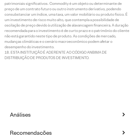
patrimoniais significativos. Commodity é um objeto ou determinante de
preço de um contrato futuro ou outro instrumento derivativo, podendo
consubstanciar um índice, uma taxa, um valor mobiliário ou produto físico. É
um investimento de risco muito alto, que contempla a possibilidade de
oscilação de preço devido à utilização de alavancagem financeira. A duração
recomendada para o investimento é de curto prazo e o patrimônio do cliente
não está garantido neste tipo de produto. As condições de mercado,
mudanças climáticas e o cenário macroeconômico podem afetar o
desempenho do investimento.
ESTA INSTITUIÇÃO É ADERENTE AO CÓDIGO ANBIMA DE
DISTRIBUIÇÃO DE PRODUTOS DE INVESTIMENTO.
Análises
Recomendações