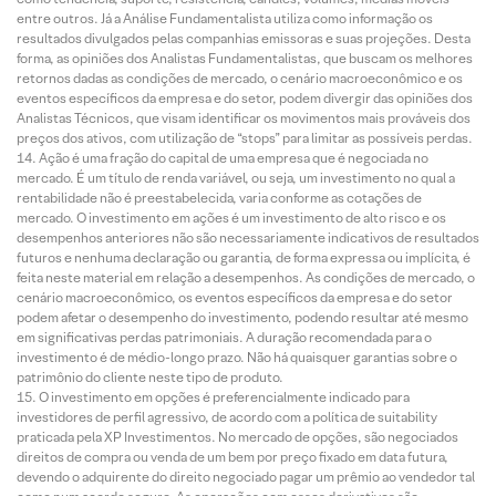
entre outros. Já a Análise Fundamentalista utiliza como informação os
resultados divulgados pelas companhias emissoras e suas projeções. Desta
forma, as opiniões dos Analistas Fundamentalistas, que buscam os melhores
retornos dadas as condições de mercado, o cenário macroeconômico e os
eventos específicos da empresa e do setor, podem divergir das opiniões dos
Analistas Técnicos, que visam identificar os movimentos mais prováveis dos
preços dos ativos, com utilização de “stops” para limitar as possíveis perdas.
Ação é uma fração do capital de uma empresa que é negociada no
mercado. É um título de renda variável, ou seja, um investimento no qual a
rentabilidade não é preestabelecida, varia conforme as cotações de
mercado. O investimento em ações é um investimento de alto risco e os
desempenhos anteriores não são necessariamente indicativos de resultados
futuros e nenhuma declaração ou garantia, de forma expressa ou implícita, é
feita neste material em relação a desempenhos. As condições de mercado, o
cenário macroeconômico, os eventos específicos da empresa e do setor
podem afetar o desempenho do investimento, podendo resultar até mesmo
em significativas perdas patrimoniais. A duração recomendada para o
investimento é de médio-longo prazo. Não há quaisquer garantias sobre o
patrimônio do cliente neste tipo de produto.
O investimento em opções é preferencialmente indicado para
investidores de perfil agressivo, de acordo com a política de suitability
praticada pela XP Investimentos. No mercado de opções, são negociados
direitos de compra ou venda de um bem por preço fixado em data futura,
devendo o adquirente do direito negociado pagar um prêmio ao vendedor tal