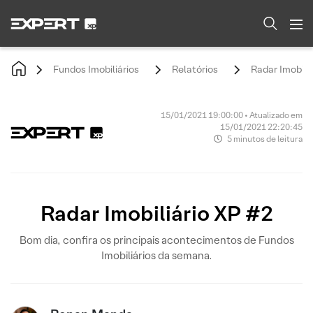
Fundos Imobiliários
Relatórios
Radar Imobili
15/01/2021 19:00:00 • Atualizado em
15/01/2021 22:20:45
5 minutos de leitura
Radar Imobiliário XP #2
Bom dia, confira os principais acontecimentos de Fundos
Imobiliários da semana.