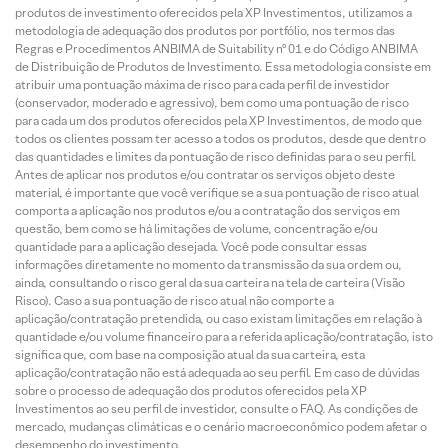
produtos de investimento oferecidos pela XP Investimentos, utilizamos a
metodologia de adequação dos produtos por portfólio, nos termos das
Regras e Procedimentos ANBIMA de Suitability nº 01 e do Código ANBIMA
de Distribuição de Produtos de Investimento. Essa metodologia consiste em
atribuir uma pontuação máxima de risco para cada perfil de investidor
(conservador, moderado e agressivo), bem como uma pontuação de risco
para cada um dos produtos oferecidos pela XP Investimentos, de modo que
todos os clientes possam ter acesso a todos os produtos, desde que dentro
das quantidades e limites da pontuação de risco definidas para o seu perfil.
Antes de aplicar nos produtos e/ou contratar os serviços objeto deste
material, é importante que você verifique se a sua pontuação de risco atual
comporta a aplicação nos produtos e/ou a contratação dos serviços em
questão, bem como se há limitações de volume, concentração e/ou
quantidade para a aplicação desejada. Você pode consultar essas
informações diretamente no momento da transmissão da sua ordem ou,
ainda, consultando o risco geral da sua carteira na tela de carteira (Visão
Risco). Caso a sua pontuação de risco atual não comporte a
aplicação/contratação pretendida, ou caso existam limitações em relação à
quantidade e/ou volume financeiro para a referida aplicação/contratação, isto
significa que, com base na composição atual da sua carteira, esta
aplicação/contratação não está adequada ao seu perfil. Em caso de dúvidas
sobre o processo de adequação dos produtos oferecidos pela XP
Investimentos ao seu perfil de investidor, consulte o FAQ. As condições de
mercado, mudanças climáticas e o cenário macroeconômico podem afetar o
desempenho do investimento.