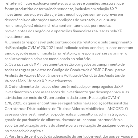
refletem única e exclusivamente suas análises e opiniões pessoais, que
foram produzidas de forma independente, inclusive em relação à XP
Investimentos e que estão sujeitas a modificações sem aviso prévio em
decorrência de alterações nas condições de mercado, e que sua(s)
remuneração(es) é(são) indiretamente influenciada por receitas
provenientes dos negócios e operações financeiras realizadas pela XP
Investimentos.
O analista responsável pelo conteúdo deste relatório e pelo cumprimento
da Resolução CVM nº 20/2021 está indicado acima, sendo que, caso constem
a indicação de mais um analista no relatório, o responsável será o primeiro
analista credenciado a ser mencionado no relatório.
Os analistas da XP Investimentos estão obrigados ao cumprimento de
todas as regras previstas no Código de Conduta da APIMEC Brasil para o
Analista de Valores Mobiliários e na Política de Conduta dos Analistas de
Valores Mobiliários da XP Investimentos.
O atendimento de nossos clientes é realizado por empregados da XP
Investimentos ou por assessores de investimento que desempenham suas
atividades por meio da XP, em conformidade com a Resolução CVM nº
178/2023, os quais encontram-se registrados na Associação Nacional das
Corretoras e Distribuidoras de Títulos e Valores Mobiliários – ANCORD. O
assessor de investimento não pode realizar consultoria, administração ou
gestão de patrimônio de clientes, devendo atuar como intermediário e
solicitar autorização prévia do cliente para a realização de qualquer operação
no mercado de capitais.
Para fins de verificação da adequação do perfil do investidor aos serviços e