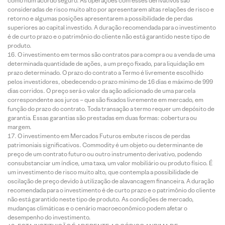
como num acordo seguro. As operações com esses derivativos são
consideradas de risco muito alto por apresentarem altas relações de risco e
retorno e algumas posições apresentarem a possibilidade de perdas
superiores ao capital investido. A duração recomendada para o investimento
é de curto prazo e o patrimônio do cliente não está garantido neste tipo de
produto.
O investimento em termos são contratos para compra ou a venda de uma
determinada quantidade de ações, a um preço fixado, para liquidação em
prazo determinado. O prazo do contrato a Termo é livremente escolhido
pelos investidores, obedecendo o prazo mínimo de 16 dias e máximo de 999
dias corridos. O preço será o valor da ação adicionado de uma parcela
correspondente aos juros – que são fixados livremente em mercado, em
função do prazo do contrato. Toda transação a termo requer um depósito de
garantia. Essas garantias são prestadas em duas formas: cobertura ou
margem.
O investimento em Mercados Futuros embute riscos de perdas
patrimoniais significativos. Commodity é um objeto ou determinante de
preço de um contrato futuro ou outro instrumento derivativo, podendo
consubstanciar um índice, uma taxa, um valor mobiliário ou produto físico. É
um investimento de risco muito alto, que contempla a possibilidade de
oscilação de preço devido à utilização de alavancagem financeira. A duração
recomendada para o investimento é de curto prazo e o patrimônio do cliente
não está garantido neste tipo de produto. As condições de mercado,
mudanças climáticas e o cenário macroeconômico podem afetar o
desempenho do investimento.