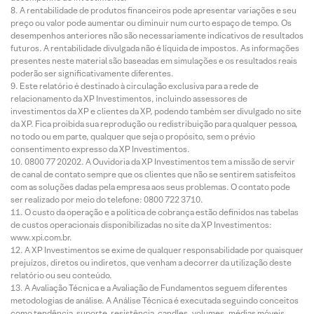
A rentabilidade de produtos financeiros pode apresentar variações e seu
preço ou valor pode aumentar ou diminuir num curto espaço de tempo. Os
desempenhos anteriores não são necessariamente indicativos de resultados
futuros. A rentabilidade divulgada não é líquida de impostos. As informações
presentes neste material são baseadas em simulações e os resultados reais
poderão ser significativamente diferentes.
Este relatório é destinado à circulação exclusiva para a rede de
relacionamento da XP Investimentos, incluindo assessores de
investimentos da XP e clientes da XP, podendo também ser divulgado no site
da XP. Fica proibida sua reprodução ou redistribuição para qualquer pessoa,
no todo ou em parte, qualquer que seja o propósito, sem o prévio
consentimento expresso da XP Investimentos.
0800 77 20202. A Ouvidoria da XP Investimentos tem a missão de servir
de canal de contato sempre que os clientes que não se sentirem satisfeitos
com as soluções dadas pela empresa aos seus problemas. O contato pode
ser realizado por meio do telefone: 0800 722 3710.
O custo da operação e a política de cobrança estão definidos nas tabelas
de custos operacionais disponibilizadas no site da XP Investimentos:
www.xpi.com.br.
A XP Investimentos se exime de qualquer responsabilidade por quaisquer
prejuízos, diretos ou indiretos, que venham a decorrer da utilização deste
relatório ou seu conteúdo.
A Avaliação Técnica e a Avaliação de Fundamentos seguem diferentes
metodologias de análise. A Análise Técnica é executada seguindo conceitos
como tendência, suporte, resistência, candles, volumes, médias móveis