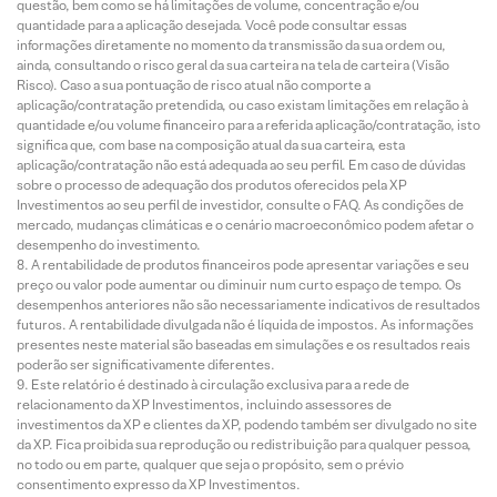
questão, bem como se há limitações de volume, concentração e/ou
quantidade para a aplicação desejada. Você pode consultar essas
informações diretamente no momento da transmissão da sua ordem ou,
ainda, consultando o risco geral da sua carteira na tela de carteira (Visão
Risco). Caso a sua pontuação de risco atual não comporte a
aplicação/contratação pretendida, ou caso existam limitações em relação à
quantidade e/ou volume financeiro para a referida aplicação/contratação, isto
significa que, com base na composição atual da sua carteira, esta
aplicação/contratação não está adequada ao seu perfil. Em caso de dúvidas
sobre o processo de adequação dos produtos oferecidos pela XP
Investimentos ao seu perfil de investidor, consulte o FAQ. As condições de
mercado, mudanças climáticas e o cenário macroeconômico podem afetar o
desempenho do investimento.
A rentabilidade de produtos financeiros pode apresentar variações e seu
preço ou valor pode aumentar ou diminuir num curto espaço de tempo. Os
desempenhos anteriores não são necessariamente indicativos de resultados
futuros. A rentabilidade divulgada não é líquida de impostos. As informações
presentes neste material são baseadas em simulações e os resultados reais
poderão ser significativamente diferentes.
Este relatório é destinado à circulação exclusiva para a rede de
relacionamento da XP Investimentos, incluindo assessores de
investimentos da XP e clientes da XP, podendo também ser divulgado no site
da XP. Fica proibida sua reprodução ou redistribuição para qualquer pessoa,
no todo ou em parte, qualquer que seja o propósito, sem o prévio
consentimento expresso da XP Investimentos.