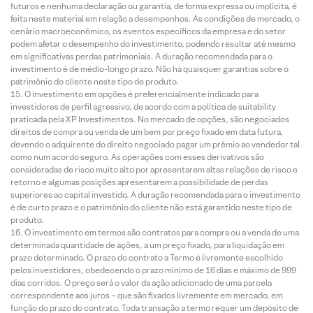
futuros e nenhuma declaração ou garantia, de forma expressa ou implícita, é
feita neste material em relação a desempenhos. As condições de mercado, o
cenário macroeconômico, os eventos específicos da empresa e do setor
podem afetar o desempenho do investimento, podendo resultar até mesmo
em significativas perdas patrimoniais. A duração recomendada para o
investimento é de médio-longo prazo. Não há quaisquer garantias sobre o
patrimônio do cliente neste tipo de produto.
O investimento em opções é preferencialmente indicado para
investidores de perfil agressivo, de acordo com a política de suitability
praticada pela XP Investimentos. No mercado de opções, são negociados
direitos de compra ou venda de um bem por preço fixado em data futura,
devendo o adquirente do direito negociado pagar um prêmio ao vendedor tal
como num acordo seguro. As operações com esses derivativos são
consideradas de risco muito alto por apresentarem altas relações de risco e
retorno e algumas posições apresentarem a possibilidade de perdas
superiores ao capital investido. A duração recomendada para o investimento
é de curto prazo e o patrimônio do cliente não está garantido neste tipo de
produto.
O investimento em termos são contratos para compra ou a venda de uma
determinada quantidade de ações, a um preço fixado, para liquidação em
prazo determinado. O prazo do contrato a Termo é livremente escolhido
pelos investidores, obedecendo o prazo mínimo de 16 dias e máximo de 999
dias corridos. O preço será o valor da ação adicionado de uma parcela
correspondente aos juros – que são fixados livremente em mercado, em
função do prazo do contrato. Toda transação a termo requer um depósito de