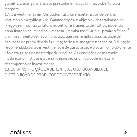
garantia. Essas garantias são prestadas em duas formas: cobertura ou
margem.
O investimento em Mercados Futuros embute riscos de perdas
patrimoniais significativos. Commodity é um objeto ou determinante de
preço de um contrato futuro ou outro instrumento derivativo, podendo
consubstanciar um índice, uma taxa, um valor mobiliário ou produto físico. É
um investimento de risco muito alto, que contempla a possibilidade de
oscilação de preço devido à utilização de alavancagem financeira. A duração
recomendada para o investimento é de curto prazo e o patrimônio do cliente
não está garantido neste tipo de produto. As condições de mercado,
mudanças climáticas e o cenário macroeconômico podem afetar o
desempenho do investimento.
ESTA INSTITUIÇÃO É ADERENTE AO CÓDIGO ANBIMA DE
DISTRIBUIÇÃO DE PRODUTOS DE INVESTIMENTO.
Análises