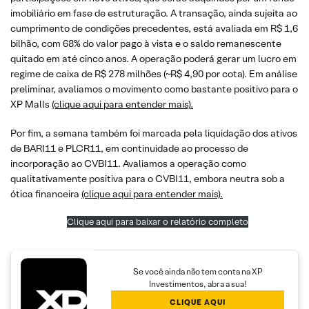
imobiliário em fase de estruturação. A transação, ainda sujeita ao
cumprimento de condições precedentes, está avaliada em R$ 1,6
bilhão, com 68% do valor pago à vista e o saldo remanescente
quitado em até cinco anos. A operação poderá gerar um lucro em
regime de caixa de R$ 278 milhões (~R$ 4,90 por cota). Em análise
preliminar, avaliamos o movimento como bastante positivo para o
XP Malls
(clique aqui para entender mais).
Por fim, a semana também foi marcada pela liquidação dos ativos
de BARI11 e PLCR11, em continuidade ao processo de
incorporação ao CVBI11. Avaliamos a operação como
qualitativamente positiva para o CVBI11, embora neutra sob a
ótica financeira
(clique aqui para entender mais).
Clique aqui para baixar o relatório completo
Se você ainda não tem conta na XP
Investimentos, abra a sua!
CLIQUE AQUI