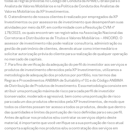
todas as regras previstas no Código de Conduta da APIMEC Brasil para o
Analista de Valores Mobiliários e na Política de Conduta dos Analistas de
Valores Mobiliários da XP Investimentos.
O atendimento de nossos clientes é realizado por empregados da XP
Investimentos ou por assessores de investimento que desempenham suas
atividades por meio da XP, em conformidade com a Resolução CVM nº
178/2023, os quais encontram-se registrados na Associação Nacional das
Corretoras e Distribuidoras de Títulos e Valores Mobiliários – ANCORD. O
assessor de investimento não pode realizar consultoria, administração ou
gestão de patrimônio de clientes, devendo atuar como intermediário e
solicitar autorização prévia do cliente para a realização de qualquer operação
no mercado de capitais.
Para fins de verificação da adequação do perfil do investidor aos serviços e
produtos de investimento oferecidos pela XP Investimentos, utilizamos a
metodologia de adequação dos produtos por portfólio, nos termos das
Regras e Procedimentos ANBIMA de Suitability nº 01 e do Código ANBIMA
de Distribuição de Produtos de Investimento. Essa metodologia consiste em
atribuir uma pontuação máxima de risco para cada perfil de investidor
(conservador, moderado e agressivo), bem como uma pontuação de risco
para cada um dos produtos oferecidos pela XP Investimentos, de modo que
todos os clientes possam ter acesso a todos os produtos, desde que dentro
das quantidades e limites da pontuação de risco definidas para o seu perfil.
Antes de aplicar nos produtos e/ou contratar os serviços objeto deste
material, é importante que você verifique se a sua pontuação de risco atual
comporta a aplicação nos produtos e/ou a contratação dos serviços em