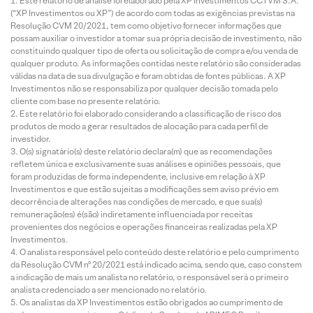
Este relatório de análise foi elaborado pela XP Investimentos CCTVM S.A.
(“XP Investimentos ou XP”) de acordo com todas as exigências previstas na
Resolução CVM 20/2021, tem como objetivo fornecer informações que
possam auxiliar o investidor a tomar sua própria decisão de investimento, não
constituindo qualquer tipo de oferta ou solicitação de compra e/ou venda de
qualquer produto. As informações contidas neste relatório são consideradas
válidas na data de sua divulgação e foram obtidas de fontes públicas. A XP
Investimentos não se responsabiliza por qualquer decisão tomada pelo
cliente com base no presente relatório.
Este relatório foi elaborado considerando a classificação de risco dos
produtos de modo a gerar resultados de alocação para cada perfil de
investidor.
O(s) signatário(s) deste relatório declara(m) que as recomendações
refletem única e exclusivamente suas análises e opiniões pessoais, que
foram produzidas de forma independente, inclusive em relação à XP
Investimentos e que estão sujeitas a modificações sem aviso prévio em
decorrência de alterações nas condições de mercado, e que sua(s)
remuneração(es) é(são) indiretamente influenciada por receitas
provenientes dos negócios e operações financeiras realizadas pela XP
Investimentos.
O analista responsável pelo conteúdo deste relatório e pelo cumprimento
da Resolução CVM nº 20/2021 está indicado acima, sendo que, caso constem
a indicação de mais um analista no relatório, o responsável será o primeiro
analista credenciado a ser mencionado no relatório.
Os analistas da XP Investimentos estão obrigados ao cumprimento de