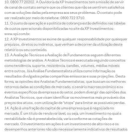
0800 77 20202. A Ouvidoria da XP Investimentos tem a missão de servir
de canal de contato sempre que os clientes que não se sentirem satisfeitos
com as soluções dadas pela empresa aos seus problemas. O contato pode
ser realizado por meio do telefone: 0800 722 3710.
O custo da operação e a política de cobrança estão definidos nas tabelas
de custos operacionais disponibilizadas no site da XP Investimentos:
www.xpi.com.br.
A XP Investimentos se exime de qualquer responsabilidade por quaisquer
prejuízos, diretos ou indiretos, que venham a decorrer da utilização deste
relatório ou seu conteúdo.
A Avaliação Técnica e a Avaliação de Fundamentos seguem diferentes
metodologias de análise. A Análise Técnica é executada seguindo conceitos
como tendência, suporte, resistência, candles, volumes, médias móveis
entre outros. Já a Análise Fundamentalista utiliza como informação os
resultados divulgados pelas companhias emissoras e suas projeções. Desta
forma, as opiniões dos Analistas Fundamentalistas, que buscam os melhores
retornos dadas as condições de mercado, o cenário macroeconômico e os
eventos específicos da empresa e do setor, podem divergir das opiniões dos
Analistas Técnicos, que visam identificar os movimentos mais prováveis dos
preços dos ativos, com utilização de “stops” para limitar as possíveis perdas.
Ação é uma fração do capital de uma empresa que é negociada no
mercado. É um título de renda variável, ou seja, um investimento no qual a
rentabilidade não é preestabelecida, varia conforme as cotações de
mercado. O investimento em ações é um investimento de alto risco e os
desempenhos anteriores não são necessariamente indicativos de resultados