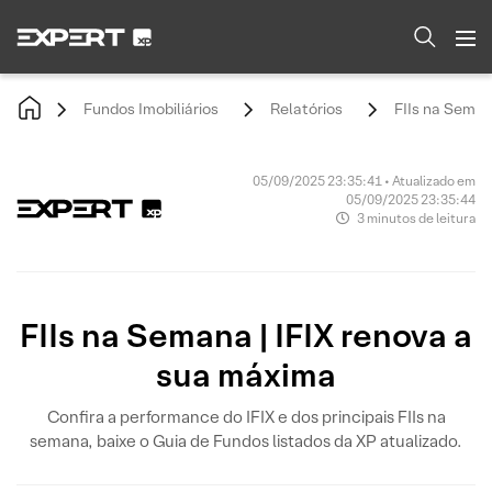
Fundos Imobiliários
Relatórios
FIIs na Seman
05/09/2025 23:35:41 • Atualizado em
05/09/2025 23:35:44
3 minutos de leitura
FIIs na Semana | IFIX renova a
sua máxima
Confira a performance do IFIX e dos principais FIIs na
semana, baixe o Guia de Fundos listados da XP atualizado.