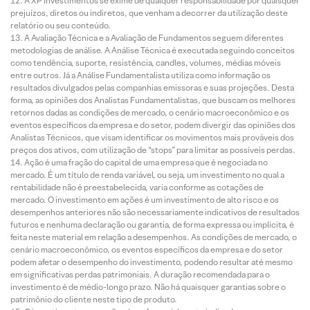
A XP Investimentos se exime de qualquer responsabilidade por quaisquer
prejuízos, diretos ou indiretos, que venham a decorrer da utilização deste
relatório ou seu conteúdo.
A Avaliação Técnica e a Avaliação de Fundamentos seguem diferentes
metodologias de análise. A Análise Técnica é executada seguindo conceitos
como tendência, suporte, resistência, candles, volumes, médias móveis
entre outros. Já a Análise Fundamentalista utiliza como informação os
resultados divulgados pelas companhias emissoras e suas projeções. Desta
forma, as opiniões dos Analistas Fundamentalistas, que buscam os melhores
retornos dadas as condições de mercado, o cenário macroeconômico e os
eventos específicos da empresa e do setor, podem divergir das opiniões dos
Analistas Técnicos, que visam identificar os movimentos mais prováveis dos
preços dos ativos, com utilização de “stops” para limitar as possíveis perdas.
Ação é uma fração do capital de uma empresa que é negociada no
mercado. É um título de renda variável, ou seja, um investimento no qual a
rentabilidade não é preestabelecida, varia conforme as cotações de
mercado. O investimento em ações é um investimento de alto risco e os
desempenhos anteriores não são necessariamente indicativos de resultados
futuros e nenhuma declaração ou garantia, de forma expressa ou implícita, é
feita neste material em relação a desempenhos. As condições de mercado, o
cenário macroeconômico, os eventos específicos da empresa e do setor
podem afetar o desempenho do investimento, podendo resultar até mesmo
em significativas perdas patrimoniais. A duração recomendada para o
investimento é de médio-longo prazo. Não há quaisquer garantias sobre o
patrimônio do cliente neste tipo de produto.