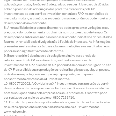
aplicação/contratação não está adequada ao seu perfil. Em caso de dúvidas
sobre o processo de adequação dos produtos oferecidos pela XP
Investimentos ao seu perfil de investidor, consulte o FAQ. As condições de
mercado, mudanças climáticas e o cenário macroeconômico podem afetar o
desempenho do investimento.
A rentabilidade de produtos financeiros pode apresentar variações e seu
preço ou valor pode aumentar ou diminuir num curto espaço de tempo. Os
desempenhos anteriores não são necessariamente indicativos de resultados
futuros. A rentabilidade divulgada não é líquida de impostos. As informações
presentes neste material são baseadas em simulações e os resultados reais
poderão ser significativamente diferentes.
Este relatório é destinado à circulação exclusiva para a rede de
relacionamento da XP Investimentos, incluindo assessores de
investimentos da XP e clientes da XP, podendo também ser divulgado no site
da XP. Fica proibida sua reprodução ou redistribuição para qualquer pessoa,
no todo ou em parte, qualquer que seja o propósito, sem o prévio
consentimento expresso da XP Investimentos.
0800 77 20202. A Ouvidoria da XP Investimentos tem a missão de servir
de canal de contato sempre que os clientes que não se sentirem satisfeitos
com as soluções dadas pela empresa aos seus problemas. O contato pode
ser realizado por meio do telefone: 0800 722 3710.
O custo da operação e a política de cobrança estão definidos nas tabelas
de custos operacionais disponibilizadas no site da XP Investimentos:
www.xpi.com.br.