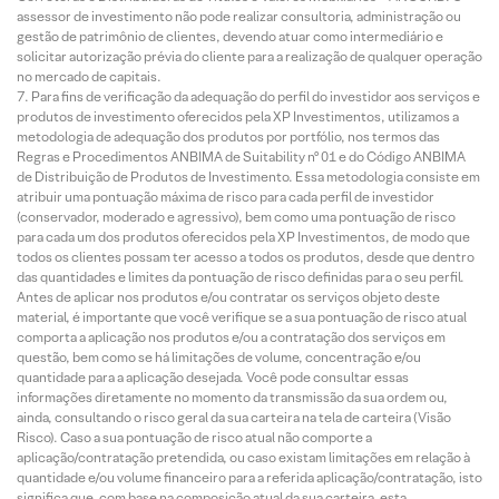
assessor de investimento não pode realizar consultoria, administração ou
gestão de patrimônio de clientes, devendo atuar como intermediário e
solicitar autorização prévia do cliente para a realização de qualquer operação
no mercado de capitais.
Para fins de verificação da adequação do perfil do investidor aos serviços e
produtos de investimento oferecidos pela XP Investimentos, utilizamos a
metodologia de adequação dos produtos por portfólio, nos termos das
Regras e Procedimentos ANBIMA de Suitability nº 01 e do Código ANBIMA
de Distribuição de Produtos de Investimento. Essa metodologia consiste em
atribuir uma pontuação máxima de risco para cada perfil de investidor
(conservador, moderado e agressivo), bem como uma pontuação de risco
para cada um dos produtos oferecidos pela XP Investimentos, de modo que
todos os clientes possam ter acesso a todos os produtos, desde que dentro
das quantidades e limites da pontuação de risco definidas para o seu perfil.
Antes de aplicar nos produtos e/ou contratar os serviços objeto deste
material, é importante que você verifique se a sua pontuação de risco atual
comporta a aplicação nos produtos e/ou a contratação dos serviços em
questão, bem como se há limitações de volume, concentração e/ou
quantidade para a aplicação desejada. Você pode consultar essas
informações diretamente no momento da transmissão da sua ordem ou,
ainda, consultando o risco geral da sua carteira na tela de carteira (Visão
Risco). Caso a sua pontuação de risco atual não comporte a
aplicação/contratação pretendida, ou caso existam limitações em relação à
quantidade e/ou volume financeiro para a referida aplicação/contratação, isto
significa que, com base na composição atual da sua carteira, esta