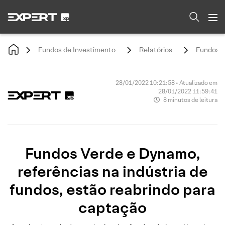
Fundos de Investimento
Relatórios
Fundos V
28/01/2022 10:21:58 • Atualizado em
28/01/2022 11:59:41
8 minutos de leitura
Fundos Verde e Dynamo,
referências na indústria de
fundos, estão reabrindo para
captação