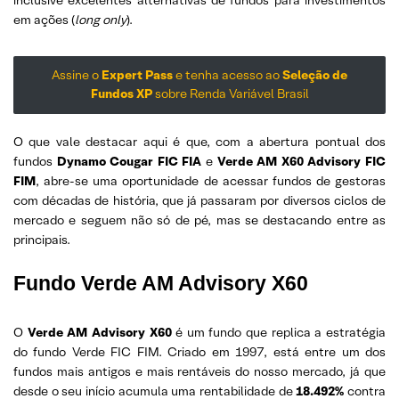
inclusive excelentes alternativas de fundos para investimentos
em ações (
long only
).
Assine o
Expert Pass
e tenha acesso ao
Seleção de
Fundos XP
sobre Renda Variável Brasil
O que vale destacar aqui é que, com a abertura pontual dos
fundos
Dynamo Cougar FIC FIA
e
Verde AM X60 Advisory FIC
FIM
, abre-se uma oportunidade de acessar fundos de gestoras
com décadas de história, que já passaram por diversos ciclos de
mercado e seguem não só de pé, mas se destacando entre as
principais.
Fundo Verde AM Advisory X60
O
Verde AM Advisory X60
é um fundo que replica a estratégia
do fundo Verde FIC FIM. Criado em 1997, está entre um dos
fundos mais antigos e mais rentáveis do nosso mercado, já que
desde o seu início acumula uma rentabilidade de
18.492%
contra