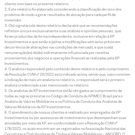
cliente com base no presente relatório.
Este relatório foi elaborado considerando a classificação de risco dos
produtos de modo a gerar resultados de alocação para cada perfil de
investidor.
O(s) signatário(s) deste relatório declara(m) que as recomendações
refletem única e exclusivamente suas análises e opiniões pessoais, que
foram produzidas de forma independente, inclusive em relação à XP
Investimentos e que estão sujeitas a modificações sem aviso prévio em
decorrência de alterações nas condições de mercado, e que sua(s)
remuneração(es) é(são) indiretamente influenciada por receitas
provenientes dos negócios e operações financeiras realizadas pela XP
Investimentos.
O analista responsável pelo conteúdo deste relatório e pelo cumprimento
da Resolução CVM nº 20/2021 está indicado acima, sendo que, caso constem
a indicação de mais um analista no relatório, o responsável será o primeiro
analista credenciado a ser mencionado no relatório.
Os analistas da XP Investimentos estão obrigados ao cumprimento de
todas as regras previstas no Código de Conduta da APIMEC Brasil para o
Analista de Valores Mobiliários e na Política de Conduta dos Analistas de
Valores Mobiliários da XP Investimentos.
O atendimento de nossos clientes é realizado por empregados da XP
Investimentos ou por assessores de investimento que desempenham suas
atividades por meio da XP, em conformidade com a Resolução CVM nº
178/2023, os quais encontram-se registrados na Associação Nacional das
Corretoras e Distribuidoras de Títulos e Valores Mobiliários – ANCORD. O