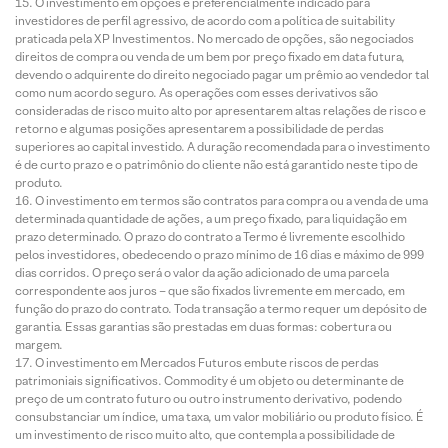
O investimento em opções é preferencialmente indicado para
investidores de perfil agressivo, de acordo com a política de suitability
praticada pela XP Investimentos. No mercado de opções, são negociados
direitos de compra ou venda de um bem por preço fixado em data futura,
devendo o adquirente do direito negociado pagar um prêmio ao vendedor tal
como num acordo seguro. As operações com esses derivativos são
consideradas de risco muito alto por apresentarem altas relações de risco e
retorno e algumas posições apresentarem a possibilidade de perdas
superiores ao capital investido. A duração recomendada para o investimento
é de curto prazo e o patrimônio do cliente não está garantido neste tipo de
produto.
O investimento em termos são contratos para compra ou a venda de uma
determinada quantidade de ações, a um preço fixado, para liquidação em
prazo determinado. O prazo do contrato a Termo é livremente escolhido
pelos investidores, obedecendo o prazo mínimo de 16 dias e máximo de 999
dias corridos. O preço será o valor da ação adicionado de uma parcela
correspondente aos juros – que são fixados livremente em mercado, em
função do prazo do contrato. Toda transação a termo requer um depósito de
garantia. Essas garantias são prestadas em duas formas: cobertura ou
margem.
O investimento em Mercados Futuros embute riscos de perdas
patrimoniais significativos. Commodity é um objeto ou determinante de
preço de um contrato futuro ou outro instrumento derivativo, podendo
consubstanciar um índice, uma taxa, um valor mobiliário ou produto físico. É
um investimento de risco muito alto, que contempla a possibilidade de