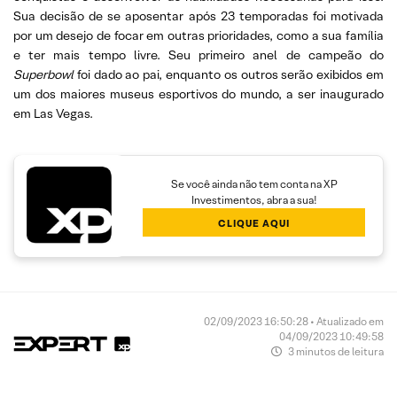
Sua decisão de se aposentar após 23 temporadas foi motivada
por um desejo de focar em outras prioridades, como a sua família
e ter mais tempo livre. Seu primeiro anel de campeão do
Superbowl
foi dado ao pai, enquanto os outros serão exibidos em
um dos maiores museus esportivos do mundo, a ser inaugurado
em Las Vegas.
Se você ainda não tem conta na XP
Investimentos, abra a sua!
CLIQUE AQUI
02/09/2023 16:50:28 • Atualizado em
04/09/2023 10:49:58
3 minutos de leitura