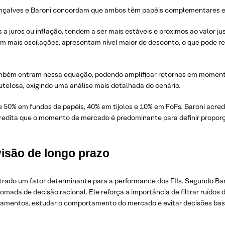
Gonçalves e Baroni concordam que ambos têm papéis complementares em
 a juros ou inflação, tendem a ser mais estáveis e próximos ao valor 
rerem mais oscilações, apresentam nível maior de desconto, o que pode 
ambém entram nessa equação, podendo amplificar retornos em momentos
utelosa, exigindo uma análise mais detalhada do cenário.
 50% em fundos de papéis, 40% em tijolos e 10% em FoFs. Baroni acredi
credita que o momento de mercado é predominante para definir proporç
visão de longo prazo
trado um fator determinante para a performance dos FIIs. Segundo Bar
ada de decisão racional. Ele reforça a importância de filtrar ruídos 
damentos, estudar o comportamento do mercado e evitar decisões bas