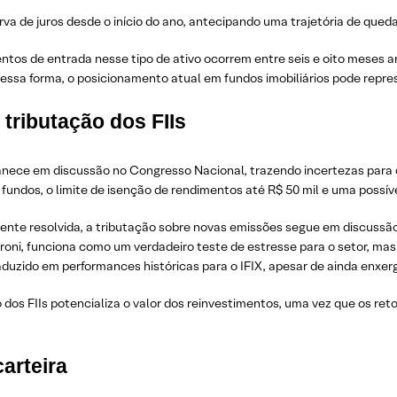
rva de juros desde o início do ano, antecipando uma trajetória de que
s de entrada nesse tipo de ativo ocorrem entre seis e oito meses ante
essa forma, o posicionamento atual em fundos imobiliários pode repr
tributação dos FIIs
nece em discussão no Congresso Nacional, trazendo incertezas para os
s fundos, o limite de isenção de rendimentos até R$ 50 mil e uma possí
ente resolvida, a tributação sobre novas emissões segue em discussã
oni, funciona como um verdadeiro teste de estresse para o setor, ma
raduzido em performances históricas para o IFIX, apesar de ainda enxer
dos FIIs potencializa o valor dos reinvestimentos, uma vez que os ret
carteira