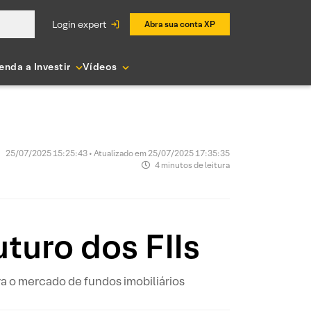
login expert
Abra sua conta XP
enda a Investir
Vídeos
25/07/2025 15:25:43 • Atualizado em 25/07/2025 17:35:35
4 minutos de leitura
turo dos FIIs
a o mercado de fundos imobiliários