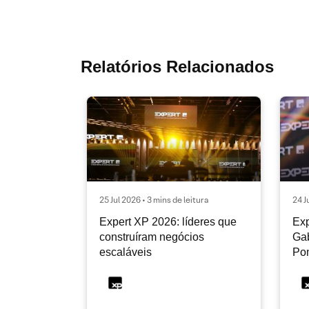
Relatórios Relacionados
25 Jul 2026 • 3 mins de leitura
24 J
Expert XP 2026: líderes que
Exp
construíram negócios
Gab
escaláveis
Po
2º 