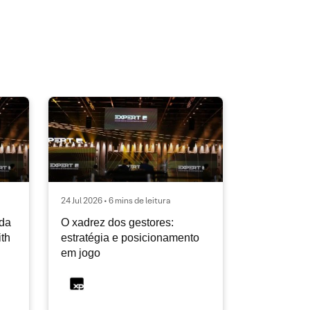
24 Jul 2026 • 6 mins de leitura
ida
O xadrez dos gestores:
ith
estratégia e posicionamento
em jogo