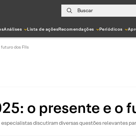
Buscar
os
Análises
Lista de ações
Recomendações
Periódicos
Apr
futuro dos FIIs
25: o presente e o fu
 especialistas discutiram diversas questões relevantes par