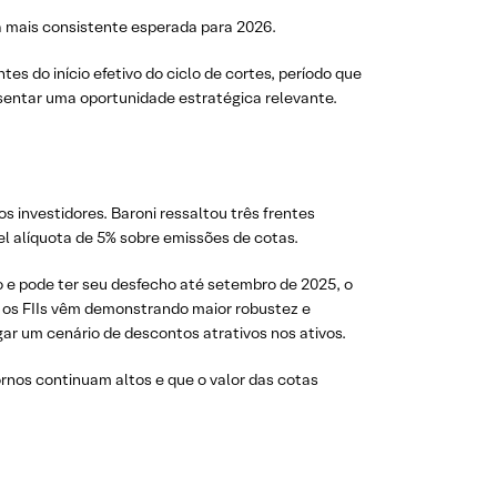
da mais consistente esperada para 2026.
s do início efetivo do ciclo de cortes, período que
esentar uma oportunidade estratégica relevante.
 investidores. Baroni ressaltou três frentes
vel alíquota de 5% sobre emissões de cotas.
o e pode ter seu desfecho até setembro de 2025, o
s os FIIs vêm demonstrando maior robustez e
gar um cenário de descontos atrativos nos ativos.
ornos continuam altos e que o valor das cotas